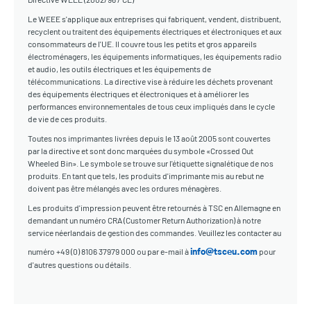
Le WEEE s'applique aux entreprises qui fabriquent, vendent, distribuent,
recyclent ou traitent des équipements électriques et électroniques et aux
consommateurs de l'UE. Il couvre tous les petits et gros appareils
électroménagers, les équipements informatiques, les équipements radio
et audio, les outils électriques et les équipements de
télécommunications. La directive vise à réduire les déchets provenant
des équipements électriques et électroniques et à améliorer les
performances environnementales de tous ceux impliqués dans le cycle
de vie de ces produits.
Toutes nos imprimantes livrées depuis le 13 août 2005 sont couvertes
par la directive et sont donc marquées du symbole «Crossed Out
Wheeled Bin». Le symbole se trouve sur l'étiquette signalétique de nos
produits. En tant que tels, les produits d'imprimante mis au rebut ne
doivent pas être mélangés avec les ordures ménagères.
Les produits d'impression peuvent être retournés à TSC en Allemagne en
demandant un numéro CRA (Customer Return Authorization) à notre
service néerlandais de gestion des commandes. Veuillez les contacter au
numéro +49 (0) 8106 37979 000 ou par e-mail à
pour
info@tsceu.com
d'autres questions ou détails.