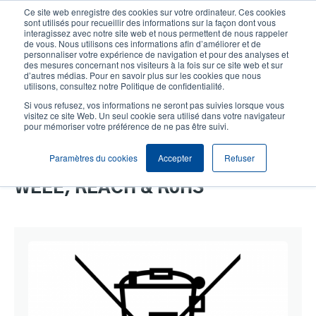
Aller
Ce site web enregistre des cookies sur votre ordinateur. Ces cookies
au
sont utilisés pour recueillir des informations sur la façon dont vous
contenu
interagissez avec notre site web et nous permettent de nous rappeler
User
User
de vous. Nous utilisons ces informations afin d’améliorer et de
principal
personnaliser votre expérience de navigation et pour des analyses et
account
Anonym
Sélection Produits
Contact Commercial
des mesures concernant nos visiteurs à la fois sur ce site web et sur
Header
d’autres médias. Pour en savoir plus sur les cookies que nous
menu
utilisons, consultez notre Politique de confidentialité.
Si vous refusez, vos informations ne seront pas suivies lorsque vous
visitez ce site Web. Un seul cookie sera utilisé dans votre navigateur
pour mémoriser votre préférence de ne pas être suivi.
DEEE, REACH & RoHS
Paramètres du cookies
Accepter
Refuser
WEEE, REACH & RoHS