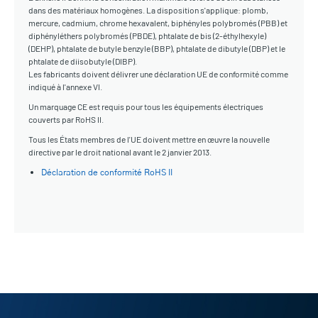
dans des matériaux homogènes. La disposition s'applique: plomb,
mercure, cadmium, chrome hexavalent, biphényles polybromés (PBB) et
diphényléthers polybromés (PBDE), phtalate de bis (2-éthylhexyle)
(DEHP), phtalate de butyle benzyle (BBP), phtalate de dibutyle (DBP) et le
phtalate de diisobutyle (DIBP).
Les fabricants doivent délivrer une déclaration UE de conformité comme
indiqué à l'annexe VI.
Un marquage CE est requis pour tous les équipements électriques
couverts par RoHS II.
Tous les États membres de l'UE doivent mettre en œuvre la nouvelle
directive par le droit national avant le 2 janvier 2013.
Déclaration de conformité RoHS II