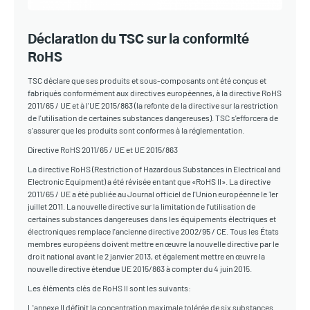
Déclaration du TSC sur la conformité
RoHS
TSC déclare que ses produits et sous-composants ont été conçus et
fabriqués conformément aux directives européennes, à la directive RoHS
2011/65 / UE et à l'UE 2015/863 (la refonte de la directive sur la restriction
de l'utilisation de certaines substances dangereuses). TSC s'efforcera de
s'assurer que les produits sont conformes à la réglementation.
Directive RoHS 2011/65 / UE et UE 2015/863
La directive RoHS (Restriction of Hazardous Substances in Electrical and
Electronic Equipment) a été révisée en tant que «RoHS II». La directive
2011/65 / UE a été publiée au Journal officiel de l'Union européenne le 1er
juillet 2011. La nouvelle directive sur la limitation de l'utilisation de
certaines substances dangereuses dans les équipements électriques et
électroniques remplace l'ancienne directive 2002/95 / CE. Tous les États
membres européens doivent mettre en œuvre la nouvelle directive par le
droit national avant le 2 janvier 2013, et également mettre en œuvre la
nouvelle directive étendue UE 2015/863 à compter du 4 juin 2015.
Les éléments clés de RoHS II sont les suivants:
L'annexe II définit la concentration maximale tolérée de six substances