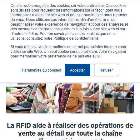
Aller
Ce site web enregistre des cookies sur votre ordinateur. Ces cookies
au
sont utilisés pour recueillir des informations sur la façon dont vous
contenu
interagissez avec notre site web et nous permettent de nous rappeler
User
User
de vous. Nous utilisons ces informations afin d’améliorer et de
principal
personnaliser votre expérience de navigation et pour des analyses et
account
Anonym
Sélection Produits
Contact Commercial
des mesures concernant nos visiteurs à la fois sur ce site web et sur
Header
d’autres médias. Pour en savoir plus sur les cookies que nous
menu
utilisons, consultez notre Politique de confidentialité.
Si vous refusez, vos informations ne seront pas suivies lorsque vous
visitez ce site Web. Un seul cookie sera utilisé dans votre navigateur
RFID pour vente au détail
pour mémoriser votre préférence de ne pas être suivi.
omnicanale
Paramètres du cookies
Accepter
Refuser
La RFID aide à réaliser des opérations de
vente au détail sur toute la chaîne