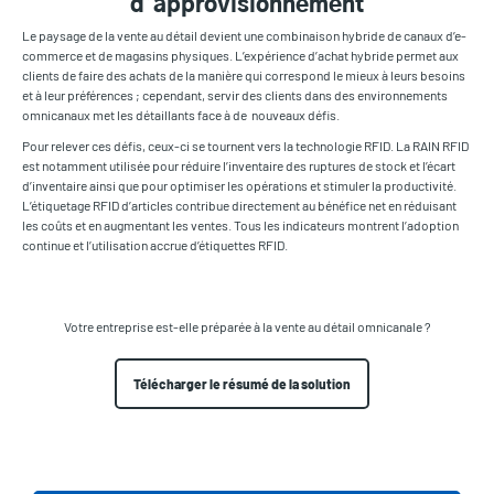
d’approvisionnement
Le paysage de la vente au détail devient une combinaison hybride de canaux d’e-
commerce et de magasins physiques. L’expérience d’achat hybride permet aux
clients de faire des achats de la manière qui correspond le mieux à leurs besoins
et à leur préférences ; cependant, servir des clients dans des environnements
omnicanaux met les détaillants face à de nouveaux défis.
Pour relever ces défis, ceux-ci se tournent vers la technologie RFID. La RAIN RFID
est notamment utilisée pour réduire l’inventaire des ruptures de stock et l’écart
d’inventaire ainsi que pour optimiser les opérations et stimuler la productivité.
L’étiquetage RFID d’articles contribue directement au bénéfice net en réduisant
les coûts et en augmentant les ventes. Tous les indicateurs montrent l’adoption
continue et l’utilisation accrue d’étiquettes RFID.
Votre entreprise est-elle préparée à la vente au détail omnicanale ?
Télécharger le résumé de la solution