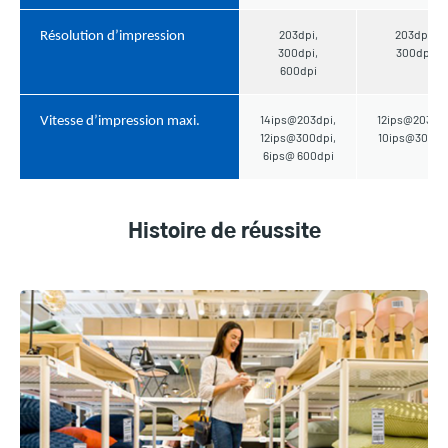
203dpi,
203dpi,
Résolution d’impression
300dpi,
300dpi
600dpi
14ips@203dpi,
12ips@203dpi
Vitesse d’impression maxi.
12ips@300dpi,
10ips@300dp
6ips@ 600dpi
Histoire de réussite