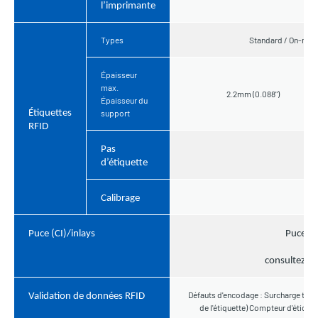
l’imprimante
Types
Standard / On-meta
Épaisseur
max.
2.2mm (0.088")
Épaisseur du
Étiquettes
support
RFID
Pas
d’étiquette
Calibrage
Puce (CI)/inlays
Puces :
consultez not
Défauts d'encodage : Surcharge totale 
Validation de données RFID
de l'étiquette) Compteur d'étiqu