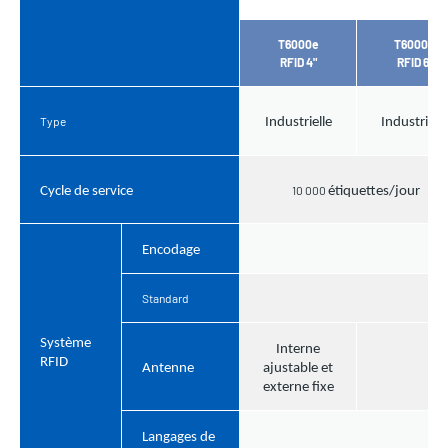
T6000e
T6000e
RFID 4"
RFID 6"
Type
Industrielle
Industrielle
10 000
Cycle de service
étiquettes/jour
Encodage
Standard
Système
Interne
RFID
Antenne
ajustable et
externe fixe
Langages de
PG