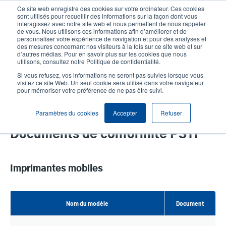
Aller
Ce site web enregistre des cookies sur votre ordinateur. Ces cookies
au
sont utilisés pour recueillir des informations sur la façon dont vous
contenu
interagissez avec notre site web et nous permettent de nous rappeler
User
User
de vous. Nous utilisons ces informations afin d’améliorer et de
principal
personnaliser votre expérience de navigation et pour des analyses et
account
Anonym
Sélection Produits
Contact Commercial
des mesures concernant nos visiteurs à la fois sur ce site web et sur
Header
d’autres médias. Pour en savoir plus sur les cookies que nous
menu
utilisons, consultez notre Politique de confidentialité.
Si vous refusez, vos informations ne seront pas suivies lorsque vous
visitez ce site Web. Un seul cookie sera utilisé dans votre navigateur
pour mémoriser votre préférence de ne pas être suivi.
PSTI Compliance Documents
Paramètres du cookies
Accepter
Refuser
Documents de conformité PSTI
Imprimantes mobiles
Nom du modèle
Document