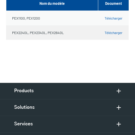
Nom du modèle
Document
PEX1100, PEX1200
Télécharger
PEX2240L, PEX2340L, PEX2640L
Télécharger
Products
Solutions
Services