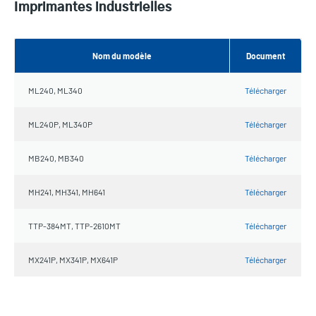
Imprimantes industrielles
Nom du modèle
Document
ML240, ML340
Télécharger
ML240P, ML340P
Télécharger
MB240, MB340
Télécharger
MH241, MH341, MH641
Télécharger
TTP-384MT, TTP-2610MT
Télécharger
MX241P, MX341P, MX641P
Télécharger