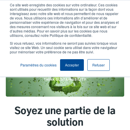
Aller
Ce site web enregistre des cookies sur votre ordinateur. Ces cookies
au
sont utilisés pour recueillir des informations sur la façon dont vous
User
User
contenu
interagissez avec notre site web et nous permettent de nous rappeler
de vous. Nous utilisons ces informations afin d’améliorer et de
principal
personnaliser votre expérience de navigation et pour des analyses et
accou
Anon
Sélection Produits
Contact Commercial
Header
des mesures concernant nos visiteurs à la fois sur ce site web et sur
d’autres médias. Pour en savoir plus sur les cookies que nous
utilisons, consultez notre Politique de confidentialité.
menu
Si vous refusez, vos informations ne seront pas suivies lorsque vous
visitez ce site Web. Un seul cookie sera utilisé dans votre navigateur
Pensez durabilité
pour mémoriser votre préférence de ne pas être suivi.
Paramètres du cookies
Accepter
Refuser
Soyez une partie de la
solution