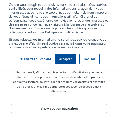
Aller
Ce site web enregistre des cookies sur votre ordinateur. Ces cookies
au
sont utilisés pour recueillir des informations sur la façon dont vous
contenu
interagissez avec notre site web et nous permettent de nous rappeler
User
User
de vous. Nous utilisons ces informations afin d’améliorer et de
principal
personnaliser votre expérience de navigation et pour des analyses et
account
Anonym
Sélection Produits
Contact Commercial
des mesures concernant nos visiteurs à la fois sur ce site web et sur
Header
d’autres médias. Pour en savoir plus sur les cookies que nous
menu
utilisons, consultez notre Politique de confidentialité.
Si vous refusez, vos informations ne seront pas suivies lorsque vous
visitez ce site Web. Un seul cookie sera utilisé dans votre navigateur
Mobiles
pour mémoriser votre préférence de ne pas être suivi.
Imprimez vos reçus et vos étiquettes en toute mobilité et à la demande.
Nos imprimantes mobiles à la fois petites, légères et robustes sont
Paramètres du cookies
Accepter
Refuser
dotées d'une batterie longue durée pour vous permettre de travailler
efficacement toute la journée et pouvoir imprimer directement sur votre
lieu de travail, afin de minimiser les temps d'arrêt et augmenter la
productivité. Nos imprimantes mobiles sont capables d'imprimer des
étiquettes linerless pour vous aider à réduire vos déchets et accroître
votre profit. Une gamme complète d'accessoires est également
disponible.
Show section navigation