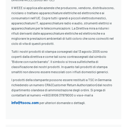
Il WEEE si applica alle aziende che producono, vendono, distribuiscono,
riciclano o trattano apparecchiature elettriche ed elettroniche e ai
consumatori nell'UE. Copre tutti i grandi e piccoli elettrodomestici,
apparecchiature IT, apparecchiature radio e audio, strumenti elettrici e
apparecchiature per le telecomunicazioni. La Direttiva mira a ridurre i
rifiuti derivanti dalle apparecchiature elettriche ed elettroniche e a
migliorare le prestazioni ambientali di tutti coloro che sono coinvolti nel
ciclo di vita di questi prodotti.
Tutti i nostri prodotti di stampa consegnati dal 13 agosto 2005 sono
coperti dalla direttiva e come tali sono contrassegnati dal simbolo
"Bidone con ruote barrato". Il simbolo si trova sull'etichetta di
classificazione dei nostri prodotti. In quanto tali prodotti di stampa
smaltiti non devono essere mescolati con i rifiuti domestici generici.
I prodotti della stampante possono essere restituiti a TSC in Germania
richiedendo un numero CRA (Customer Return Authorization) dal nostro
dipartimento olandese di amministrazione degli ordini. Si prega di
contattarli al numero +49 (0) 8106 37979000 o via e-mail a
per ulteriori domande o dettagli.
info@tsceu.com