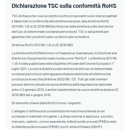
Dichiarazione TSC sulla conformità RoHS
TSC dichiara che i suoi prodotti e sottocomponenti sono stati progettati
e fabbricati in conformità alle direttive europee, alla direttiva RoHS
2011/65 / UE e UE 2015/863 (la rifusione della direttiva sulla restrizione
dell'uso di determinate sostanze pericolose). TSC si adopererà per
garantire che i prodotti siano conformi alle normative.
Direttiva RoHS 2011/65 / UE e UE 2015/863
La direttiva RoHS (Restriction of Hazardous Substances in Electrical and
Electronic Equipment) è stata rivista come "RoHS II". La Direttiva 2011/65
/ UE è stata pubblicata nella Gazzetta Ufficiale dell'Unione Europea il 1 °
luglio 2011. La nuova direttiva sulla restrizione dell'uso di determinate
sostanze pericolose nelle apparecchiature elettriche ed elettroniche
sostituisce la vecchia Direttiva 2002/95 / CE. Tutti gli stati membri
europei devono attuare la nuova direttiva dalla legislazione nazionale
entro il 2 gennaio 2013, e anche implementare la nuova direttiva estesa UE
2015/863 dal 4 giugno 2015.
Gli elementi chiave della RoHS II sono i seguenti:
L'allegato II definisce la concentrazione massima tollerata di sei
sostanze in materiali omogenei. La disposizione si applica a: piombo,
mercurio, cadmio, cromo esavalente, bifenili polibromurati (PBB) e eteri
di difenile polibromurato (PBDE), bis (2-etilesil) ftalato (DEHP),