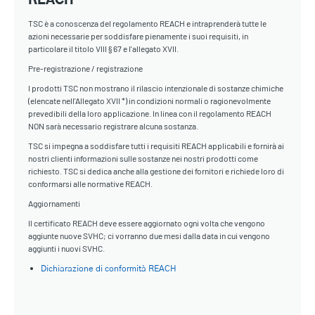
REACH
TSC è a conoscenza del regolamento REACH e intraprenderà tutte le
azioni necessarie per soddisfare pienamente i suoi requisiti, in
particolare il titolo VIII § 67 e l'allegato XVII.
Pre-registrazione / registrazione
I prodotti TSC non mostrano il rilascio intenzionale di sostanze chimiche
(elencate nell'Allegato XVII *) in condizioni normali o ragionevolmente
prevedibili della loro applicazione. In linea con il regolamento REACH
NON sarà necessario registrare alcuna sostanza.
TSC si impegna a soddisfare tutti i requisiti REACH applicabili e fornirà ai
nostri clienti informazioni sulle sostanze nei nostri prodotti come
richiesto. TSC si dedica anche alla gestione dei fornitori e richiede loro di
conformarsi alle normative REACH.
Aggiornamenti
Il certificato REACH deve essere aggiornato ogni volta che vengono
aggiunte nuove SVHC; ci vorranno due mesi dalla data in cui vengono
aggiunti i nuovi SVHC.
Dichiarazione di conformità REACH