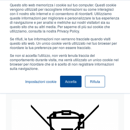
Salta
Questo sito web memorizza i cookie sul tuo computer. Questi cookie
al
vengono utilizzati per raccogliere informazioni su come interagisci
contenuto
con il nostro sito internet e ci consentono di ricordarti. Utilizziamo
User
User
queste informazioni per migliorare e personalizzare la tua esperienza
principale
di navigazione e per analisi e metriche sui nostri visitatori sia su
account
Anonym
Seleziona Prodotti
Contatto Vendite
questo sito che su altri media. Per saperne di più sui cookie che
Header
utilizziamo, consulta la nostra Privacy Policy.
menu
Se rifiuti, le tue informazioni non verranno tracciate quando visiti
questo sito web. Un unico cookie verrà utilizzato nel tuo browser per
ricordare la tua preferenza per non essere tracciato.
RAEE, REACH e RoHS
Se non si accetta l'utilizzo, non verrà tenuta traccia del
comportamento durante visita, ma verrà utilizzato un unico cookie nel
browser per ricordare che si è scelto di non registrare informazioni
sulla navigazione.
WEEE, REACH e RoHS
Impostazioni cookie
Accetta
Rifiuta