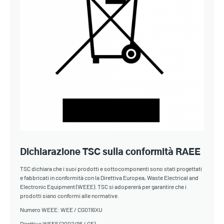
Dichiarazione TSC sulla conformità RAEE
TSC dichiara che i suoi prodotti e sottocomponenti sono stati progettati
e fabbricati in conformità con la Direttiva Europea, Waste Electrical and
Electronic Equipment (WEEE). TSC si adopererà per garantire che i
prodotti siano conformi alle normative.
Numero WEEE: WEE / CG0116XU
Direttiva WEEE (2002/96 / CE)