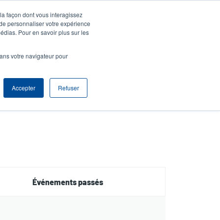
 la façon dont vous interagissez
entifier S'enregistrer
Europe, Middle East & Africa [Français]
ser
 de personnaliser votre expérience
édias. Pour en savoir plus sur les
nonymous
Sélection Produits
Contact Commercial
dans votre navigateur pour
Header
Accepter
Refuser
Événements passés