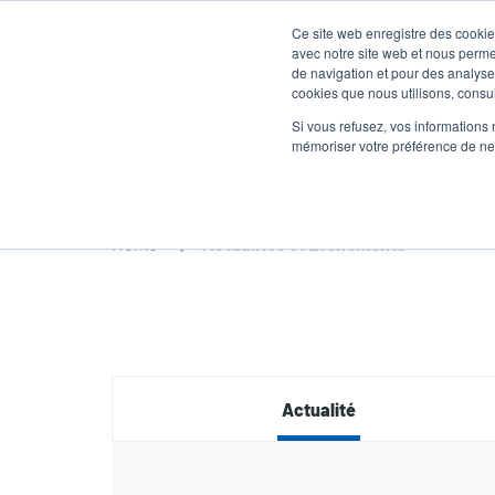
Aller
Ce site web enregistre des cookies
au
avec notre site web et nous perme
contenu
de navigation et pour des analyses
cookies que nous utilisons, consult
principal
Produits
Soluti
Si vous refusez, vos informations 
mémoriser votre préférence de ne 
Home
Actualités et Événements
Actualité