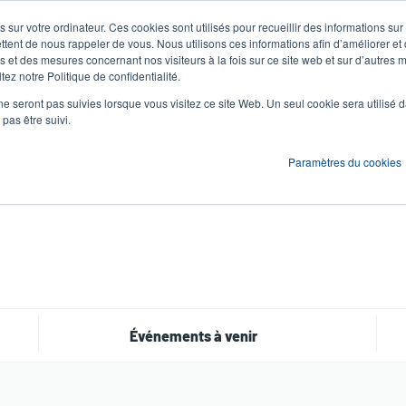
 sur votre ordinateur. Ces cookies sont utilisés pour recueillir des informations sur
Actualités et événements
Société
S'id
User
U
ttent de nous rappeler de vous. Nous utilisons ces informations afin d’améliorer et
 et des mesures concernant nos visiteurs à la fois sur ce site web et sur d’autres m
ez notre Politique de confidentialité.
account
A
ons
Services
Assistance et téléchargements
Partenaires
ne seront pas suivies lorsque vous visitez ce site Web. Un seul cookie sera utilisé 
menu
pas être suivi.
Paramètres du cookies
Événements à venir