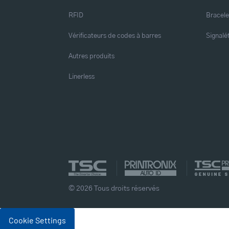
RFID
Bracele
Vérificateurs de codes à barres
Signalé
Autres produits
Linerless
© 2026 Tous droits réservés
Cookie Settings