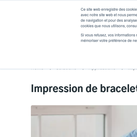
Aller
Ce site web enregistre des cookies
au
avec notre site web et nous perme
contenu
de navigation et pour des analyses
cookies que nous utilisons, consult
principal
Produits
Soluti
Si vous refusez, vos informations 
mémoriser votre préférence de ne 
Home
Solutions
Applications
Imp
Impression de bracele