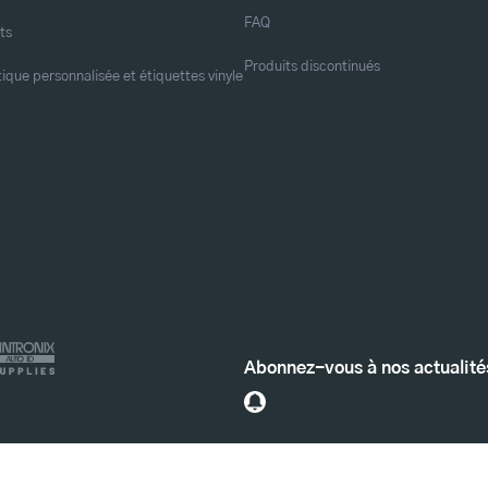
FAQ
ts
Produits discontinués
tique personnalisée et étiquettes vinyle
Abonnez-vous à nos actualité