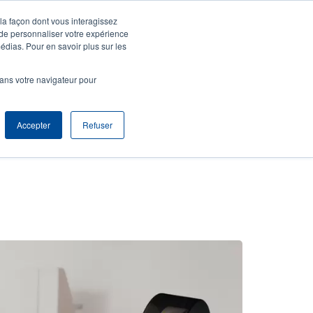
 la façon dont vous interagissez
entifier S'enregistrer
Europe, Middle East & Africa [Français]
ser
 de personnaliser votre expérience
édias. Pour en savoir plus sur les
nonymous
Sélection Produits
Contact Commercial
dans votre navigateur pour
Header
Accepter
Refuser