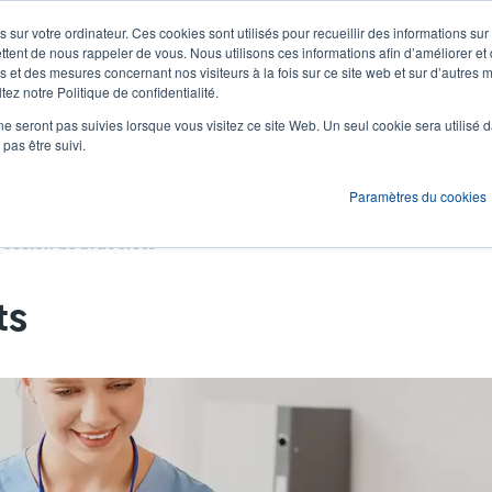
 sur votre ordinateur. Ces cookies sont utilisés pour recueillir des informations sur
Actualités et événements
Société
S'id
User
U
ttent de nous rappeler de vous. Nous utilisons ces informations afin d’améliorer et
 et des mesures concernant nos visiteurs à la fois sur ce site web et sur d’autres m
ez notre Politique de confidentialité.
account
A
ons
Services
Assistance et téléchargements
Partenaires
ne seront pas suivies lorsque vous visitez ce site Web. Un seul cookie sera utilisé 
menu
pas être suivi.
Paramètres du cookies
ression de bracelets
ts