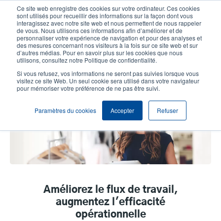
Aller
Ce site web enregistre des cookies sur votre ordinateur. Ces cookies
au
sont utilisés pour recueillir des informations sur la façon dont vous
contenu
interagissez avec notre site web et nous permettent de nous rappeler
User
User
de vous. Nous utilisons ces informations afin d’améliorer et de
principal
personnaliser votre expérience de navigation et pour des analyses et
account
Anonym
Sélection Produits
Contact Commercial
des mesures concernant nos visiteurs à la fois sur ce site web et sur
Header
d’autres médias. Pour en savoir plus sur les cookies que nous
menu
utilisons, consultez notre Politique de confidentialité.
Si vous refusez, vos informations ne seront pas suivies lorsque vous
visitez ce site Web. Un seul cookie sera utilisé dans votre navigateur
Vente au détail
pour mémoriser votre préférence de ne pas être suivi.
Paramètres du cookies
Accepter
Refuser
Améliorez le flux de travail,
augmentez l'efficacité
opérationnelle