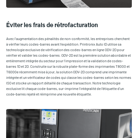
Éviter les frais de rétrofacturation
Avec l'augmentation des pénalités de non-conformité, les entreprises cherchent
à vérifier leurs codes-barres avant l'expédition. Printronix Auto ID utilise sa
technologie exclusive de vérification des codes-barres en ligne ODV-2D pour
vérifier et valider les codes-barres. ODV-2D est la première solution abordable et
entièrement intégrée du secteur pour l'impression et la validation de codes-
barres 1D et 2D. Construite sur la robuste plate-forme des imprimantes T8000 et
T6000e récemment mise à jour, la solution ODV-2D comprend une imprimante
intégrée et un vérificateur de codes qui classe les codes-barres selon les normes
ISO et stocke un rapport détaillé de chaque transaction. Notre technologie
exclusive lit chaque code-barres, sur-imprime l'intégralité de l'étiquette d'un
code-barres rejeté et réimprime une nouvelle étiquette.