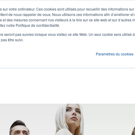
 sur votre ordinateur. Ces cookies sont utilisés pour recueillir des informations sur
Actualités et événements
Société
S'id
User
U
ttent de nous rappeler de vous. Nous utilisons ces informations afin d’améliorer et
 et des mesures concernant nos visiteurs à la fois sur ce site web et sur d’autres m
ez notre Politique de confidentialité.
account
A
ons
Services
Assistance et téléchargements
Partenaires
ne seront pas suivies lorsque vous visitez ce site Web. Un seul cookie sera utilisé 
menu
pas être suivi.
Paramètres du cookies