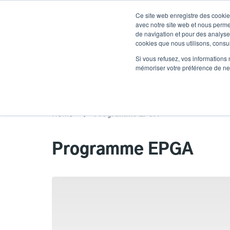
Aller
Ce site web enregistre des cookies
au
avec notre site web et nous perme
contenu
de navigation et pour des analyses
cookies que nous utilisons, consult
principal
Produits
Soluti
Si vous refusez, vos informations 
mémoriser votre préférence de ne 
Home
Programme EPGA
Programme EPGA