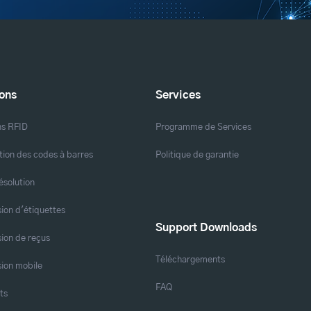
ions
Services
ns RFID
Programme de Services
ation des codes à barres
Politique de garantie
ésolution
ion d'étiquettes
Support Downloads
ion de reçus
Téléchargements
ion mobile
FAQ
ts