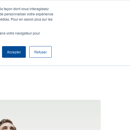
 la façon dont vous interagissez
entifier S'enregistrer
Europe, Middle East & Africa [Français]
ser
 de personnaliser votre expérience
édias. Pour en savoir plus sur les
nonymous
Sélection Produits
Contact Commercial
dans votre navigateur pour
Header
Accepter
Refuser