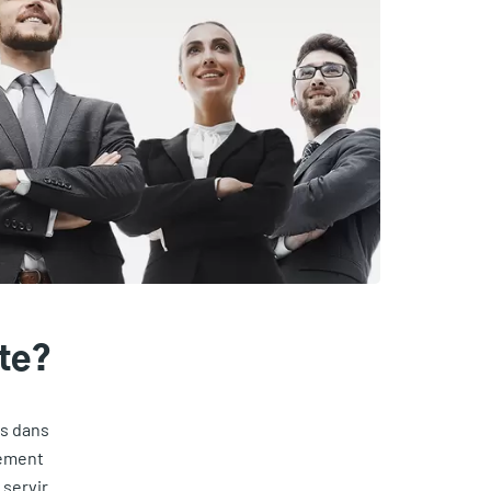
ite?
es dans
tement
 servir