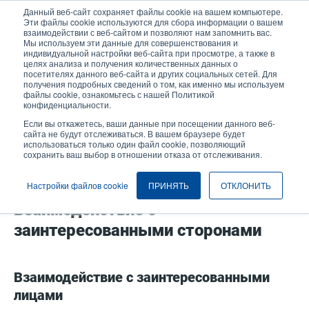
Перейти
Данный веб-сайт сохраняет файлы cookie на вашем компьютере.
к
Эти файлы cookie используются для сбора информации о вашем
основному
взаимодействии с веб-сайтом и позволяют нам запомнить вас.
User
User
Мы используем эти данные для совершенствования и
содержанию
индивидуальной настройки веб-сайта при просмотре, а также в
account
Anonymo
Селектор изделий
целях анализа и получения количественных данных о
Header
menu
посетителях данного веб-сайта и других социальных сетей. Для
получения подробных сведений о том, как именно мы используем
Связаться с отделом продаж
файлы cookie, ознакомьтесь с нашей Политикой
конфиденциальности.
Если вы откажетесь, ваши данные при посещении данного веб-
сайта не будут отслеживаться. В вашем браузере будет
использоваться только один файл cookie, позволяющий
сохранить ваш выбор в отношении отказа от отслеживания.
Взаимоотношения с заинтересованными лицами
Настройки файлов cookie
ПРИНЯТЬ
ОТКЛОНИТЬ
Взаимодействие с
заинтересованными сторонами
Взаимодействие с заинтересованными
лицами