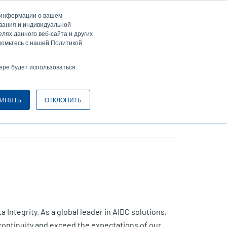
а информации о вашем
ти / Зарегистрироваться
Europe, Middle East & Africa [Ру́сские]
ser
ования и индивидуальной
лях данного веб-сайта и других
nonymous
комьтесь с нашей Политикой
Селектор изделий
Связаться с отделом продаж
Header
ере будет использоваться
ИНЯТЬ
ОТКЛОНИТЬ
ity
 Integrity. As a global leader in AIDC solutions,
continuity and exceed the expectations of our