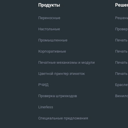
Продукты
Реше
Переносные
Решен
Настольные
Провер
Промышленные
Печать
Корпоративные
Печать
Печатные механизмы и модули
Печать
Цветной принтер этикеток
Печать
РЧИД
Брасл
Проверка штрихкодов
Винило
Linerless
Специальные предложения