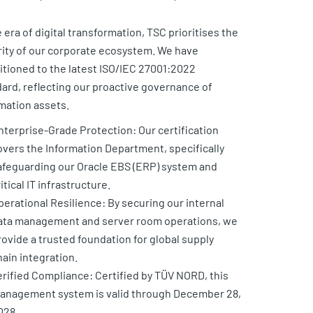
e era of digital transformation, TSC prioritises the
ity of our corporate ecosystem. We have
itioned to the latest ISO/IEC 27001:2022
ard, reflecting our proactive governance of
mation assets.
nterprise-Grade Protection: Our certification
overs the Information Department, specifically
afeguarding our Oracle EBS (ERP) system and
itical IT infrastructure.
perational Resilience: By securing our internal
ata management and server room operations, we
rovide a trusted foundation for global supply
hain integration.
erified Compliance: Certified by TÜV NORD, this
anagement system is valid through December 28,
028.