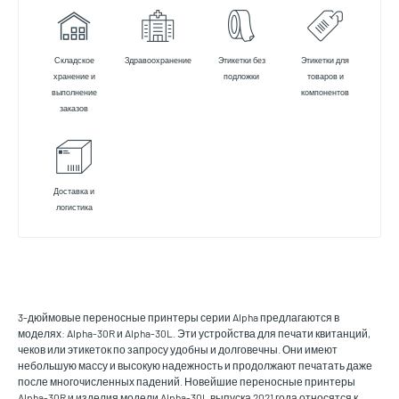
Складское
Здравоохранение
Этикетки без
Этикетки для
хранение и
подложки
товаров и
выполнение
компонентов
заказов
Доставка и
логистика
3-дюймовые переносные принтеры серии Alpha предлагаются в
моделях: Alpha-30R и Alpha-30L. Эти устройства для печати квитанций,
чеков или этикеток по запросу удобны и долговечны. Они имеют
небольшую массу и высокую надежность и продолжают печатать даже
после многочисленных падений. Новейшие переносные принтеры
Alpha-30R и изделия модели Alpha-30L выпуска 2021 года относятся к