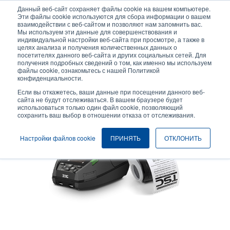
Перейти
Данный веб-сайт сохраняет файлы cookie на вашем компьютере.
к
Эти файлы cookie используются для сбора информации о вашем
основному
взаимодействии с веб-сайтом и позволяют нам запомнить вас.
User
User
Мы используем эти данные для совершенствования и
содержанию
индивидуальной настройки веб-сайта при просмотре, а также в
account
Anonymo
Селектор изделий
целях анализа и получения количественных данных о
Header
menu
посетителях данного веб-сайта и других социальных сетей. Для
получения подробных сведений о том, как именно мы используем
Связаться с отделом продаж
файлы cookie, ознакомьтесь с нашей Политикой
конфиденциальности.
Если вы откажетесь, ваши данные при посещении данного веб-
сайта не будут отслеживаться. В вашем браузере будет
использоваться только один файл cookie, позволяющий
сохранить ваш выбор в отношении отказа от отслеживания.
Настройки файлов cookie
ПРИНЯТЬ
ОТКЛОНИТЬ