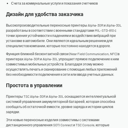
Счета за коммунальные услуги и показания счетчиков
Дизайн для удобства заказчика
Высокопроизводительные переносные принтеры Alpha-30R и Alpha-30L
разработаны в соответствии с военными стандартами MIL-STD-810 с
точки зрения устойчивости к падениям и воздействию вибраций при
установке в автомобиле. Они являются идеальным решением для
специалистов компании, которые постоянно находятся в дороге.
Функция ближней бесконтактной связи (Near Field Communication, NFC) в
принтерах Alpha-30R и Alpha-30L упрощает прямое подключение к ним
совместимых мобильных устройств. Благодаря этому можно
осуществлять печать и сканирование с помощью любых приложений
без необходимости подключения к сети или ввода учетных данных.
Простота в управлении
Принтеры TSC Alpha-30R и Alpha-30L оснащаются интеллектуальной
системой управления аккумуляторной батареей, которая способна
сообщать об остаточной емкости, уровне заряда и истории циклов
зарядки.
Эти новые переносные изделия совместимы с системами
дистанционного управления
SOTI Connect
и
TSC Console
, которые