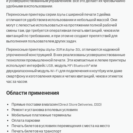
и усовершенствованным управлением. Все это делает их чрезвычайно
удобными в использовании.
Переносные принтеры серии Alpha с шириной печати 3 дюйма
отличаются удобством в использовании и небольшой массой. Они
могут с легкостью использоваться на протяжении полной рабочей
смены там, где требуется оперативная печать квитанций, чеков или
квитанций по требованию, и при этом не создают препятствий для
выполнения пользователем других задач.
Переносные принтеры Alpha-30R и Alpha-30L отличаются надежной
упрочненной конструкцией. В них реализованы усовершенствованные
технологии промышленной печати. Эти компактные и легкие принтеры
используют интерфейс USB, модуль MFi Bluetooth® или
двухдиапазонный модуль Wi-Fi для подключения к ноутбуку или даже
смартфону и изготовления ярких и четких квитанций, чеков и этикеток
час за часом.
Области применения
Прямые поставки в магазин (Direct Store Deliveries, DSD)
Ремонт и установка в полевых условиях
Мобильные платежные терминалы
Оплата парковки
Печать билетов в условиях перемещения с места на место
Печать билетов на транспорт