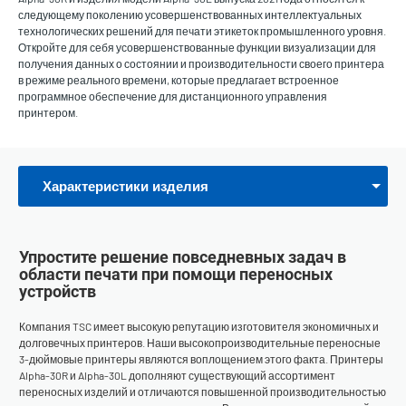
следующему поколению усовершенствованных интеллектуальных
технологических решений для печати этикеток промышленного уровня.
Откройте для себя усовершенствованные функции визуализации для
получения данных о состоянии и производительности своего принтера
в режиме реального времени, которые предлагает встроенное
программное обеспечение для дистанционного управления
принтером.
Характеристики изделия
Упростите решение повседневных задач в
области печати при помощи переносных
устройств
Компания TSC имеет высокую репутацию изготовителя экономичных и
долговечных принтеров. Наши высокопроизводительные переносные
3-дюймовые принтеры являются воплощением этого факта. Принтеры
Alpha-30R и Alpha-30L дополняют существующий ассортимент
переносных изделий и отличаются повышенной производительностью