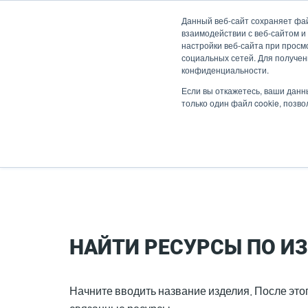
Перейти
Данный веб-сайт сохраняет фа
к
взаимодействии с веб-сайтом и
основному
настройки веб-сайта при просмо
социальных сетей. Для получен
содержанию
конфиденциальности.
Продукты
Решен
Если вы откажетесь, ваши данн
только один файл cookie, позв
Главная страница
Поддержка и загрузки
НАЙТИ РЕСУРСЫ ПО И
Начните вводить название изделия. После это