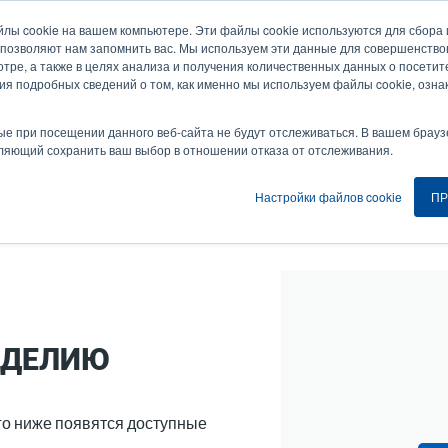
йлы cookie на вашем компьютере. Эти файлы cookie используются для сбор
Новости и события
Компания
Вой
User
U
 позволяют нам запомнить вас. Мы используем эти данные для совершенств
тре, а также в целях анализа и получения количественных данных о посетите
account
A
ия подробных сведений о том, как именно мы используем файлы cookie, озна
ия
Услуга
Поддержка и загрузки
Партнеры
menu
ые при посещении данного веб-сайта не будут отслеживаться. В вашем брауз
оляющий сохранить ваш выбор в отношении отказа от отслеживания.
Настройки файлов cookie
ПР
Видеоинструкции
ЗДЕЛИЮ
го ниже появятся доступные