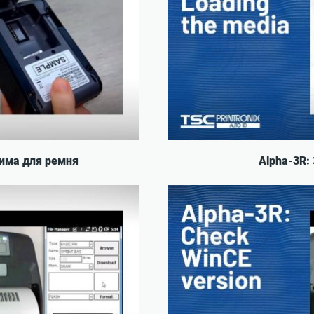
жима для ремня
Alpha-3R: