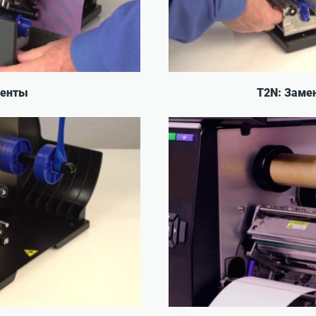
ленты
T2N: Заме