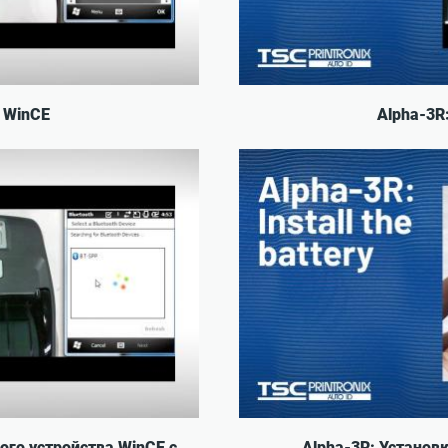
к WinCE
Alpha-3R
ого устройства WinCE с
Alpha-3R: Установ