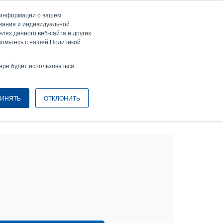
а информации о вашем
ти / Зарегистрироваться
Europe, Middle East & Africa [Ру́сские]
ser
ования и индивидуальной
лях данного веб-сайта и других
nonymous
комьтесь с нашей Политикой
Селектор изделий
Связаться с отделом продаж
Header
ере будет использоваться
ИНЯТЬ
ОТКЛОНИТЬ