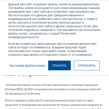
Перейти
Данный веб-сайт сохраняет файлы cookie на вашем компьютере.
к
Эти файлы cookie используются для сбора информации о вашем
основному
взаимодействии с веб-сайтом и позволяют нам запомнить вас.
User
User
Мы используем эти данные для совершенствования и
содержанию
индивидуальной настройки веб-сайта при просмотре, а также в
account
Anonymo
Селектор изделий
целях анализа и получения количественных данных о
Header
menu
посетителях данного веб-сайта и других социальных сетей. Для
получения подробных сведений о том, как именно мы используем
Связаться с отделом продаж
файлы cookie, ознакомьтесь с нашей Политикой
конфиденциальности.
Если вы откажетесь, ваши данные при посещении данного веб-
сайта не будут отслеживаться. В вашем браузере будет
использоваться только один файл cookie, позволяющий
сохранить ваш выбор в отношении отказа от отслеживания.
RED Compliance
Настройки файлов cookie
ПРИНЯТЬ
ОТКЛОНИТЬ
RED Compliance
TSC Auto ID products comply with the requirements of the Radio Equipment
Directive (RED). All RED compliance documentation is encompassed within the
CE Declaration of Conformity.
RED is a regulation under the CE marking framework specifically for radio
equipment. It emphasizes the requirement for robust cybersecurity measures to