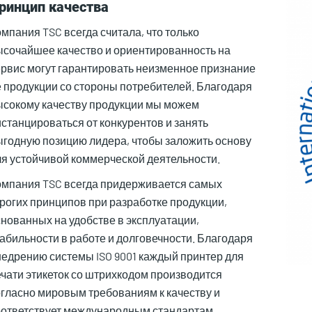
ринцип качества
мпания TSC всегда считала, что только
ысочайшее качество и ориентированность на
ервис могут гарантировать неизменное признание
е продукции со стороны потребителей. Благодаря
ысокому качеству продукции мы можем
станцироваться от конкурентов и занять
ыгодную позицию лидера, чтобы заложить основу
ля устойчивой коммерческой деятельности.
омпания TSC всегда придерживается самых
трогих принципов при разработке продукции,
нованных на удобстве в эксплуатации,
абильности в работе и долговечности. Благодаря
недрению системы ISO 9001 каждый принтер для
ечати этикеток со штрихкодом производится
огласно мировым требованиям к качеству и
оответствует международным стандартам