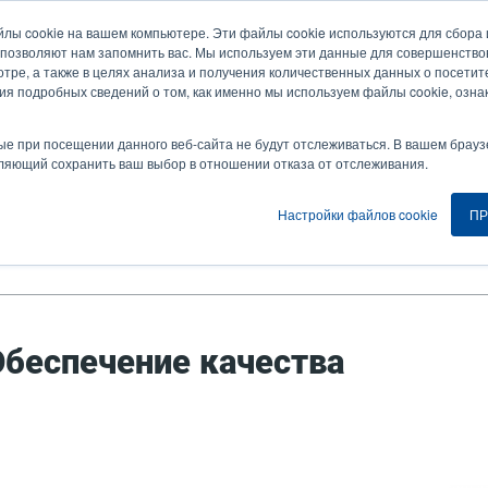
йлы cookie на вашем компьютере. Эти файлы cookie используются для сбор
Новости и события
Компания
Вой
User
U
 позволяют нам запомнить вас. Мы используем эти данные для совершенств
тре, а также в целях анализа и получения количественных данных о посетите
account
A
ия подробных сведений о том, как именно мы используем файлы cookie, озна
ия
Услуга
Поддержка и загрузки
Партнеры
menu
ые при посещении данного веб-сайта не будут отслеживаться. В вашем брауз
оляющий сохранить ваш выбор в отношении отказа от отслеживания.
Настройки файлов cookie
ПР
ивно-правовое соответствие
Обеспечение качества
Обеспечение качества