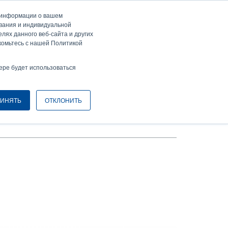
а информации о вашем
ти / Зарегистрироваться
Europe, Middle East & Africa [Ру́сские]
ser
ования и индивидуальной
лях данного веб-сайта и других
nonymous
комьтесь с нашей Политикой
Селектор изделий
Связаться с отделом продаж
Header
ере будет использоваться
ИНЯТЬ
ОТКЛОНИТЬ