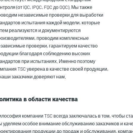
нтроля (от IQC, IPQC, FQC до OQC). Мы также
роводим независимые проверки для выработки
тандартов испытания каждой модели, которые
атем реализуются и документируются
роизводителями, проводим комплексные
езависимые проверки, гарантируем качество
родукции благодаря соблюдению высоких
тандартов при испытаниях. Именно поэтому
мпания TSC уверена в качестве своей продукции,
наши заказчики доверяют нам.
олитика в области качества
лософия компании TSC всегда заключалась в том, чтобы ста
 уделяем особое внимание обслуживанию заказчиков и качес
роектирования продукции до продаж и обслуживания, компа