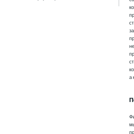
ко
п
с
з
п
н
п
с
ко
а 
П
Фи
мы
п