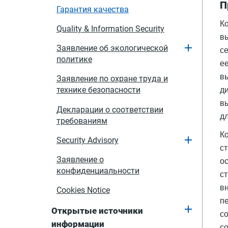
П
Гарантия качества
Ко
Quality & Information Security
в
Заявление об экологической
с
политике
е
в
Заявление по охране труда и
ди
технике безопасности
в
Декларации о соответствии
д
требованиям
К
Security Advisory
с
Заявление о
ос
конфиденциальности
ст
в
Cookies Notice
п
Открытые источники
с
информации
с