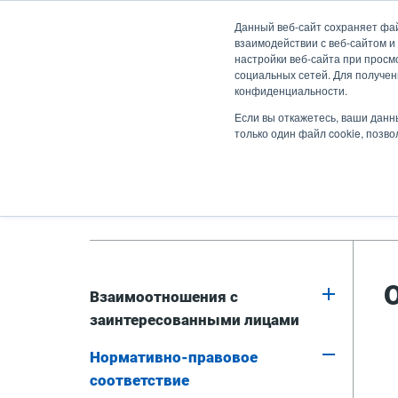
Перейти
Данный веб-сайт сохраняет фа
к
взаимодействии с веб-сайтом и
основному
настройки веб-сайта при просмо
социальных сетей. Для получен
содержанию
конфиденциальности.
Продукты
Решен
Если вы откажетесь, ваши данн
только один файл cookie, позв
Главная страница
Компания
Нормат
Взаимоотношения с
заинтересованными лицами
Stakeholder
Нормативно-правовое
Engagement
соответствие