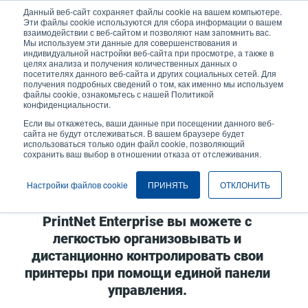
Перейти
Данный веб-сайт сохраняет файлы cookie на вашем компьютере.
к
Эти файлы cookie используются для сбора информации о вашем
основному
взаимодействии с веб-сайтом и позволяют нам запомнить вас.
User
User
Мы используем эти данные для совершенствования и
содержанию
индивидуальной настройки веб-сайта при просмотре, а также в
account
Anonymo
Селектор изделий
целях анализа и получения количественных данных о
Header
menu
посетителях данного веб-сайта и других социальных сетей. Для
получения подробных сведений о том, как именно мы используем
Связаться с отделом продаж
файлы cookie, ознакомьтесь с нашей Политикой
конфиденциальности.
Если вы откажетесь, ваши данные при посещении данного веб-
сайта не будут отслеживаться. В вашем браузере будет
PrintNet Enterprise
использоваться только один файл cookie, позволяющий
сохранить ваш выбор в отношении отказа от отслеживания.
Настройки файлов cookie
С помощью нашей эксклюзивной
ПРИНЯТЬ
ОТКЛОНИТЬ
утилиты для управления принтерами
PrintNet Enterprise вы можете с
легкостью организовывать и
дистанционно контролировать свои
принтеры при помощи единой панели
управления.