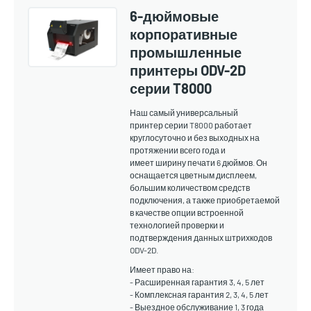
6-дюймовые
корпоративные
промышленные
принтеры ODV-2D
серии T8000
Наш самый универсальный
принтер серии T8000 работает
круглосуточно и без выходных на
протяжении всего года и
имеет ширину печати 6 дюймов. Он
оснащается цветным дисплеем,
большим количеством средств
подключения, а также приобретаемой
в качестве опции встроенной
технологией проверки и
подтверждения данных штрихкодов
ODV-2D.
Имеет право на:
- Расширенная гарантия 3, 4, 5 лет
- Комплексная гарантия 2, 3, 4, 5 лет
- Выездное обслуживание 1, 3 года