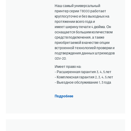
Наш самый универсальный
принтер серии T8000 работает
круглосуточно и без выходных на
протяжении всего года и
имеет ширину печати 4 дюйма. Он
оснащается большим количеством
средств подключения, а также
приобретаемой в качестве опции
встроенной технологией проверки и
подтверждения данных штрихкодов
ODV-2D.
Имеет право на:
- Расширенная гарантия 3, 4, 5 лет
- Комплексная гарантия 2, 3, 4, 5 лет
- Выездное обслуживание 1, 3 года
Подробнее