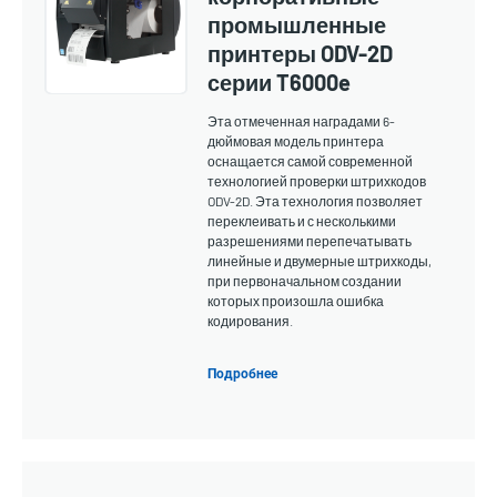
промышленные
принтеры ODV-2D
серии T6000e
Эта отмеченная наградами 6-
дюймовая модель принтера
оснащается самой современной
технологией проверки штрихкодов
ODV-2D. Эта технология позволяет
переклеивать и с несколькими
разрешениями перепечатывать
линейные и двумерные штрихкоды,
при первоначальном создании
которых произошла ошибка
кодирования.
Подробнее