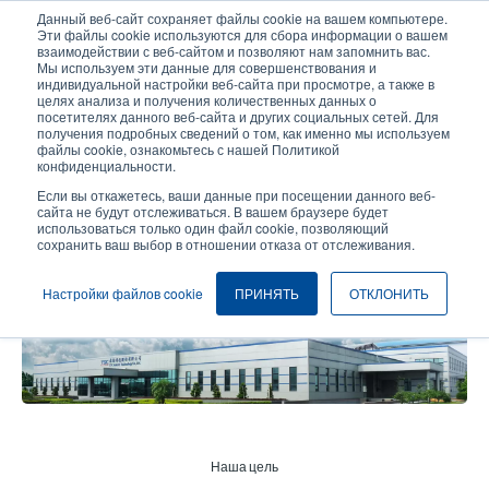
Перейти
Данный веб-сайт сохраняет файлы cookie на вашем компьютере.
к
Эти файлы cookie используются для сбора информации о вашем
основному
взаимодействии с веб-сайтом и позволяют нам запомнить вас.
User
User
Мы используем эти данные для совершенствования и
содержанию
индивидуальной настройки веб-сайта при просмотре, а также в
account
Anonymo
Селектор изделий
целях анализа и получения количественных данных о
Header
menu
посетителях данного веб-сайта и других социальных сетей. Для
получения подробных сведений о том, как именно мы используем
Связаться с отделом продаж
файлы cookie, ознакомьтесь с нашей Политикой
конфиденциальности.
Если вы откажетесь, ваши данные при посещении данного веб-
сайта не будут отслеживаться. В вашем браузере будет
Профиль компании
использоваться только один файл cookie, позволяющий
сохранить ваш выбор в отношении отказа от отслеживания.
Настройки файлов cookie
ПРИНЯТЬ
ОТКЛОНИТЬ
Наша цель