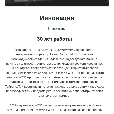
Инновации
Наша история
30 лет работы
В январе 1991 года Артур Ванг (Arthur Wang), основатель и
генеральный директор Taiwan Semiconductor, осознал
необходимость создания надежного, но доступного по цене
принтера для печати этикеток со штрихкодом и сориентировал TSC
на работу в области автоматической идентификации и сбора
данных (Auto Identification and Data Collection, AIDC). Вскоре после этого
компания TSC приступила к разработке и производству принтеров
для печати этикеток со штрихкодом на своем предприятии на
Тайване. Три десятилетия спустя TSC Auto ID стала одним из ведущих
производителей и продала уже более пяти миллионов принтеров в
разных странах мира.
В 2016 году компания TSC расширила свои горизонты и приобрела
крупную компанию Printronix Auto ID. После этого для нее началась