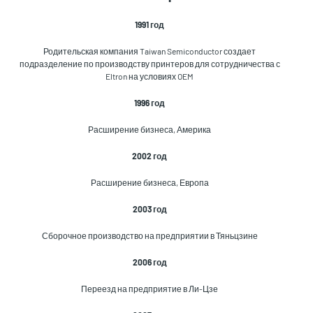
1991 год
Родительская компания Taiwan Semiconductor создает
подразделение по производству принтеров для сотрудничества с
Eltron на условиях OEM
1996 год
Расширение бизнеса, Америка
2002 год
Расширение бизнеса, Европа
2003 год
Сборочное производство на предприятии в Тяньцзине
2006 год
Переезд на предприятие в Ли-Цзе