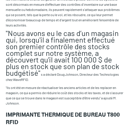
sont désormais en mesure d'effectuer des contrôles d'inventaire sur une base
mensuelle ou hebdomadaire, ils peuvent rapidement s'attaquer aux problèmes
qui se posent, tels que la perte ou le vol, et les résoudre, ce qui leur permet
d'économiser beaucoup de temps et d'argent tout en améliorant l'ensemble de
leurs activités.
"Nous avons eu le cas d’un magasin
qui, lorsqu'il a finalement effectué
son premier contrôle des stocks
complet sur notre système, a
découvert qu'il avait 100 000 $ de
plus en stock que son plan de stock
budgétisé"
s a déclaré Doug Johnson, Directeur des Technologies
chez WaveRFID.
"Ils ont été en mesure de réactualiser les anciens articles et de les replacer en
magasin, ce qui a permis de réduire le coût des stocks et les taxes, et de s'assurer
que ce qui se trouve dans le magasin est susceptible d’être vendu" a ajouté M.
Johnson.
IMPRIMANTE THERMIQUE DE BUREAU T800
RFID