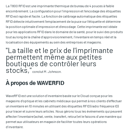
La T800 RFID est une imprimante thermique de bureau de 4 pouces à faible
encombrement. La configuration pour l'impression et l'encodage des étiquettes
RFID est rapide et facile. La fonction de calibrage automatique des étiquettes
RFID détecte intuitivement l'emplacement de la puce sur l'étiquette et détermine
la position optimale d'impression et d'encodage. Cette imprimante est idéale
pour les applications RFID dans le domaine de la santé, pour le suivi des produits
tout au long de la chaîne d'approvisionnement, l'inventaire en temps réel et la
localisation des équipements au sein des entreprises et magasins.
"La taille et le prix de l'imprimante
permettent même aux petites
boutiques de contrôler leurs
stocks,"
conclut M. Johnson.
À propos de WAVERFID
WaveRFID est une solution d'inventaire basée sur le Cloud conçue pour les
magasins d'optique et les cabinets médicaux qui permet à nos clients d'effectuer
un inventaire en 10 minutes en utilisant des étiquettes RFID (radio fréquence ID)
pour tracer et suivre leurs articles. Nous gérons tous les événements qui peuvent
affecter l'inventaire (achat, vente, transfert, retour) et le faisons d'une manière qui
permet aux utilisateurs en magasin de faciliter toutes leurs opérations
d'inventaire.