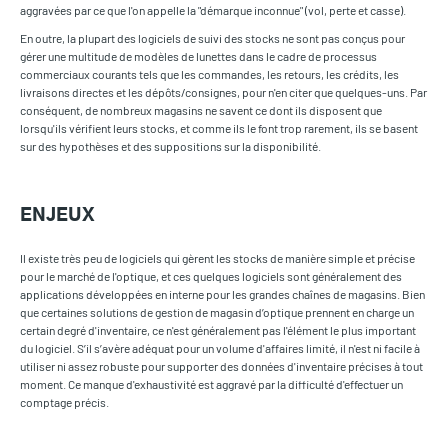
aggravées par ce que l'on appelle la "démarque inconnue" (vol, perte et casse).
En outre, la plupart des logiciels de suivi des stocks ne sont pas conçus pour
gérer une multitude de modèles de lunettes dans le cadre de processus
commerciaux courants tels que les commandes, les retours, les crédits, les
livraisons directes et les dépôts/consignes, pour n'en citer que quelques-uns. Par
conséquent, de nombreux magasins ne savent ce dont ils disposent que
lorsqu'ils vérifient leurs stocks, et comme ils le font trop rarement, ils se basent
sur des hypothèses et des suppositions sur la disponibilité.
ENJEUX
Il existe très peu de logiciels qui gèrent les stocks de manière simple et précise
pour le marché de l'optique, et ces quelques logiciels sont généralement des
applications développées en interne pour les grandes chaînes de magasins. Bien
que certaines solutions de gestion de magasin d’optique prennent en charge un
certain degré d'inventaire, ce n'est généralement pas l'élément le plus important
du logiciel. S’il s’avère adéquat pour un volume d'affaires limité, il n'est ni facile à
utiliser ni assez robuste pour supporter des données d'inventaire précises à tout
moment. Ce manque d'exhaustivité est aggravé par la difficulté d'effectuer un
comptage précis.