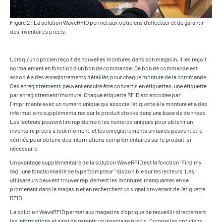
Figure 2 : La solution WaveRFID permet aux opticiens d'effectuer et de garantir
des inventaires précis.
Lorsqu'un opticien reçoit de nouvelles montures dans son magasin, il les reçoit
normalement en fonction d'un bon de commande. Ce bon de commande est
associé à des enregistrements détaillés pour chaque monture de la commande.
Ces enregistrements peuvent ensuite être convertis en étiquettes, une étiquette
par enregistrement/monture. Chaque étiquette RFID est encodée par
l'imprimante avec un numéro unique qui associe l'étiquette à la monture et à des
informations supplémentaires sur le produit stocké dans une base de données.
Les lecteurs peuvent lire rapidement les numéros uniques pour obtenir un
inventaire précis à tout moment, et les enregistrements unitaires peuvent être
vérifiés pour obtenir des informations complémentaires sur le produit, si
nécessaire.
Un avantage supplémentaire de la solution WaveRFID est la fonction "Find my
tag", une fonctionnalité de type "compteur " disponible sur les lecteurs. Les
utilisateurs peuvent trouver rapidement les montures manquantes en se
promenant dans le magasin et en recherchant un signal provenant de l'étiquette
RFID.
La solution WaveRFID permet aux magasins d'optique de recueillir directement
les informations et ainsi de garantir un inventaire précis. Comme les opticiens