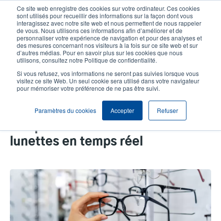
Aller
Ce site web enregistre des cookies sur votre ordinateur. Ces cookies
au
sont utilisés pour recueillir des informations sur la façon dont vous
contenu
interagissez avec notre site web et nous permettent de nous rappeler
User
User
de vous. Nous utilisons ces informations afin d’améliorer et de
principal
personnaliser votre expérience de navigation et pour des analyses et
account
Anonym
Sélection Produits
Contact Commercial
des mesures concernant nos visiteurs à la fois sur ce site web et sur
Header
d’autres médias. Pour en savoir plus sur les cookies que nous
menu
utilisons, consultez notre Politique de confidentialité.
Si vous refusez, vos informations ne seront pas suivies lorsque vous
visitez ce site Web. Un seul cookie sera utilisé dans votre navigateur
La solution de gestion des stocks
pour mémoriser votre préférence de ne pas être suivi.
basée sur le Cloud de WaveRFID
Paramètres du cookies
Accepter
Refuser
permet aux opticiens d’avoir une
vue précise de leur stock de
lunettes en temps réel