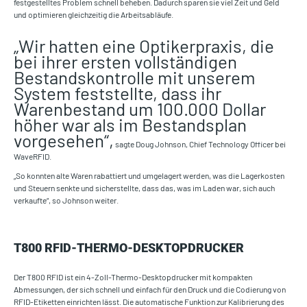
festgestelltes Problem schnell beheben. Dadurch sparen sie viel Zeit und Geld
und optimieren gleichzeitig die Arbeitsabläufe.
„Wir hatten eine Optikerpraxis, die
bei ihrer ersten vollständigen
Bestandskontrolle mit unserem
System feststellte, dass ihr
Warenbestand um 100.000 Dollar
höher war als im Bestandsplan
vorgesehen“,
sagte Doug Johnson, Chief Technology Officer bei
WaveRFID.
„So konnten alte Waren rabattiert und umgelagert werden, was die Lagerkosten
und Steuern senkte und sicherstellte, dass das, was im Laden war, sich auch
verkaufte“, so Johnson weiter.
T800 RFID-THERMO-DESKTOPDRUCKER
Der T800 RFID ist ein 4-Zoll-Thermo-Desktopdrucker mit kompakten
Abmessungen, der sich schnell und einfach für den Druck und die Codierung von
RFID-Etiketten einrichten lässt. Die automatische Funktion zur Kalibrierung des