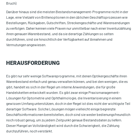
Bruch).
Darüber hinaus sind die meisten Bestandsmanagement-Programme nicht in der
Lage, eine Vielzahl von Brillenoptionen in den üblichen Geschäftsprozessen wie
Bestellungen, Rückgaben, Gutschriften, Streckengeschäfte und Warensendungen
zu verfolgen. Daher kennen viele Praxen nur unmittelbar nach einer Inventurzählung
ihren genauen Warenbestand, und da sie derartige Zählungen so selten
durchführen, sind sie hinsichtlich der Verfügbarkeit auf Annahmen und
Vermutungen angewiesen.
HERAUSFORDERUNG
Es gibt nur sehr wenige Softwareprogramme, mit denen Optikergeschäfte ihren
Warenbestand einfach und genau verwalten können, und bei den wenigen, die es
gibt, handelt es sich in der Regel um interne Anwendungen, die für große
Handelsketten entwickelt wurden. Es gibt zwar einige Praxismanagement-
Lösungen für Optometrie und Ophthalmologie, die Inventarisierung in einem
gewissen Umfang unterstützen, doch in der Regel ist dies nicht der wichtigste Teil
derartiger Software. Solche Lösungen mögen vielleicht einige begrenzte
Geschäftsinformationen bereitstellen, doch sind sie weder bedienungsfreundlich
noch robust genug, um zu jedem Zeitpunkt genaue Bestandsdaten zu liefern.
Dieser Mangel an Vollständigkeit wird durch die Schwierigkeit, die Zählung
durchzuführen, noch verstärkt.