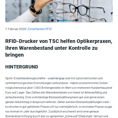
7. Februar 2023
Einzelhandel
RFID
RFID-Drucker von TSC helfen Optikerpraxen,
ihren Warenbestand unter Kontrolle zu
bringen
HINTERGRUND
Optik-Einzelhandelsgeschäfte – unabhängige und mit optometrischen und
ophthalmologischen Einrichtungen verbundene – haben zu bestimmten Zeiten
möglicherweise über 1.000 Brillengestelle im Wert von mehreren Hunderttausend
Euro auf Lager. Das Zählen der Warenbestände von Hand ist fehleranfällig und
zeitaufwendig. Eine vollständige Bestandszählung kann gut und gerne einen
ganzen Arbeitstag in Anspruch nehmen. Daher werden Bestandszählungen oder -
kontrollen in gut geführten Praxen oft nur vierteljährlich, in normalen Praxen sogar
nur einmal im Jahr durchgeführt. Zusätzlich erschwert wird eine genaue
Bestandsermittlung durch den so genannten „Schwund“ (Diebstahl, Verlust und