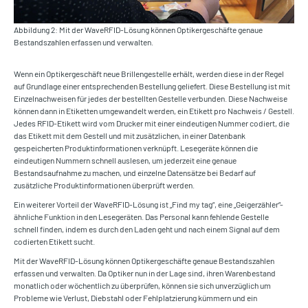
Abbildung 2: Mit der WaveRFID-Lösung können Optikergeschäfte genaue
Bestandszahlen erfassen und verwalten.
Wenn ein Optikergeschäft neue Brillengestelle erhält, werden diese in der Regel
auf Grundlage einer entsprechenden Bestellung geliefert. Diese Bestellung ist mit
Einzelnachweisen für jedes der bestellten Gestelle verbunden. Diese Nachweise
können dann in Etiketten umgewandelt werden, ein Etikett pro Nachweis / Gestell.
Jedes RFID-Etikett wird vom Drucker mit einer eindeutigen Nummer codiert, die
das Etikett mit dem Gestell und mit zusätzlichen, in einer Datenbank
gespeicherten Produktinformationen verknüpft. Lesegeräte können die
eindeutigen Nummern schnell auslesen, um jederzeit eine genaue
Bestandsaufnahme zu machen, und einzelne Datensätze bei Bedarf auf
zusätzliche Produktinformationen überprüft werden.
Ein weiterer Vorteil der WaveRFID-Lösung ist „Find my tag“, eine „Geigerzähler“-
ähnliche Funktion in den Lesegeräten. Das Personal kann fehlende Gestelle
schnell finden, indem es durch den Laden geht und nach einem Signal auf dem
codierten Etikett sucht.
Mit der WaveRFID-Lösung können Optikergeschäfte genaue Bestandszahlen
erfassen und verwalten. Da Optiker nun in der Lage sind, ihren Warenbestand
monatlich oder wöchentlich zu überprüfen, können sie sich unverzüglich um
Probleme wie Verlust, Diebstahl oder Fehlplatzierung kümmern und ein