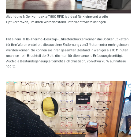
Abbildung 1: Der kompakte T800 RFID ist ideal für kleine und große
Optikerpraxen, um ihren Warenbestand unter Kontrolle zu bringen.
Mit einem RFID-Thermo-Desktop-Etikettendrucker können die Optiker Etiketten
für ihre Waren erstellen, die aus einer Entfernung von 3 Metern oder mehr gelesen
werden können. So können sie ihren gesamten Bestand in weniger als 10 Minuten
scannen – ein Bruchteil der Zeit, die man für die manuelle Erfassung benötigt.
Auch die Bestandsgenauigkeit erhöht sich drastisch, von etwa 70 % auf nahezu
100 %.