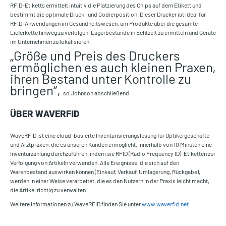
RFID-Etiketts ermittelt intuitiv die Platzierung des Chips auf dem Etikett und
bestimmt die optimale Druck- und Codierposition. Dieser Drucker ist ideal für
RFID-Anwendungen im Gesundheitswesen, um Produkte über die gesamte
Lieferkette hinweg zu verfolgen, Lagerbestände in Echtzeit zu ermitteln und Geräte
im Unternehmen zu lokalisieren.
„Größe und Preis des Druckers
ermöglichen es auch kleinen Praxen,
ihren Bestand unter Kontrolle zu
bringen“,
so Johnson abschließend.
ÜBER WAVERFID
WaveRFID ist eine cloud-basierte Inventarisierungslösung für Optikergeschäfte
und Arztpraxen, die es unseren Kunden ermöglicht, innerhalb von 10 Minuten eine
Inventurzählung durchzuführen, indem sie RFID (Radio Frequency ID)-Etiketten zur
Verfolgung von Artikeln verwenden. Alle Ereignisse, die sich auf den
Warenbestand auswirken können (Einkauf, Verkauf, Umlagerung, Rückgabe),
werden in einer Weise verarbeitet, die es den Nutzern in der Praxis leicht macht,
die Artikel richtig zu verwalten.
Weitere Informationen zu WaveRFID finden Sie unter
www.waverfid.net
.