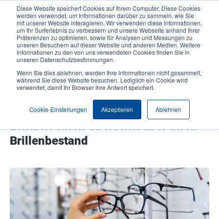
Direkt
Diese Website speichert Cookies auf Ihrem Computer. Diese Cookies
zum
werden verwendet, um Informationen darüber zu sammeln, wie Sie
Inhalt
mit unserer Website interagieren. Wir verwenden diese Informationen,
User
User
um Ihr Surferlebnis zu verbessern und unsere Webseite anhand Ihrer
Präferenzen zu optimieren, sowie für Analysen und Messungen zu
account
Anonymo
Produktsuche
Kontakt
unseren Besuchern auf dieser Website und anderen Medien. Weitere
Header
menu
Informationen zu den von uns verwendeten Cookies finden Sie in
unseren Datenschutzbestimmungen.
Wenn Sie dies ablehnen, werden Ihre Informationen nicht gesammelt,
Cloud-basierte
während Sie diese Website besuchen. Lediglich ein Cookie wird
verwendet, damit Ihr Browser Ihre Antwort speichert.
Inventarisierungslösung von
WaveRFID verschafft Optikern in
Cookie-Einstellungen
Akzeptieren
Ablehnen
Echtzeit einen Überblick über ihren
Brillenbestand