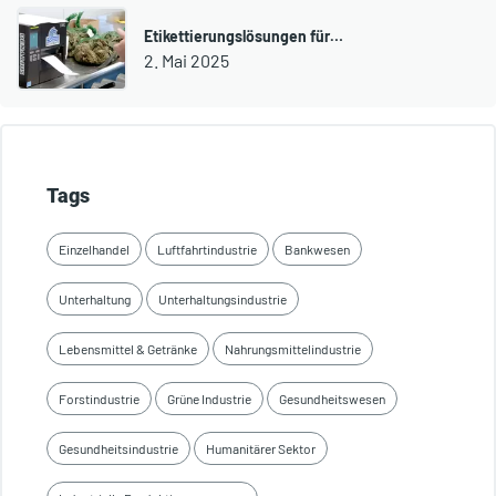
Etikettierungslösungen für…
2. Mai 2025
Tags
Einzelhandel
Luftfahrtindustrie
Bankwesen
Unterhaltung
Unterhaltungsindustrie
Lebensmittel & Getränke
Nahrungsmittelindustrie
Forstindustrie
Grüne Industrie
Gesundheitswesen
Gesundheitsindustrie
Humanitärer Sektor