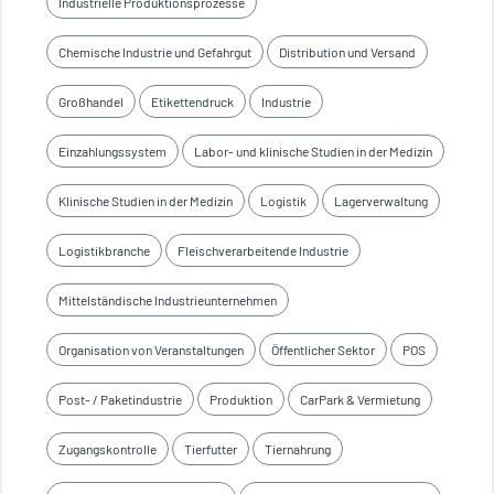
Industrielle Produktionsprozesse
Chemische Industrie und Gefahrgut
Distribution und Versand
Großhandel
Etikettendruck
Industrie
Einzahlungssystem
Labor- und klinische Studien in der Medizin
Klinische Studien in der Medizin
Logistik
Lagerverwaltung
Logistikbranche
Fleischverarbeitende Industrie
Mittelständische Industrieunternehmen
Organisation von Veranstaltungen
Öffentlicher Sektor
POS
Post- / Paketindustrie
Produktion
CarPark & Vermietung
Zugangskontrolle
Tierfutter
Tiernahrung