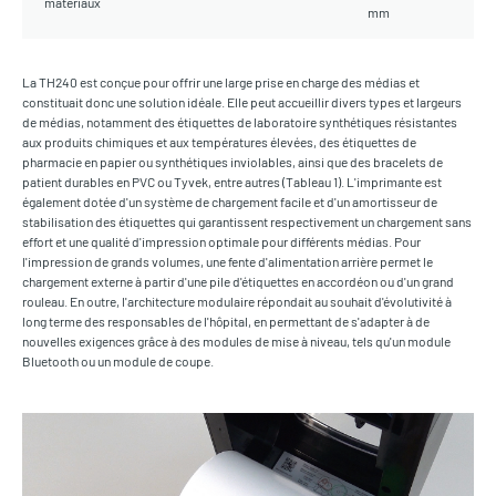
matériaux
mm
La TH240 est conçue pour offrir une large prise en charge des médias et
constituait donc une solution idéale. Elle peut accueillir divers types et largeurs
de médias, notamment des étiquettes de laboratoire synthétiques résistantes
aux produits chimiques et aux températures élevées, des étiquettes de
pharmacie en papier ou synthétiques inviolables, ainsi que des bracelets de
patient durables en PVC ou Tyvek, entre autres (Tableau 1). L'imprimante est
également dotée d'un système de chargement facile et d'un amortisseur de
stabilisation des étiquettes qui garantissent respectivement un chargement sans
effort et une qualité d'impression optimale pour différents médias. Pour
l'impression de grands volumes, une fente d'alimentation arrière permet le
chargement externe à partir d'une pile d'étiquettes en accordéon ou d'un grand
rouleau. En outre, l'architecture modulaire répondait au souhait d'évolutivité à
long terme des responsables de l'hôpital, en permettant de s'adapter à de
nouvelles exigences grâce à des modules de mise à niveau, tels qu'un module
Bluetooth ou un module de coupe.