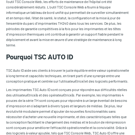
l'outil TSC Console Web, les efforts de maintenance de l'hôpital ont été
considérablement réduits. L'outil TSC Console Web a fourni à l'équipe
informatique un tableau de bord unifié qui permettait de surveiller simultanément
et en temps réel, l'état de santé, le statut, la configuration et la mise à jour de
l'ensemble du parc d'imprimantes TH240 dans tous les services. De plus, les
périodes de garantie compétitives à la fois pour les imprimantes et les têtes
d'impression thermiques ont contribué à garantir un support fiable pendant le
déploiement et avant la mise en œuvre d'une stratégie de maintenance à long
terme.
Pourquoi TSC AUTO ID
TSC Auto ID aide ses clients à trouver le juste équilibre entre valeur opérationnelle
à long terme et capacités techniques, en tirant parti d'une synergie entre une
conception pratique et centrée sur l'utilisateur(trice) et des logiciels performants.
Les imprimantes TSC Auto ID sont conçues pour répondre aux difficultés réelles
des utilisateur(trice)s et des opérateur(trice)s. Par exemple, les imprimantes 4
pouces de la série TH sont conçues pour répondre à un large éventail de besoins
d'impression en s'adaptant à divers types et largeurs de médias. De plus, leur
évolutivité modulaire permet d'ajouter de nouvelles fonctionnalités sans
nécessiter d'acheter une nouvelle imprimante, et des caractéristiques telles que
la conception facilitant le chargement des médias et le bouton de réimpression
sont conçues pour améliorer l'efficacité opérationnelle et la convivialité. Grâce à
des logiciels à valeur ajoutée, tels que TSC Console Web, TSC Auto ID offre une