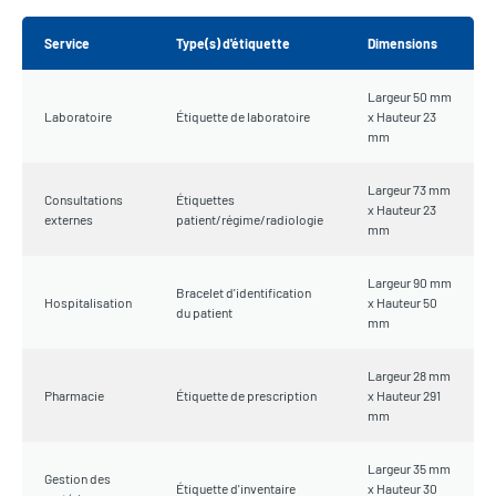
Service
Type(s) d'étiquette
Dimensions
Largeur 50 mm
Laboratoire
Étiquette de laboratoire
x Hauteur 23
mm
Largeur 73 mm
Consultations
Étiquettes
x Hauteur 23
externes
patient/régime/radiologie
mm
Largeur 90 mm
Bracelet d'identification
Hospitalisation
x Hauteur 50
du patient
mm
Largeur 28 mm
Pharmacie
Étiquette de prescription
x Hauteur 291
mm
Largeur 35 mm
Gestion des
Étiquette d'inventaire
x Hauteur 30