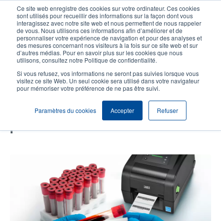
Aller
Ce site web enregistre des cookies sur votre ordinateur. Ces cookies
au
sont utilisés pour recueillir des informations sur la façon dont vous
contenu
interagissez avec notre site web et nous permettent de nous rappeler
User
User
de vous. Nous utilisons ces informations afin d’améliorer et de
principal
personnaliser votre expérience de navigation et pour des analyses et
account
Anonym
Sélection Produits
Contact Commercial
des mesures concernant nos visiteurs à la fois sur ce site web et sur
Header
d’autres médias. Pour en savoir plus sur les cookies que nous
menu
utilisons, consultez notre Politique de confidentialité.
Si vous refusez, vos informations ne seront pas suivies lorsque vous
visitez ce site Web. Un seul cookie sera utilisé dans votre navigateur
Faciliter l'adoption des DME dans
pour mémoriser votre préférence de ne pas être suivi.
les hôpitaux : un seul modèle
Paramètres du cookies
Accepter
Refuser
d'imprimante de codes-barres,
plusieurs services