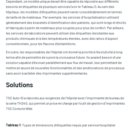
Cependant, ce modèle unique devait être capable de répondre aux différents
besoins en étiquettes de plusieurs services (voir le Tableau 1). Au sein des
hôpitaux, les modèles d'étiquettes peuvent varier considérablement en termes
de taille et de matériaux. Par exemple, les services d'hospitalisation utilisent
généralement des bracelets d'identification des patients, qui sont longs et étroits
et fabriqués à partir de matériaux plus souples pour plus de confort. Par ailleurs,
les services de laboratoire peuvent utiliser des étiquettes résistantes aux
produits chimiques et à des températures élevées, avec des ratios d'aspect
conventionnels, pour les flacons d'échantillons.
En outre, les responsables de l'hôpital ont donné la priorité à l'évolutivité à long
terme afin de permettre de suivre la croissance future. Ils avaient besoin d'une
solution capable d'évoluer parallèlement aux flux de travail, leur permettant de
mettre en œuvre de nouvelles fonctionnalités et des améliorations de processus
sans avoir à acheter des imprimantes supplémentaires.
Solutions
TSC Auto ID a répondu aux exigences de l'hôpital avec l'imprimante de bureau de
la série TH240, qui permet un prise en charge par l'outil de gestion d'imprimantes
TSC Console Web.
Tableau 1:
Types et dimensions d'étiquettes requis par service hospitalier