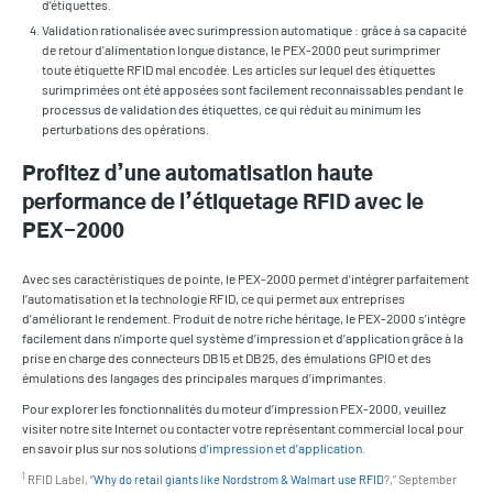
d’étiquettes.
Validation rationalisée avec surimpression automatique : grâce à sa capacité
de retour d’alimentation longue distance, le PEX-2000 peut surimprimer
toute étiquette RFID mal encodée. Les articles sur lequel des étiquettes
surimprimées ont été apposées sont facilement reconnaissables pendant le
processus de validation des étiquettes, ce qui réduit au minimum les
perturbations des opérations.
Profitez d’une automatisation haute
performance de l’étiquetage RFID avec le
PEX-2000
Avec ses caractéristiques de pointe, le PEX-2000 permet d’intégrer parfaitement
l’automatisation et la technologie RFID, ce qui permet aux entreprises
d’améliorant le rendement. Produit de notre riche héritage, le PEX-2000 s’intègre
facilement dans n’importe quel système d’impression et d’application grâce à la
prise en charge des connecteurs DB15 et DB25, des émulations GPIO et des
émulations des langages des principales marques d’imprimantes.
Pour explorer les fonctionnalités du moteur d’impression PEX-2000, veuillez
visiter notre site Internet ou contacter votre représentant commercial local pour
en savoir plus sur nos solutions
d’impression et d’application.
1
RFID Label, “
Why do retail giants like Nordstrom & Walmart use RFID
?,” September