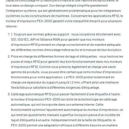
capacité d’encodage RFID haute performance et une fiabilité exceptionnelle, le
tout dans un design compact. Son design intégré simplifie grandement
l’intégration système, qui est généralement problématique pour les intégrateurs
systèmes ou les constructeurs de machines. Concernant les applications RFID, le
moteur d’impression PEX-2000 garantit votre tranquillité d’esprit pour plusieurs
raisons :
1. Toujours aux normes grâce au support : nous coopérons étroitement avec
GS1, ISO/IEC, AIM et l’Alliance RAIN pour garantir que nos moteurs
d’impression RFID prennent en charge correctement et de manière adéquate
les différentes normes d’encodage même au fur et à mesure de leur évolution.
Prise en charge de différentes formes de tags et d’étiquettes : nous testons les
puces et inlays RFID pour garantir leur bon fonctionnement dans nos moteurs
d’impression RFID. Comme nous prenons également en charge une vaste
gamme de produits, vous pouvez être certain que notre moteur d’impression
fonctionnera pour votre application. Le PEX-2000 prend notamment en
charge une épaisseur du support jusqu’à 1,2 mm, offrant ainsi une meilleure
flexibilité pour satisfaire à différentes exigences d’étiquetage.
Calibrage automatique RFID pour passer facilement d’une étiquette à l’autre :
le moteur d’impression PEX-2000 est doté de la technologie de calibrage
automatique, qui est incorporée dans son antenne interne. Cette
fonctionnalité optimise l’ajustement automatique du moteur d’impression, ce
qui rend les ajustements manuels superflus lorsqu’on passe d’un modèle de
tag et d’étiquette à un autre. Indépendamment de la taille de l’étiquette, le
PEX-2000 permet une adaptation efficace à différents besoins en matière