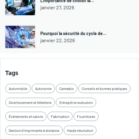
L'importance de choisir la…
janvier 27, 2026
Pourquoi la sécurité du cycle de…
janvier 22, 2026
Tags
Automobile
Autonome
Cannabis
Conseils et bonnes pratiques
Divertissement et hôtellerie
Entrepôt et exécution
Événements et salons
Fabrication
Fournitures
Gestion d'imprimante à distance
Haute résolution