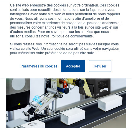
Aller
Ce site web enregistre des cookies sur votre ordinateur. Ces cookies
au
sont utilisés pour recueillir des informations sur la façon dont vous
contenu
interagissez avec notre site web et nous permettent de nous rappeler
User
User
de vous. Nous utilisons ces informations afin d’améliorer et de
principal
personnaliser votre expérience de navigation et pour des analyses et
account
Anonym
Sélection Produits
Contact Commercial
des mesures concernant nos visiteurs à la fois sur ce site web et sur
Header
d’autres médias. Pour en savoir plus sur les cookies que nous
menu
utilisons, consultez notre Politique de confidentialité.
Si vous refusez, vos informations ne seront pas suivies lorsque vous
visitez ce site Web. Un seul cookie sera utilisé dans votre navigateur
Besoin d’automatiser
pour mémoriser votre préférence de ne pas être suivi.
l’étiquetage RFID ?
Paramètres du cookies
Accepter
Refuser