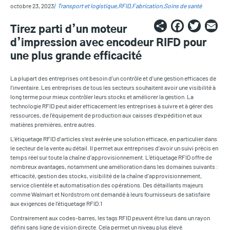
octobre 23, 2023
Transport et logistique
RFID
Fabrication
Soins de santé
Share
Faceb
Twi
E
Tirez parti d’un moteur
d’impression avec encodeur RIFD pour
une plus grande efficacité
La plupart des entreprises ont besoin d’un contrôle et d’une gestion efficaces de
l’inventaire. Les entreprises de tous les secteurs souhaitent avoir une visibilité à
long terme pour mieux contrôler leurs stocks et améliorer la gestion. La
technologie RFID peut aider efficacement les entreprises à suivre et à gérer des
ressources, de l’équipement de production aux caisses d’expédition et aux
matières premières, entre autres.
L’étiquetage RFID d’articles s’est avérée une solution efficace, en particulier dans
le secteur de la vente au détail. Il permet aux entreprises d’avoir un suivi précis en
temps réel sur toute la chaîne d’approvisionnement. L’étiquetage RFID offre de
nombreux avantages, notamment une amélioration dans les domaines suivants :
efficacité, gestion des stocks, visibilité de la chaîne d’approvisionnement,
service clientèle et automatisation des opérations. Des détaillants majeurs
comme Walmart et Nordstrom ont demandé à leurs fournisseurs de satisfaire
aux exigences de l’étiquetage RFID.1
Contrairement aux codes-barres, les tags RFID peuvent être lus dans un rayon
défini sans ligne de vision directe. Cela permet un niveau plus élevé