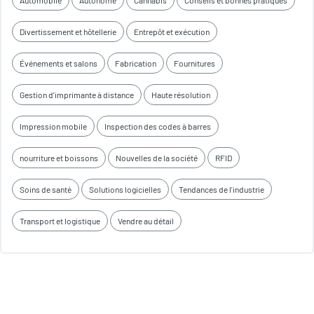
Automobile
Autonome
Cannabis
Conseils et bonnes pratiques
Divertissement et hôtellerie
Entrepôt et exécution
Événements et salons
Fabrication
Fournitures
Gestion d'imprimante à distance
Haute résolution
Impression mobile
Inspection des codes à barres
nourriture et boissons
Nouvelles de la société
RFID
Soins de santé
Solutions logicielles
Tendances de l'industrie
Transport et logistique
Vendre au détail