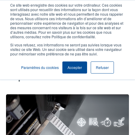
Aller
Ce site web enregistre des cookies sur votre ordinateur. Ces cookies
au
sont utilisés pour recueillir des informations sur la façon dont vous
contenu
interagissez avec notre site web et nous permettent de nous rappeler
User
User
de vous. Nous utilisons ces informations afin d’améliorer et de
principal
personnaliser votre expérience de navigation et pour des analyses et
account
Anonym
Sélection Produits
Contact Commercial
des mesures concernant nos visiteurs à la fois sur ce site web et sur
Header
d’autres médias. Pour en savoir plus sur les cookies que nous
menu
utilisons, consultez notre Politique de confidentialité.
Si vous refusez, vos informations ne seront pas suivies lorsque vous
visitez ce site Web. Un seul cookie sera utilisé dans votre navigateur
Pourquoi mettre votre système
pour mémoriser votre préférence de ne pas être suivi.
d’impression et d’application à
Paramètres du cookies
Accepter
Refuser
niveau afin d’automatiser les
étiquettes ?