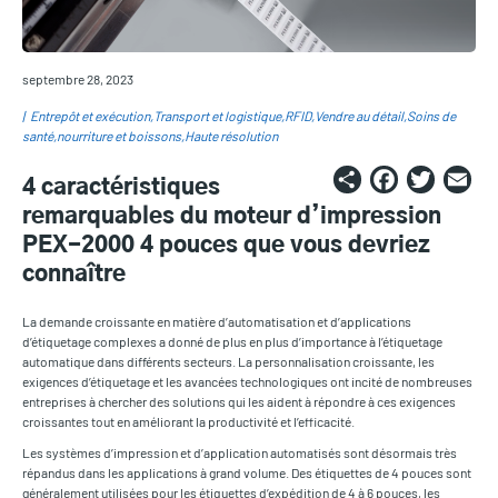
septembre 28, 2023
Entrepôt et exécution
Transport et logistique
RFID
Vendre au détail
Soins de
santé
nourriture et boissons
Haute résolution
Share
Faceb
Twi
E
4 caractéristiques
remarquables du moteur d’impression
PEX-2000 4 pouces que vous devriez
connaître
La demande croissante en matière d’automatisation et d’applications
d’étiquetage complexes a donné de plus en plus d’importance à l’étiquetage
automatique dans différents secteurs. La personnalisation croissante, les
exigences d’étiquetage et les avancées technologiques ont incité de nombreuses
entreprises à chercher des solutions qui les aident à répondre à ces exigences
croissantes tout en améliorant la productivité et l’efficacité.
Les systèmes d’impression et d’application automatisés sont désormais très
répandus dans les applications à grand volume. Des étiquettes de 4 pouces sont
généralement utilisées pour les étiquettes d’expédition de 4 à 6 pouces, les