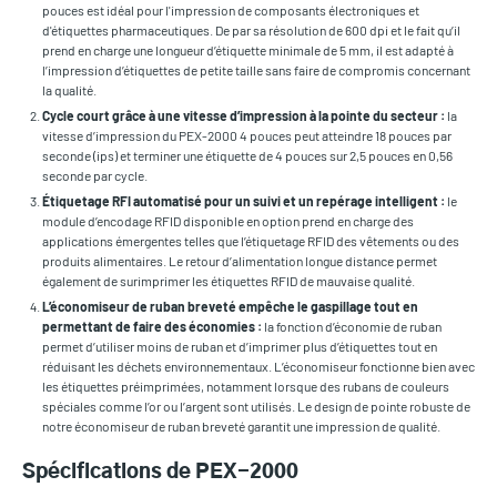
pouces est idéal pour l'impression de composants électroniques et
d'étiquettes pharmaceutiques. De par sa résolution de 600 dpi et le fait qu’il
prend en charge une longueur d’étiquette minimale de 5 mm, il est adapté à
l’impression d’étiquettes de petite taille sans faire de compromis concernant
la qualité.
Cycle court grâce à une vitesse d’impression à la pointe du secteur :
la
vitesse d’impression du PEX-2000 4 pouces peut atteindre 18 pouces par
seconde (ips) et terminer une étiquette de 4 pouces sur 2,5 pouces en 0,56
seconde par cycle.
Étiquetage RFI automatisé pour un suivi et un repérage intelligent :
le
module d’encodage RFID disponible en option prend en charge des
applications émergentes telles que l’étiquetage RFID des vêtements ou des
produits alimentaires. Le retour d’alimentation longue distance permet
également de surimprimer les étiquettes RFID de mauvaise qualité.
L’économiseur de ruban breveté empêche le gaspillage tout en
permettant de faire des économies :
la fonction d’économie de ruban
permet d’utiliser moins de ruban et d’imprimer plus d’étiquettes tout en
réduisant les déchets environnementaux. L’économiseur fonctionne bien avec
les étiquettes préimprimées, notamment lorsque des rubans de couleurs
spéciales comme l’or ou l’argent sont utilisés. Le design de pointe robuste de
notre économiseur de ruban breveté garantit une impression de qualité.
Spécifications de PEX-2000