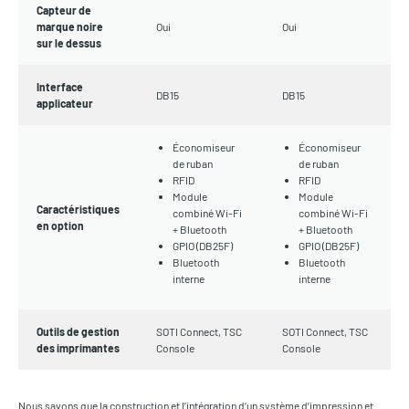
Capteur de
marque noire
Oui
Oui
sur le dessus
Interface
DB15
DB15
applicateur
Économiseur
Économiseur
de ruban
de ruban
RFID
RFID
Module
Module
Caractéristiques
combiné Wi-Fi
combiné Wi-Fi
en option
+ Bluetooth
+ Bluetooth
GPIO (DB25F)
GPIO (DB25F)
Bluetooth
Bluetooth
interne
interne
Outils de gestion
SOTI Connect, TSC
SOTI Connect, TSC
des imprimantes
Console
Console
Nous savons que la construction et l’intégration d’un système d’impression et