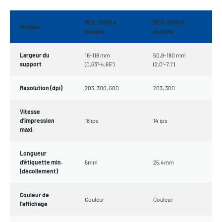
PEX-2000 4
PEX-2000 6
Modèle
pouces
pouces
Largeur du
16-118 mm
50,8-180 mm
support
(0,63"-4,65")
(2,0"-7,1")
Resolution (dpi)
203, 300, 600
203, 300
Vitesse
d’impression
18 ips
14 ips
maxi.
Longueur
d’étiquette min.
5mm
25,4mm
(décollement)
Couleur de
Couleur
Couleur
l’affichage