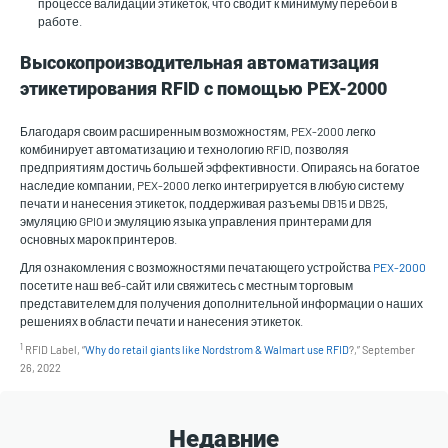
процессе валидации этикеток, что сводит к минимуму перебои в
работе.
Высокопроизводительная автоматизация
этикетирования RFID с помощью PEX-2000
Благодаря своим расширенным возможностям, PEX-2000 легко
комбинирует автоматизацию и технологию RFID, позволяя
предприятиям достичь большей эффективности. Опираясь на богатое
наследие компании, PEX-2000 легко интегрируется в любую систему
печати и нанесения этикеток, поддерживая разъемы DB15 и DB25,
эмуляцию GPIO и эмуляцию языка управления принтерами для
основных марок принтеров.
Для ознакомления с возможностями печатающего устройства
PEX-2000
посетите наш веб-сайт или свяжитесь с местным торговым
представителем для получения дополнительной информации о наших
решениях в области печати и нанесения этикеток.
1
RFID Label, “
Why do retail giants like Nordstrom & Walmart use RFID
?,” September
26, 2022
Недавние