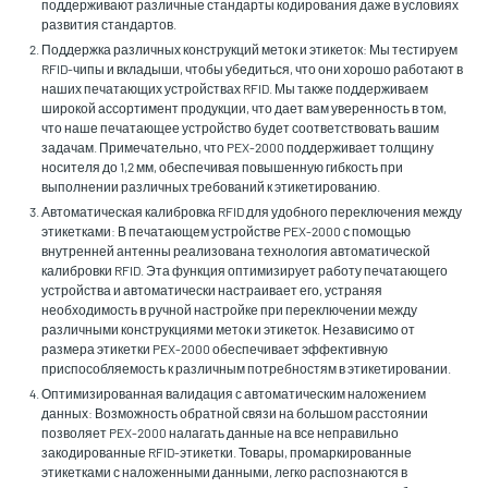
поддерживают различные стандарты кодирования даже в условиях
развития стандартов.
Поддержка различных конструкций меток и этикеток: Мы тестируем
RFID-чипы и вкладыши, чтобы убедиться, что они хорошо работают в
наших печатающих устройствах RFID. Мы также поддерживаем
широкой ассортимент продукции, что дает вам уверенность в том,
что наше печатающее устройство будет соответствовать вашим
задачам. Примечательно, что PEX-2000 поддерживает толщину
носителя до 1,2 мм, обеспечивая повышенную гибкость при
выполнении различных требований к этикетированию.
Автоматическая калибровка RFID для удобного переключения между
этикетками: В печатающем устройстве PEX-2000 с помощью
внутренней антенны реализована технология автоматической
калибровки RFID. Эта функция оптимизирует работу печатающего
устройства и автоматически настраивает его, устраняя
необходимость в ручной настройке при переключении между
различными конструкциями меток и этикеток. Независимо от
размера этикетки PEX-2000 обеспечивает эффективную
приспособляемость к различным потребностям в этикетировании.
Оптимизированная валидация с автоматическим наложением
данных: Возможность обратной связи на большом расстоянии
позволяет PEX-2000 налагать данные на все неправильно
закодированные RFID-этикетки. Товары, промаркированные
этикетками с наложенными данными, легко распознаются в