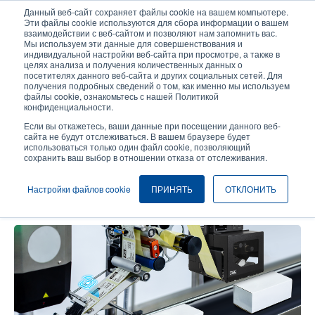
Перейти
Данный веб-сайт сохраняет файлы cookie на вашем компьютере.
к
Эти файлы cookie используются для сбора информации о вашем
основному
взаимодействии с веб-сайтом и позволяют нам запомнить вас.
User
User
Мы используем эти данные для совершенствования и
содержанию
индивидуальной настройки веб-сайта при просмотре, а также в
account
Anonymo
Селектор изделий
целях анализа и получения количественных данных о
Header
menu
посетителях данного веб-сайта и других социальных сетей. Для
получения подробных сведений о том, как именно мы используем
Связаться с отделом продаж
файлы cookie, ознакомьтесь с нашей Политикой
конфиденциальности.
Если вы откажетесь, ваши данные при посещении данного веб-
сайта не будут отслеживаться. В вашем браузере будет
Необходимо автоматизировать
использоваться только один файл cookie, позволяющий
сохранить ваш выбор в отношении отказа от отслеживания.
процесс маркировки RFID-
метками?
Настройки файлов cookie
ПРИНЯТЬ
ОТКЛОНИТЬ