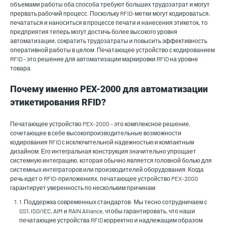
объемами работы оба способа требуют больших трудозатрат и могут
прервать рабочий процесс. Поскольку RFID-метки могут кодироваться,
печататься и наноситься в процессе печати и нанесения этикеток, то
предприятия теперь могут достичь более высокого уровня
автоматизации, сократить трудозатраты и повысить эффективность
оперативной работы в целом. Печатающее устройство с кодированием
RFID – это решение для автоматизации маркировки RFID на уровне
товара.
Почему именно PEX-2000 для автоматизации
этикетирования RFID?
Печатающее устройство PEX-2000 – это комплексное решение,
сочетающее в себе высокопроизводительные возможности
кодирования RFID с исключительной надежностью и компактным
дизайном. Его интегральная конструкция значительно упрощает
системную интеграцию, которая обычно является головной болью для
системных интеграторов или производителей оборудования. Когда
речь идет о RFID-приложениях, печатающее устройство PEX-2000
гарантирует уверенность по нескольким причинам:
1. Поддержка современных стандартов: Мы тесно сотрудничаем с
GS1, ISO/IEC, AIM и RAIN Alliance, чтобы гарантировать, что наши
печатающие устройства RFID корректно и надлежащим образом