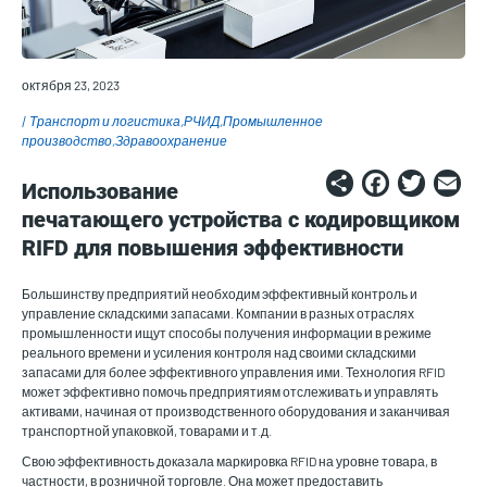
октября 23, 2023
Транспорт и логистика
РЧИД
Промышленное
производство
Здравоохранение
Share
Faceb
Twi
E
Использование
печатающего устройства с кодировщиком
RIFD для повышения эффективности
Большинству предприятий необходим эффективный контроль и
управление складскими запасами. Компании в разных отраслях
промышленности ищут способы получения информации в режиме
реального времени и усиления контроля над своими складскими
запасами для более эффективного управления ими. Технология RFID
может эффективно помочь предприятиям отслеживать и управлять
активами, начиная от производственного оборудования и заканчивая
транспортной упаковкой, товарами и т.д.
Свою эффективность доказала маркировка RFID на уровне товара, в
частности, в розничной торговле. Она может предоставить