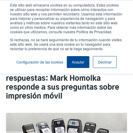
Pasar
Este sitio web almacena cookies en su computadora. Estas cookies
al
se utilizan para recopilar información sobre cómo interactúa con
contenido
nuestro sitio web y nos permiten recordarlo. Usamos esta información
User
User
para mejorar y personalizar su experiencia de navegación y para
principal
análisis y métricas sobre nuestros visitantes tanto en este sitio web
account
Anonym
Selector de productos
como en otros medios. Para obtener más información sobre las
Header
cookies que utilizamos, consulte nuestra Política de Privacidad.
menu
Comuníquese con Ventas
Si rechazas, no se hará seguimiento de tu información cuando visites
este sitio web. Se usará una sola cookie en tu navegador para
recordar tu preferencia de que no se te haga seguimiento.
Pregúntenos cualquier cosa
Configuración de las cookies
Aceptar
Declinar
Resumen de preguntas y
respuestas: Mark Homolka
responde a sus preguntas sobre
impresión móvil