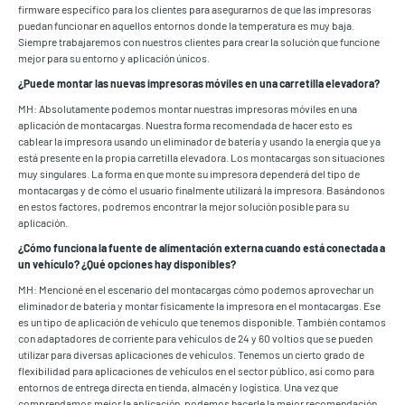
firmware específico para los clientes para asegurarnos de que las impresoras
puedan funcionar en aquellos entornos donde la temperatura es muy baja.
Siempre trabajaremos con nuestros clientes para crear la solución que funcione
mejor para su entorno y aplicación únicos.
¿Puede montar las nuevas impresoras móviles en una carretilla elevadora?
MH: Absolutamente podemos montar nuestras impresoras móviles en una
aplicación de montacargas. Nuestra forma recomendada de hacer esto es
cablear la impresora usando un eliminador de batería y usando la energía que ya
está presente en la propia carretilla elevadora. Los montacargas son situaciones
muy singulares. La forma en que monte su impresora dependerá del tipo de
montacargas y de cómo el usuario finalmente utilizará la impresora. Basándonos
en estos factores, podremos encontrar la mejor solución posible para su
aplicación.
¿Cómo funciona la fuente de alimentación externa cuando está conectada a
un vehículo? ¿Qué opciones hay disponibles?
MH: Mencioné en el escenario del montacargas cómo podemos aprovechar un
eliminador de batería y montar físicamente la impresora en el montacargas. Ese
es un tipo de aplicación de vehículo que tenemos disponible. También contamos
con adaptadores de corriente para vehículos de 24 y 60 voltios que se pueden
utilizar para diversas aplicaciones de vehículos. Tenemos un cierto grado de
flexibilidad para aplicaciones de vehículos en el sector público, así como para
entornos de entrega directa en tienda, almacén y logística. Una vez que
comprendamos mejor la aplicación, podemos hacerle la mejor recomendación.