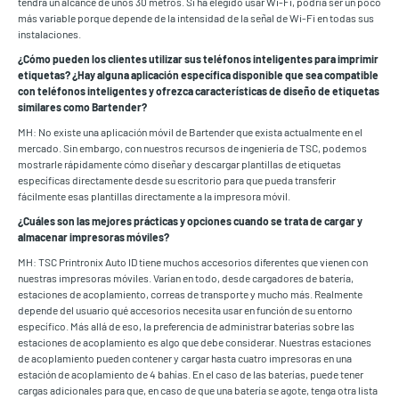
tendrá un alcance de unos 30 metros. Si ha elegido usar Wi-Fi, podría ser un poco
más variable porque depende de la intensidad de la señal de Wi-Fi en todas sus
instalaciones.
¿Cómo pueden los clientes utilizar sus teléfonos inteligentes para imprimir
etiquetas? ¿Hay alguna aplicación específica disponible que sea compatible
con teléfonos inteligentes y ofrezca características de diseño de etiquetas
similares como Bartender?
MH: No existe una aplicación móvil de Bartender que exista actualmente en el
mercado. Sin embargo, con nuestros recursos de ingeniería de TSC, podemos
mostrarle rápidamente cómo diseñar y descargar plantillas de etiquetas
específicas directamente desde su escritorio para que pueda transferir
fácilmente esas plantillas directamente a la impresora móvil.
¿Cuáles son las mejores prácticas y opciones cuando se trata de cargar y
almacenar impresoras móviles?
MH: TSC Printronix Auto ID tiene muchos accesorios diferentes que vienen con
nuestras impresoras móviles. Varían en todo, desde cargadores de batería,
estaciones de acoplamiento, correas de transporte y mucho más. Realmente
depende del usuario qué accesorios necesita usar en función de su entorno
específico. Más allá de eso, la preferencia de administrar baterías sobre las
estaciones de acoplamiento es algo que debe considerar. Nuestras estaciones
de acoplamiento pueden contener y cargar hasta cuatro impresoras en una
estación de acoplamiento de 4 bahías. En el caso de las baterías, puede tener
cargas adicionales para que, en caso de que una batería se agote, tenga otra lista