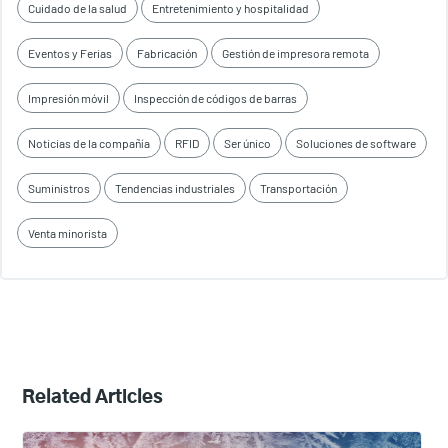
Cuidado de la salud
Entretenimiento y hospitalidad
Eventos y Ferias
Fabricación
Gestión de impresora remota
Impresión móvil
Inspección de códigos de barras
Noticias de la compañía
RFID
Ser único
Soluciones de software
Suministros
Tendencias industriales
Transportación
Venta minorista
Related Articles