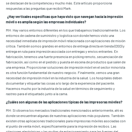
se destacan de la competencia y mucho más. Este artículo proporciona
respuestas a las preguntas que recibió Mark.
¿Hay verticales específicas que haya visto que navegan hacia la impresión
móvil o es amplia según las empresas individuales?
MH: Hay varios entornos diferentes en los que trabajamos tradicionalmente. Los
entornos de cadena de suministro y logística son donde hemos visto una
necesidad inmediata de impresión móvil relacionada con aplicaciones de misión
crítica. También somos grandes en entornos de entrega directa en tienda (DSD) y
entrega en ruta para impresión asociada con entregas y envíos entrantes. En
fabricación, tenemos una fuerte presencia en picking remoto, secuenciación de
fabricación, así como en el pedido y puesta en escena de productos que salen de
una empresa. Proporcionar soluciones de impresión móvil en el sector minorista
es otra función fundamental de nuestro negocio. Finalmente, vemos una gran
necesidad de impresión móvil en la industria de la salud. Los hospitales deben
documentar y etiquetar las cosas a lo largo de la experiencia del paciente.
Hacemos mucho por la industria de la salud en términos de seguimiento y
rastreo para el etiquetado junto a la cama.
¿Cuáles son algunas de las aplicaciones típicas de las impresoras móviles?
MH: Si observa los mercados tradicionales mencionados anteriormente, ahí es
donde se encuentran algunas de nuestras aplicaciones más populares. También
existen otras aplicaciones tradicionales para impresoras móviles asociadas con
el punto de venta móvil, específicamente para la impresión de recibos. Las
citaciones electrónicas y las multas de estacionamiento para las fuerzas del