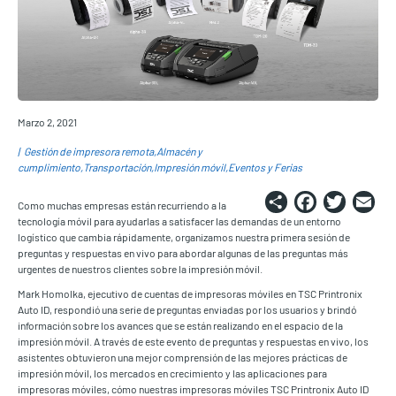
Marzo 2, 2021
Gestión de impresora remota
Almacén y
cumplimiento
Transportación
Impresión móvil
Eventos y Ferias
Share
Faceb
Twi
E
Como muchas empresas están recurriendo a la
tecnología móvil para ayudarlas a satisfacer las demandas de un entorno
logístico que cambia rápidamente, organizamos nuestra primera sesión de
preguntas y respuestas en vivo para abordar algunas de las preguntas más
urgentes de nuestros clientes sobre la impresión móvil.
Mark Homolka, ejecutivo de cuentas de impresoras móviles en TSC Printronix
Auto ID, respondió una serie de preguntas enviadas por los usuarios y brindó
información sobre los avances que se están realizando en el espacio de la
impresión móvil. A través de este evento de preguntas y respuestas en vivo, los
asistentes obtuvieron una mejor comprensión de las mejores prácticas de
impresión móvil, los mercados en crecimiento y las aplicaciones para
impresoras móviles, cómo nuestras impresoras móviles TSC Printronix Auto ID