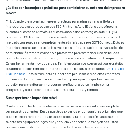
¿Cuáles son las mejores prácticas para administrar su entorno de impresora
móvil?
MH: Cuando pienso en las mejores prácticas para administrar una flota de
impresoras, una de las cosas que TSC Printronix Auto ID tiene para ofrecer a
nuestros clientes es a través de nuestra asociación estratégica con SOTI y la
plataforma SOTI Connect. Tenemos una de las primeras impresoras móviles del
mercado que puede ser completamente administrada por SOTI Connect. Esto es
importante para nuestros clientes, ya que les brinda capacidades avanzadas de
administración remota en una sola plataforma para ver toda su red de IoT con
respecto al estado de la impresora, configuración y actualización de impresoras.
Es una herramienta muy poderosa. También contamos con un software gratuito
de administración remota de impresoras para nuestras impresoras
TSC llamado
TSC Console
. Esta herramienta es ideal para pequeñas o medianas empresas
con menos dispositivos para administrar o para aquellos que buscan una
solución para monitorear impresoras, configurar ajustes, implementar
programas y solucionar problemas de manera rápida y remota.
Sus expertos en impresión móvil
Contamos con las herramientas necesarias para crear una solución completa
para nuestros clientes. Desde nuestros expertos en consumibles originales que
pueden encontrar los materiales adecuados para su aplicación hasta nuestros
talentosos equipos de ingeniería y servicio y soporte que trabajan con usted
para asegurarse de que la impresora se adapte a su entorno; estamos