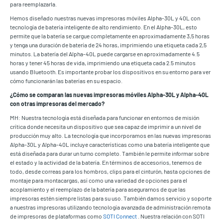
para reemplazarla.
Hemos diseñado nuestras nuevas impresoras móviles Alpha-30L y 40L con
tecnología de batería inteligente de alto rendimiento. En el Alpha-30L, esto
permite que la batería se cargue completamente en aproximadamente 3,5 horas
y tenga una duración de batería de 24 horas, imprimiendo una etiqueta cada 2,5
minutos. La batería del Alpha-40L puede cargarse en aproximadamente 4.5
horas y tener 45 horas de vida, imprimiendo una etiqueta cada 2.5 minutos
usando Bluetooth. Es importante probar los dispositivos en su entorno para ver
cómo funcionarán las baterías en su espacio.
¿Cómo se comparan las nuevas impresoras móviles Alpha-30L y Alpha-40L
con otras impresoras del mercado?
MH: Nuestra tecnología está diseñada para funcionar en entornos de misión
crítica donde necesita un dispositivo que sea capaz de imprimir a un nivel de
producción muy alto. La tecnología que incorporamos en las nuevas impresoras
Alpha-30L y Alpha-40L incluye características como una batería inteligente que
está diseñada para durar un turno completo. También le permite informar sobre
el estado y la actividad de la batería. En términos de accesorios, tenemos de
todo, desde correas para los hombros, clips para el cinturón, hasta opciones de
montaje para montacargas, así como una variedad de opciones para el
acoplamiento y el reemplazo de la batería para asegurarnos de que las
impresoras estén siempre listas para su uso. También damos servicio y soporte
a nuestras impresoras utilizando tecnología avanzada de administración remota
de impresoras de plataformas como
SOTI Connect
. Nuestra relación con SOTI