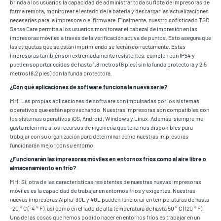
brinda a los usuarios la capacidad de administrar toda su flota de impresoras de
forma remota, monitorear el estado de la batería y descargar las actualizaciones
necesarias para la impresora o el firmware. Finalmente, nuestro sofisticado TSC
Sense Care permite a los usuarios monitorear el cabezal de impresión en las
impresoras móviles a través de la verificación activa de puntos. Esto asegura que
las etiquetas que se están imprimiendo se leerán correctamente. Estas
impresoras también son extremadamente resistentes, cumplen con IP54 y
pueden soportar caídas de hasta 1,8 metros (6 pies) sin la funda protectora y 2,5
metros (8,2 pies) con la funda protectora.
¿Con qué aplicaciones de software funciona la nueva serie?
MH: Las propias aplicaciones de software son impulsadas por los sistemas
operativos que están aprovechando. Nuestras impresoras son compatibles con
los sistemas operativos iOS, Android, Windows y Linux. Además, siempre me
gusta referirme a los recursos de ingeniería que tenemos disponibles para
trabajar con su organización para determinar cómo nuestras impresoras
funcionarán mejor con su entorno.
¿Funcionarán las impresoras móviles en entornos fríos como al aire libre o
almacenamiento en frío?
MH: Sí, otra de las características resistentes de nuestras nuevas impresoras
móviles es la capacidad de trabajar en entornos fríos y exigentes. Nuestras
nuevas impresoras Alpha-30L y 40L pueden funcionar en temperaturas de hasta
-20 ° C (-4 ° F), así como en el lado de alta temperatura de hasta 50 ° C (120 ° F).
Una de las cosas que hemos podido hacer en entornos fríos es trabajar en un