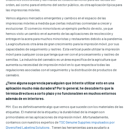
orden, así como para el entorno del sector público, es otra aplicación típica para
las impresoras móviles.
Vemos algunos mercados emergentes y cambios en el espacio de las
impresoras móviles a medida que ciertas industrias comienzan a crecer y
evolucionar. El comercio minorista es un ejemplo perfecto de esto, ya que
hemos visto un cambio en el aumento de las aplicaciones de recolección y
entrega en la acera para muchos minoristas y restaurantes debido a la pandemia.
La agricultura es otra área de gran crecimiento para la impresión móvil, por sus
capacidades de seguimiento y rastreo. Esta vertical puede utilizar la impresión
móvil para cualquier cosa que tenga que ver con el procesamiento y rastreo de
semillas. La industria del cannabis es un área específica de la agricultura que
aumenta su necesidad de impresión móvil en lo que respecta a todas las
regulaciones asociadas con el seguimiento y la distribución de productos de
cannabis.
¿Tiene alguna sugerencia para alguien que intente utilizar esto en una
aplicación mucho más duradera? Por lo general, he descubierto que la
térmica directa es a corto plazo y no funciona bien en muchos entornos
además de en interiores.
MH: Eso es definitivamente algo que vemos que sucede con los materiales de las
etiquetas. El material de la etiqueta y la durabilidad de la imagen son
primordiales en las aplicaciones de impresión móvil. Afortunadamente,
contamos con nuestros expertos de
TSC Genuine Supplies impulsados por
Diversified Labeling Solutions
. Tienen las herramientas para ayudarlo a