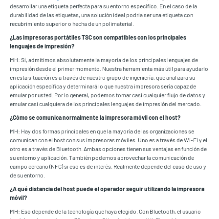
desarrollar una etiqueta perfecta para su entorno específico. En el caso de la
durabilidad de las etiquetas, una solución ideal podría ser una etiqueta con
recubrimiento superior o hecha de un polimaterial.
¿Las impresoras portátiles TSC son compatibles con los principales
lenguajes de impresión?
MH: Sí, admitimos absolutamente la mayoría de los principales lenguajes de
impresión desde el primer momento. Nuestra herramienta más útil para ayudarlo
en esta situación es a través de nuestro grupo de ingeniería, que analizará su
aplicación específica y determinará lo que nuestra impresora sería capaz de
emular por usted. Por lo general, podemos tomar casi cualquier flujo de datos y
emular casi cualquiera de los principales lenguajes de impresión del mercado.
¿Cómo se comunica normalmente la impresora móvil con el host?
MH: Hay dos formas principales en que la mayoría de las organizaciones se
comunican con el host con sus impresoras móviles. Uno es a través de Wi-Fi y el
otro es a través de Bluetooth. Ambas opciones tienen sus ventajas en función de
su entorno y aplicación. También podemos aprovechar la comunicación de
campo cercano (NFC) si eso es de interés. Realmente depende del caso de uso y
de su entorno.
¿A qué distancia del host puede el operador seguir utilizando la impresora
móvil?
MH: Eso depende de la tecnología que haya elegido. Con Bluetooth, el usuario