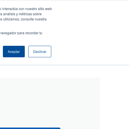
 interactúa con nuestro sitio web
ar sesión / Registrarse
Europe, Middle East & Africa [Español]
ser
a análisis y métricas sobre
e utilizamos, consulte nuestra
nonymous
Selector de productos
Comuníquese con Ventas
 navegador para recordar tu
Header
Aceptar
Declinar