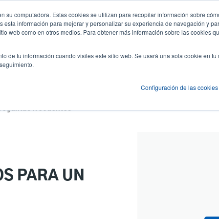
n su computadora. Estas cookies se utilizan para recopilar información sobre cómo
Noticias y Eventos
Empresa
Inici
User
U
 esta información para mejorar y personalizar su experiencia de navegación y par
 sitio web como en otros medios. Para obtener más información sobre las cookies qu
account
A
es
Servicio
Soporte y descargas
Socios
to de tu información cuando visites este sitio web. Se usará una sola cookie en tu
menu
 seguimiento.
Configuración de las cookies
reguntas frecuentes
S PARA UN