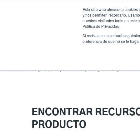
Pasar
Este sitio web almacena cookies e
al
y nos permiten recordarlo. Usamos
contenido
nuestros visitantes tanto en este
Política de Privacidad.
principal
Productos
Solucion
Si rechazas, no se hará seguimien
preferencia de que no se te haga
Página principal
Soporte y descargas
P
ENCONTRAR RECURSO
PRODUCTO