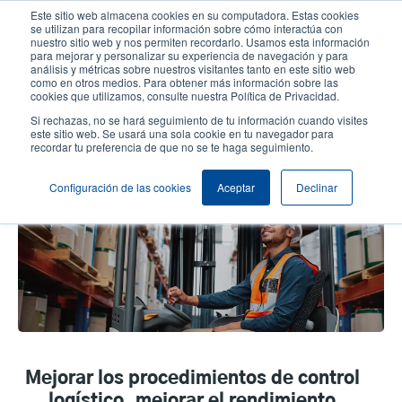
Pasar
Este sitio web almacena cookies en su computadora. Estas cookies
al
se utilizan para recopilar información sobre cómo interactúa con
contenido
nuestro sitio web y nos permiten recordarlo. Usamos esta información
User
User
para mejorar y personalizar su experiencia de navegación y para
principal
análisis y métricas sobre nuestros visitantes tanto en este sitio web
account
Anonym
Selector de productos
como en otros medios. Para obtener más información sobre las
Header
cookies que utilizamos, consulte nuestra Política de Privacidad.
menu
Comuníquese con Ventas
Si rechazas, no se hará seguimiento de tu información cuando visites
este sitio web. Se usará una sola cookie en tu navegador para
recordar tu preferencia de que no se te haga seguimiento.
Almacén y cumplimiento
Configuración de las cookies
Aceptar
Declinar
Mejorar los procedimientos de control
logístico, mejorar el rendimiento