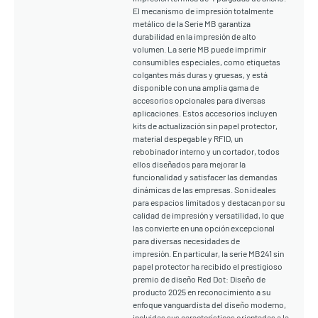
El mecanismo de impresión totalmente
metálico de la Serie MB garantiza
durabilidad en la impresión de alto
volumen. La serie MB puede imprimir
consumibles especiales, como etiquetas
colgantes más duras y gruesas, y está
disponible con una amplia gama de
accesorios opcionales para diversas
aplicaciones. Estos accesorios incluyen
kits de actualización sin papel protector,
material despegable y RFID, un
rebobinador interno y un cortador, todos
ellos diseñados para mejorar la
funcionalidad y satisfacer las demandas
dinámicas de las empresas. Son ideales
para espacios limitados y destacan por su
calidad de impresión y versatilidad, lo que
las convierte en una opción excepcional
para diversas necesidades de
impresión. En particular, la serie MB241 sin
papel protector ha recibido el prestigioso
premio de diseño Red Dot: Diseño de
producto 2025 en reconocimiento a su
enfoque vanguardista del diseño moderno,
incluidas sus características orientadas a la