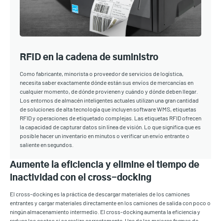
RFID en la cadena de suministro
Como fabricante, minorista o proveedor de servicios de logística,
necesita saber exactamente dónde están sus envíos de mercancías en
cualquier momento, de dónde provienen y cuándo y dónde deben llegar.
Los entornos de almacén inteligentes actuales utilizan una gran cantidad
de soluciones de alta tecnología que incluyen software WMS, etiquetas
RFID y operaciones de etiquetado complejas. Las etiquetas RFID ofrecen
la capacidad de capturar datos sin línea de visión. Lo que significa que es
posible hacer un inventario en minutos o verificar un envío entrante o
saliente en segundos.
Aumente la eficiencia y elimine el tiempo de
inactividad con el cross-docking
El cross-docking es la práctica de descargar materiales de los camiones
entrantes y cargar materiales directamente en los camiones de salida con poco o
ningún almacenamiento intermedio. El cross-docking aumenta la eficiencia y
reduce los costos si se realiza correctamente. Una de las mejores formas de