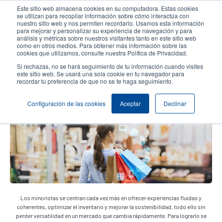
Pasar
Este sitio web almacena cookies en su computadora. Estas cookies
al
se utilizan para recopilar información sobre cómo interactúa con
contenido
nuestro sitio web y nos permiten recordarlo. Usamos esta información
User
User
para mejorar y personalizar su experiencia de navegación y para
principal
análisis y métricas sobre nuestros visitantes tanto en este sitio web
account
Anonym
Selector de productos
como en otros medios. Para obtener más información sobre las
Header
cookies que utilizamos, consulte nuestra Política de Privacidad.
menu
Comuníquese con Ventas
Si rechazas, no se hará seguimiento de tu información cuando visites
este sitio web. Se usará una sola cookie en tu navegador para
recordar tu preferencia de que no se te haga seguimiento.
Unified Commerce
Configuración de las cookies
Aceptar
Declinar
Los minoristas se centran cada vez más en ofrecer experiencias fluidas y
coherentes, optimizar el inventario y mejorar la sostenibilidad, todo ello sin
perder versatilidad en un mercado que cambia rápidamente. Para lograrlo se