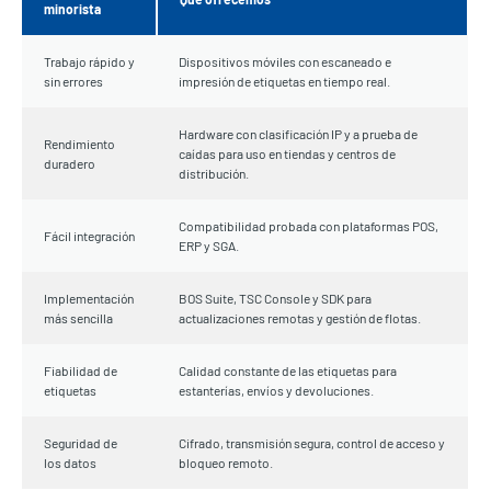
minorista
Trabajo rápido y
Dispositivos móviles con escaneado e
sin errores
impresión de etiquetas en tiempo real.
Hardware con clasificación IP y a prueba de
Rendimiento
caídas para uso en tiendas y centros de
duradero
distribución.
Compatibilidad probada con plataformas POS,
Fácil integración
ERP y SGA.
Implementación
BOS Suite, TSC Console y SDK para
más sencilla
actualizaciones remotas y gestión de flotas.
Fiabilidad de
Calidad constante de las etiquetas para
etiquetas
estanterías, envíos y devoluciones.
Seguridad de
Cifrado, transmisión segura, control de acceso y
los datos
bloqueo remoto.