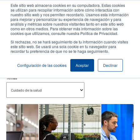
Pasar
Este sitio web almacena cookies en su computadora. Estas cookies
al
se utilizan para recopilar información sobre cómo interactúa con
contenido
nuestro sitio web y nos permiten recordarlo. Usamos esta información
User
User
para mejorar y personalizar su experiencia de navegación y para
principal
análisis y métricas sobre nuestros visitantes tanto en este sitio web
account
Anonym
Selector de productos
como en otros medios. Para obtener más información sobre las
Header
cookies que utilizamos, consulte nuestra Política de Privacidad.
menu
Comuníquese con Ventas
Si rechazas, no se hará seguimiento de tu información cuando visites
este sitio web. Se usará una sola cookie en tu navegador para
recordar tu preferencia de que no se te haga seguimiento.
Cuidado De La Salud
Configuración de las cookies
Aceptar
Declinar
Temas