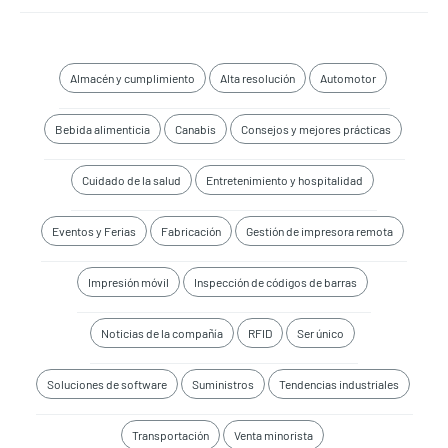
Almacén y cumplimiento
Alta resolución
Automotor
Bebida alimenticia
Canabis
Consejos y mejores prácticas
Cuidado de la salud
Entretenimiento y hospitalidad
Eventos y Ferias
Fabricación
Gestión de impresora remota
Impresión móvil
Inspección de códigos de barras
Noticias de la compañía
RFID
Ser único
Soluciones de software
Suministros
Tendencias industriales
Transportación
Venta minorista