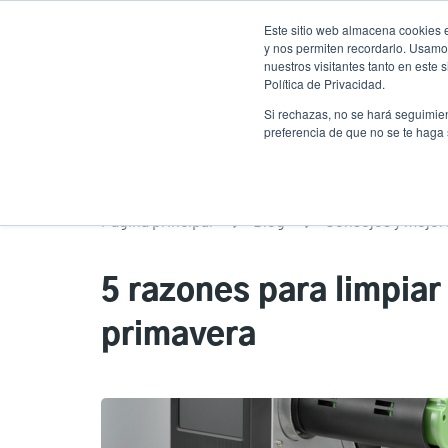
Pasar
Este sitio web almacena cookies e
al
y nos permiten recordarlo. Usamos
contenido
nuestros visitantes tanto en este
Política de Privacidad.
principal
Productos
Solucion
Si rechazas, no se hará seguimien
preferencia de que no se te haga
Página principal
Blog
Consejos y mejor
5 razones para limpiar
primavera