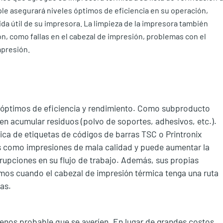
ple asegurará niveles óptimos de eficiencia en su operación,
vida útil de su impresora. La limpieza de la impresora también
n, como fallas en el cabezal de impresión, problemas con el
mpresión.
 óptimos de eficiencia y rendimiento. Como subproducto
len acumular residuos (polvo de soportes, adhesivos, etc.).
ica de etiquetas de códigos de barras TSC o Printronix
s como impresiones de mala calidad y puede aumentar la
errupciones en su flujo de trabajo. Además, sus propias
imos cuando el cabezal de impresión térmica tenga una ruta
as.
enos probable que se averíen. En lugar de grandes costos