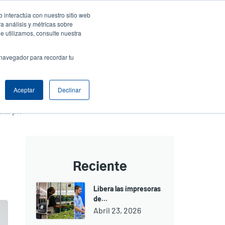
 interactúa con nuestro sitio web
ar sesión / Registrarse
Europe, Middle East & Africa [Español]
ser
a análisis y métricas sobre
e utilizamos, consulte nuestra
nonymous
Selector de productos
Comuníquese con Ventas
 navegador para recordar tu
Header
Aceptar
Declinar
5 razones para limpiar su impresora térmica esta primavera
Reciente
Libera las impresoras
de...
Abril 23, 2026