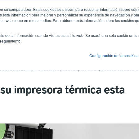
n su computadora. Estas cookies se utilizan para recopilar información sobre cómo
Noticias y Eventos
Empresa
Inici
User
U
 esta información para mejorar y personalizar su experiencia de navegación y par
 sitio web como en otros medios. Para obtener más información sobre las cookies qu
account
A
es
Servicio
Soporte y descargas
Socios
to de tu información cuando visites este sitio web. Se usará una sola cookie en tu
menu
 seguimiento.
Configuración de las cookies
es prácticas
 su impresora térmica esta