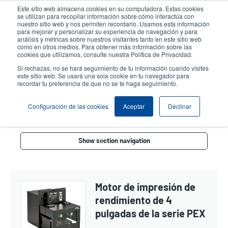
Pasar
Este sitio web almacena cookies en su computadora. Estas cookies
al
se utilizan para recopilar información sobre cómo interactúa con
contenido
nuestro sitio web y nos permiten recordarlo. Usamos esta información
User
User
para mejorar y personalizar su experiencia de navegación y para
principal
análisis y métricas sobre nuestros visitantes tanto en este sitio web
account
Anonym
Selector de productos
como en otros medios. Para obtener más información sobre las
Header
cookies que utilizamos, consulte nuestra Política de Privacidad.
menu
Comuníquese con Ventas
Si rechazas, no se hará seguimiento de tu información cuando visites
este sitio web. Se usará una sola cookie en tu navegador para
recordar tu preferencia de que no se te haga seguimiento.
Motor De Impresión Y Módulos
Configuración de las cookies
Aceptar
Declinar
Show section navigation
Motor de impresión de
rendimiento de 4
pulgadas de la serie PEX