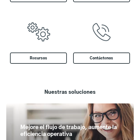
Recursos
Contáctenos
Nuestras soluciones
flujo de trabajo, aumente la
Controle los co
 operativa
rendimiento op