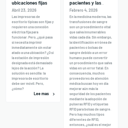
ubicaciones fijas
pacientes y las
etiquetas de las
Abril 23, 2026
Febrero 4, 2026
bolsas de sangre?
Las impresoras de
En la medicina moderna, las
¿UHF o HF?
escritorio típicas son fijas y
transfusiones de sangre
requieren una conexión
son un procedimiento vital
eléctrica fija para
que salva innumerables
funcionar. Pero, ¿qué pasa
vidas cada día. Sin embargo,
si necesita imprimir
la identificación errónea de
inmediatamente sin estar
pacientes o bolsas de
atado a una ubicación? ¿O si
sangre debido a un error
la estación de impresión
humano puede convertir
designada está demasiado
un procedimiento que salva
lejos de la acción? La
vidas en un error fatal. En
solución es sencilla: la
consecuencia, muchos
impresora de escritorio
proveedores de atención
debe ser móvil. Pero,
médica buscan hoy en día
¿cómo?
mejorar aún más la
Lee mas
seguridad de los pacientes
mediante la adopción de
pulseras RFID y etiquetas
RFID para bolsas de sangre.
Pero hay muchos tipos
diferentes de RFID,
entonces, ¿cuál es el mejor