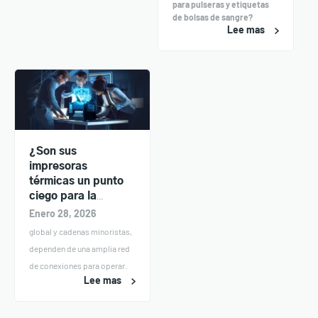
para pulseras y etiquetas
de bolsas de sangre?
Lee mas
¿Son sus
impresoras
térmicas un punto
ciego para la
ciberseguridad?
Enero 28, 2026
global y cadenas minoristas,
dependen de una amplia red
de conexiones para operar.
Lee mas