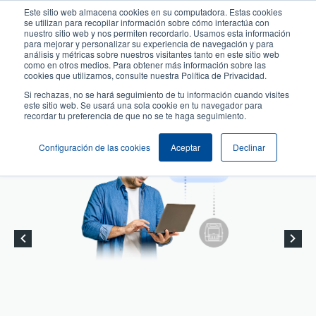
Pasar
Este sitio web almacena cookies en su computadora. Estas cookies
al
se utilizan para recopilar información sobre cómo interactúa con
User
User
contenido
nuestro sitio web y nos permiten recordarlo. Usamos esta información
account
Anonymous
para mejorar y personalizar su experiencia de navegación y para
principal
análisis y métricas sobre nuestros visitantes tanto en este sitio web
Header
menu
Selector de productos
como en otros medios. Para obtener más información sobre las
cookies que utilizamos, consulte nuestra Política de Privacidad.
Comuníquese con Ventas
Si rechazas, no se hará seguimiento de tu información cuando visites
este sitio web. Se usará una sola cookie en tu navegador para
recordar tu preferencia de que no se te haga seguimiento.
Configuración de las cookies
Aceptar
Declinar