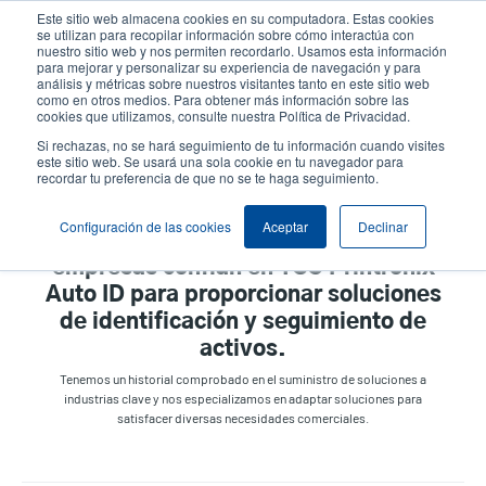
Pasar
Este sitio web almacena cookies en su computadora. Estas cookies
al
se utilizan para recopilar información sobre cómo interactúa con
contenido
nuestro sitio web y nos permiten recordarlo. Usamos esta información
User
User
para mejorar y personalizar su experiencia de navegación y para
principal
análisis y métricas sobre nuestros visitantes tanto en este sitio web
account
Anonym
Selector de productos
como en otros medios. Para obtener más información sobre las
Header
cookies que utilizamos, consulte nuestra Política de Privacidad.
menu
Comuníquese con Ventas
Si rechazas, no se hará seguimiento de tu información cuando visites
este sitio web. Se usará una sola cookie en tu navegador para
recordar tu preferencia de que no se te haga seguimiento.
Configuración de las cookies
Aceptar
Declinar
A nivel mundial, las principales
empresas confían en TSC Printronix
Auto ID para proporcionar soluciones
de identificación y seguimiento de
activos.
Tenemos un historial comprobado en el suministro de soluciones a
industrias clave y nos especializamos en adaptar soluciones para
satisfacer diversas necesidades comerciales.