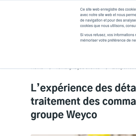
Aller
Ce site web enregistre des cookies
au
avec notre site web et nous perme
contenu
de navigation et pour des analyses
cookies que nous utilisons, consult
principal
Produits
Soluti
Si vous refusez, vos informations 
mémoriser votre préférence de ne 
Home
Témoignages clients
L’expérience des détai
traitement des comman
groupe Weyco