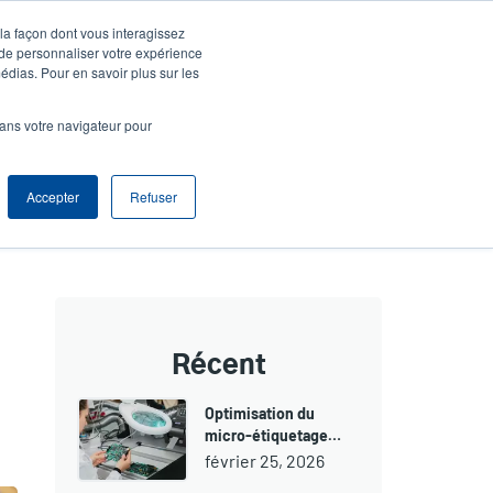
 la façon dont vous interagissez
entifier S'enregistrer
Europe, Middle East & Africa [Français]
ser
 de personnaliser votre expérience
édias. Pour en savoir plus sur les
nonymous
Sélection Produits
Contact Commercial
dans votre navigateur pour
Header
Accepter
Refuser
Récent
Optimisation du
micro-étiquetage…
février 25, 2026