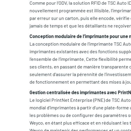
Comme pour l’ODV, la solution RFID de TSC Auto ID 
nouvellement programmée est illisible, l’imprimante
par erreur sur un carton, puis elle encode, vérifi
jamais de temps et que les détaillants ne reçoive
Conception modulaire de l’imprimante pour une m
La conception modulaire de l’imprimante TSC Auto
imprimantes existantes avec des fonctions supplé
l’ensemble de l’imprimante. Cette flexibilité per
ses clients, en passant de manière transparente d
seulement d’assurer la pérennité de l’investissem
de fonctionnement en permettant des mises à jour
Gestion centralisée des imprimantes avec PrintN
Le logiciel PrintNet Enterprise (PNE) de TSC Auto
mondial d’imprimantes à partir d’une plate-forme u
les problèmes ou de configurer des paramètres su
Weyco, en étant plus efficace et en réduisant les
Weyco de maintenir des performances et un contrô