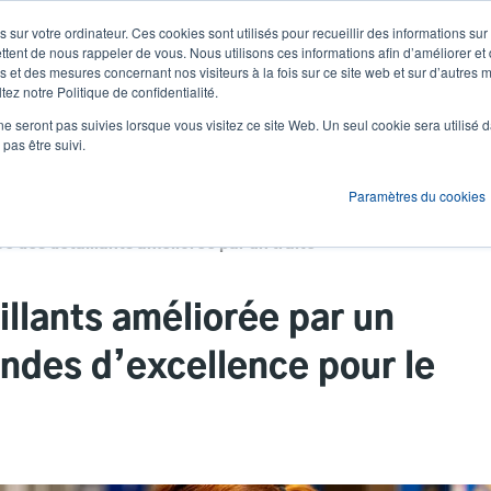
 sur votre ordinateur. Ces cookies sont utilisés pour recueillir des informations sur
Actualités et événements
Société
S'id
User
U
ttent de nous rappeler de vous. Nous utilisons ces informations afin d’améliorer et
 et des mesures concernant nos visiteurs à la fois sur ce site web et sur d’autres m
ez notre Politique de confidentialité.
account
A
ons
Services
Assistance et téléchargements
Partenaires
ne seront pas suivies lorsque vous visitez ce site Web. Un seul cookie sera utilisé 
menu
pas être suivi.
Paramètres du cookies
L’expérience des détaillants améliorée par un traitement des commandes d’excellence pour le groupe Weyco
llants améliorée par un
des d’excellence pour le