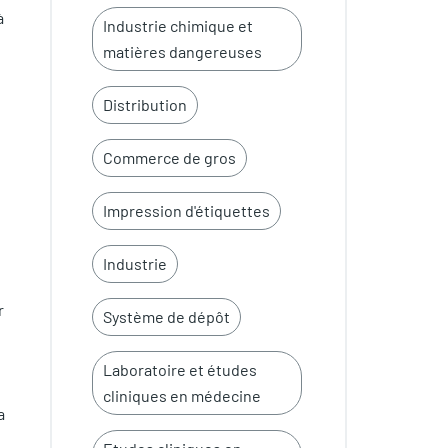
à
Industrie chimique et
matières dangereuses
Distribution
Commerce de gros
Impression d'étiquettes
Industrie
r
Système de dépôt
Laboratoire et études
cliniques en médecine
a