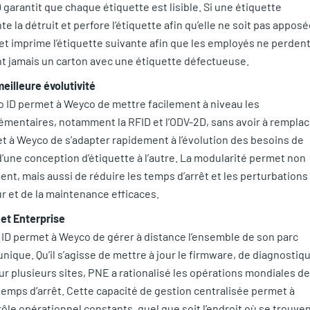
garantit que chaque étiquette est lisible. Si une étiquette
 la détruit et perfore l’étiquette afin qu’elle ne soit pas appos
e et imprime l’étiquette suivante afin que les employés ne perden
nt jamais un carton avec une étiquette défectueuse.
eilleure évolutivité
 ID permet à Weyco de mettre facilement à niveau les
mentaires, notamment la RFID et l’ODV-2D, sans avoir à remplac
met à Weyco de s’adapter rapidement à l’évolution des besoins de
’une conception d’étiquette à l’autre. La modularité permet non
ent, mais aussi de réduire les temps d’arrêt et les perturbations
 et de la maintenance efficaces.
et Enterprise
 ID permet à Weyco de gérer à distance l’ensemble de son parc
nique. Qu’il s’agisse de mettre à jour le firmware, de diagnostiq
r plusieurs sites, PNE a rationalisé les opérations mondiales de
 temps d’arrêt. Cette capacité de gestion centralisée permet à
le opérationnel constants, quel que soit l’endroit où se trouve