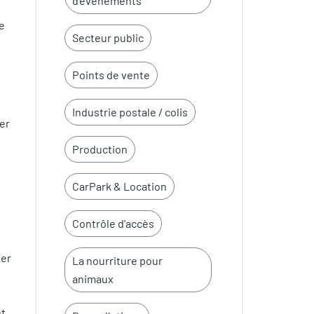
d'événements
ée
Secteur public
t
Points de vente
Industrie postale / colis
er
Production
CarPark & Location
Contrôle d'accès
uer
La nourriture pour
animaux
nt