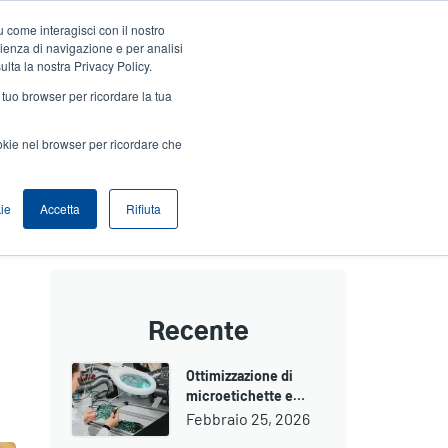
 come interagisci con il nostro
Accedi / Registrati
Europe, Middle East & Africa [Italian]
User
rienza di navigazione e per analisi
ulta la nostra Privacy Policy.
Anonymous
l tuo browser per ricordare la tua
Seleziona Prodotti
Contatto Vendite
Header
ookie nel browser per ricordare che
ie
Accetta
Rifiuta
Recente
Ottimizzazione di
microetichette e…
Febbraio 25, 2026