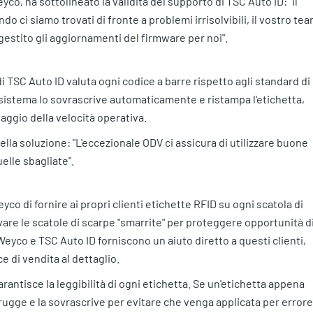
co, ha sottolineato la validità del supporto di TSC Auto ID: "Il
o ci siamo trovati di fronte a problemi irrisolvibili, il vostro te
 gestito gli aggiornamenti del firmware per noi".
di TSC Auto ID valuta ogni codice a barre rispetto agli standard di
il sistema lo sovrascrive automaticamente e ristampa l'etichetta,
aggio della velocità operativa.
lla soluzione: "L'eccezionale ODV ci assicura di utilizzare buone
elle sbagliate".
o di fornire ai propri clienti etichette RFID su ogni scatola di
ovare le scatole di scarpe "smarrite" per proteggere opportunità d
eyco e TSC Auto ID forniscono un aiuto diretto a questi clienti,
e di vendita al dettaglio.
rantisce la leggibilità di ogni etichetta. Se un'etichetta appena
rugge e la sovrascrive per evitare che venga applicata per errore