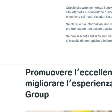
Salta
Questo sito web memorizza i cookie
al
sito internet e ci consentono di r
contenuto
e metriche sui nostri visitatori si
principale
Se rifiuti, le tue informazioni non
Prodotti
Solu
preferenza per non essere traccia
Se non si accetta l'utilizzo, non 
si è scelto di non registrare infor
Home
Storie di successo
Promuovere l'eccellenz
migliorare l'esperienz
Group