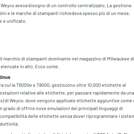
, Weyco aveva bisogno di un controllo centralizzato. La gestione
zini e le marche di stampanti richiedeva spesso più di un mese,
e e unificato.
o il marchio di stampanti dominante nel magazzino di Milwaukee d
elencate in alto. Ecco come.
tinue
tra cui la T6000e e T8000, gestiscono oltre 10.000 etichette al
stazioni relative alle etichette, per passare rapidamente da un
ces) di Weyco, dove vengono applicate etichette aggiuntive come g
In grado di offrire nove emulazioni dei principali linguaggi di
compatibilità delle etichette senza dover riprogrammare i sistem
duttività.