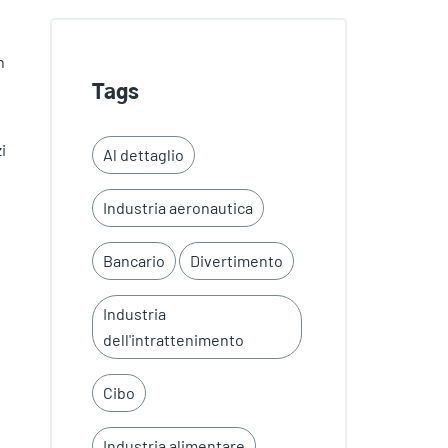
n
Tags
i
Al dettaglio
Industria aeronautica
Bancario
Divertimento
Industria
dell'intrattenimento
Cibo
Industria alimentare