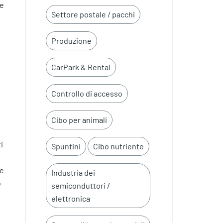
re
Settore postale / pacchi
Produzione
CarPark & Rental
Controllo di accesso
Cibo per animali
i
Spuntini
Cibo nutriente
 e
Industria dei
o
semiconduttori /
elettronica