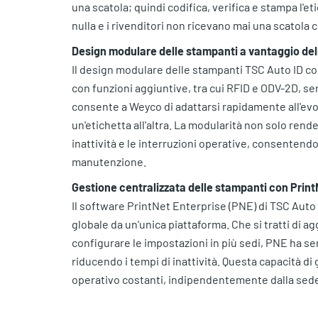
una scatola; quindi codifica, verifica e stampa l'e
nulla e i rivenditori non ricevano mai una scatola 
Design modulare delle stampanti a vantaggio dell
Il design modulare delle stampanti TSC Auto ID c
con funzioni aggiuntive, tra cui RFID e ODV-2D, se
consente a Weyco di adattarsi rapidamente all'evo
un'etichetta all'altra. La modularità non solo rend
inattività e le interruzioni operative, consentend
manutenzione.
Gestione centralizzata delle stampanti con Print
Il software PrintNet Enterprise (PNE) di TSC Auto
globale da un'unica piattaforma. Che si tratti di a
configurare le impostazioni in più sedi, PNE ha sem
riducendo i tempi di inattività. Questa capacità d
operativo costanti, indipendentemente dalla sede