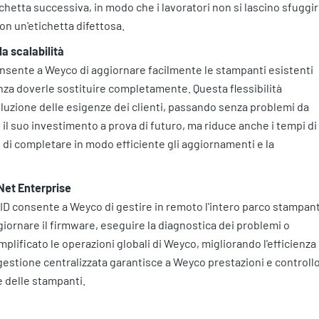
tichetta successiva, in modo che i lavoratori non si lascino sfuggi
con un'etichetta difettosa.
a scalabilità
onsente a Weyco di aggiornare facilmente le stampanti esistenti
nza doverle sostituire completamente. Questa flessibilità
luzione delle esigenze dei clienti, passando senza problemi da
e il suo investimento a prova di futuro, ma riduce anche i tempi di
o di completare in modo efficiente gli aggiornamenti e la
Net Enterprise
 ID consente a Weyco di gestire in remoto l'intero parco stampant
ggiornare il firmware, eseguire la diagnostica dei problemi o
plificato le operazioni globali di Weyco, migliorando l'efficienza
i gestione centralizzata garantisce a Weyco prestazioni e controll
 delle stampanti.