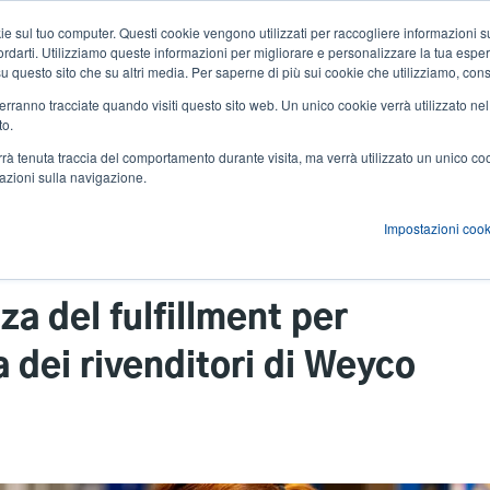
 sul tuo computer. Questi cookie vengono utilizzati per raccogliere informazioni su
Notizie ed eventi
Azienda
User
icordarti. Utilizziamo queste informazioni per migliorare e personalizzare la tua espe
a su questo sito che su altri media. Per saperne di più sui cookie che utilizziamo, cons
account
 verranno tracciate quando visiti questo sito web. Un unico cookie verrà utilizzato ne
zioni
Servizi
Supporto e download
Partner
to.
menu
verrà tenuta traccia del comportamento durante visita, ma verrà utilizzato un unico c
mazioni sulla navigazione.
Impostazioni cook
Promuovere l'eccellenza del fulfillment per migliorare l'esperienza dei rivenditori di Weyco Group
a del fulfillment per
a dei rivenditori di Weyco