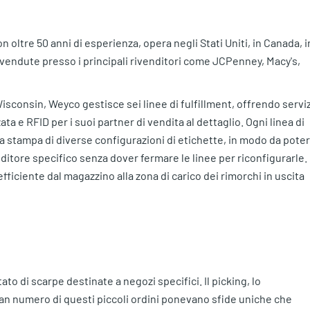
 oltre 50 anni di esperienza, opera negli Stati Uniti, in Canada, i
o vendute presso i principali rivenditori come JCPenney, Macy's,
isconsin, Weyco gestisce sei linee di fulfillment, offrendo serviz
a e RFID per i suoi partner di vendita al dettaglio. Ogni linea di
la stampa di diverse configurazioni di etichette, in modo da poter
nditore specifico senza dover fermare le linee per riconfigurarle.
ficiente dal magazzino alla zona di carico dei rimorchi in uscita
to di scarpe destinate a negozi specifici. Il picking, lo
ran numero di questi piccoli ordini ponevano sfide uniche che