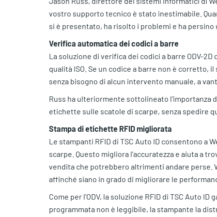
Jason Russ, direttore dei sistemi informatici di Wey
vostro supporto tecnico è stato inestimabile. Quand
si è presentato, ha risolto i problemi e ha persino
Verifica automatica dei codici a barre
La soluzione di verifica dei codici a barre ODV-2D 
qualità ISO. Se un codice a barre non è corretto, 
senza bisogno di alcun intervento manuale, a vant
Russ ha ulteriormente sottolineato l'importanza de
etichette sulle scatole di scarpe, senza spedire qu
Stampa di etichette RFID migliorata
Le stampanti RFID di TSC Auto ID consentono a Weyc
scarpe. Questo migliora l'accuratezza e aiuta a tr
vendita che potrebbero altrimenti andare perse. W
affinché siano in grado di migliorare le performanc
Come per l'ODV, la soluzione RFID di TSC Auto ID ga
programmata non è leggibile, la stampante la dist