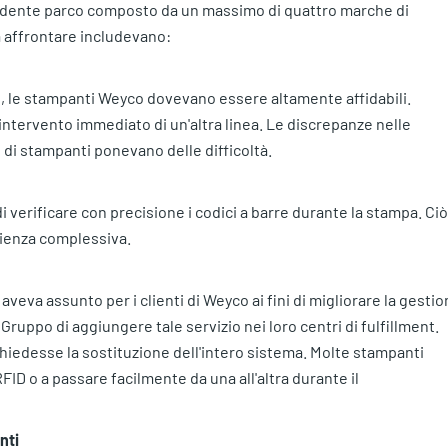
ecedente parco composto da un massimo di quattro marche di
a affrontare includevano:
no, le stampanti Weyco dovevano essere altamente affidabili.
l'intervento immediato di un'altra linea. Le discrepanze nelle
 di stampanti ponevano delle difficoltà.
i verificare con precisione i codici a barre durante la stampa. Ciò
cienza complessiva.
aveva assunto per i clienti di Weyco ai fini di migliorare la gesti
Gruppo di aggiungere tale servizio nei loro centri di fulfillment.
iedesse la sostituzione dell'intero sistema. Molte stampanti
RFID o a passare facilmente da una all'altra durante il
nti