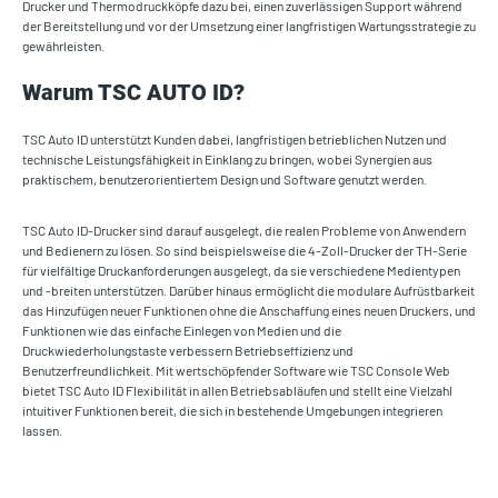
Drucker und Thermodruckköpfe dazu bei, einen zuverlässigen Support während
der Bereitstellung und vor der Umsetzung einer langfristigen Wartungsstrategie zu
gewährleisten.
Warum TSC AUTO ID?
TSC Auto ID unterstützt Kunden dabei, langfristigen betrieblichen Nutzen und
technische Leistungsfähigkeit in Einklang zu bringen, wobei Synergien aus
praktischem, benutzerorientiertem Design und Software genutzt werden.
TSC Auto ID-Drucker sind darauf ausgelegt, die realen Probleme von Anwendern
und Bedienern zu lösen. So sind beispielsweise die 4-Zoll-Drucker der TH-Serie
für vielfältige Druckanforderungen ausgelegt, da sie verschiedene Medientypen
und -breiten unterstützen. Darüber hinaus ermöglicht die modulare Aufrüstbarkeit
das Hinzufügen neuer Funktionen ohne die Anschaffung eines neuen Druckers, und
Funktionen wie das einfache Einlegen von Medien und die
Druckwiederholungstaste verbessern Betriebseffizienz und
Benutzerfreundlichkeit. Mit wertschöpfender Software wie TSC Console Web
bietet TSC Auto ID Flexibilität in allen Betriebsabläufen und stellt eine Vielzahl
intuitiver Funktionen bereit, die sich in bestehende Umgebungen integrieren
lassen.