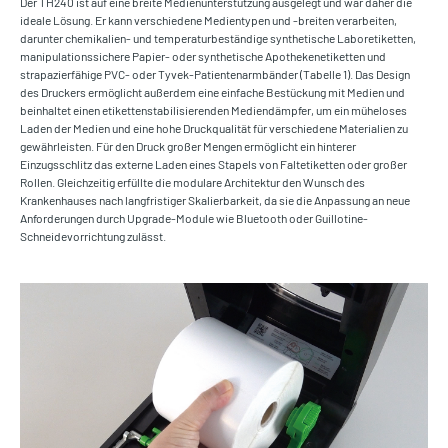
Der TH240 ist auf eine breite Medienunterstützung ausgelegt und war daher die
ideale Lösung. Er kann verschiedene Medientypen und -breiten verarbeiten,
darunter chemikalien- und temperaturbeständige synthetische Laboretiketten,
manipulationssichere Papier- oder synthetische Apothekenetiketten und
strapazierfähige PVC- oder Tyvek-Patientenarmbänder (Tabelle 1). Das Design
des Druckers ermöglicht außerdem eine einfache Bestückung mit Medien und
beinhaltet einen etikettenstabilisierenden Mediendämpfer, um ein müheloses
Laden der Medien und eine hohe Druckqualität für verschiedene Materialien zu
gewährleisten. Für den Druck großer Mengen ermöglicht ein hinterer
Einzugsschlitz das externe Laden eines Stapels von Faltetiketten oder großer
Rollen. Gleichzeitig erfüllte die modulare Architektur den Wunsch des
Krankenhauses nach langfristiger Skalierbarkeit, da sie die Anpassung an neue
Anforderungen durch Upgrade-Module wie Bluetooth oder Guillotine-
Schneidevorrichtung zulässt.