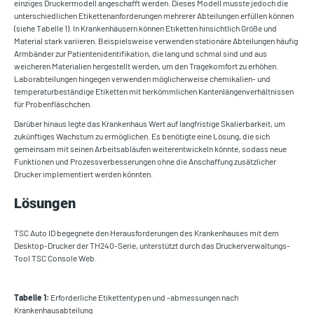
einziges Druckermodell angeschafft werden. Dieses Modell musste jedoch die
unterschiedlichen Etikettenanforderungen mehrerer Abteilungen erfüllen können
(siehe Tabelle 1). In Krankenhäusern können Etiketten hinsichtlich Größe und
Material stark variieren. Beispielsweise verwenden stationäre Abteilungen häufig
Armbänder zur Patientenidentifikation, die lang und schmal sind und aus
weicheren Materialien hergestellt werden, um den Tragekomfort zu erhöhen.
Laborabteilungen hingegen verwenden möglicherweise chemikalien- und
temperaturbeständige Etiketten mit herkömmlichen Kantenlängenverhältnissen
für Probenfläschchen.
Darüber hinaus legte das Krankenhaus Wert auf langfristige Skalierbarkeit, um
zukünftiges Wachstum zu ermöglichen. Es benötigte eine Lösung, die sich
gemeinsam mit seinen Arbeitsabläufen weiterentwickeln könnte, sodass neue
Funktionen und Prozessverbesserungen ohne die Anschaffung zusätzlicher
Drucker implementiert werden könnten.
Lösungen
TSC Auto ID begegnete den Herausforderungen des Krankenhauses mit dem
Desktop-Drucker der TH240-Serie, unterstützt durch das Druckerverwaltungs-
Tool TSC Console Web.
Tabelle 1:
Erforderliche Etikettentypen und -abmessungen nach
Krankenhausabteilung