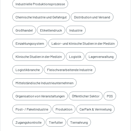
Industrielle Produktionsprozesse
Chemische Industrie und Gefahrgut
Distribution und Versand
Großhandel
Etikettendruck
Industrie
Einzahlungssystem
Labor- und klinische Studien in der Medizin
Klinische Studien in der Medizin
Logistik
Lagerverwaltung
Logistikbranche
Fleischverarbeitende Industrie
Mittelständische Industrieunternehmen
Organisation von Veranstaltungen
Öffentlicher Sektor
POS
Post- / Paketindustrie
Produktion
CarPark & Vermietung
Zugangskontrolle
Tierfutter
Tiernahrung