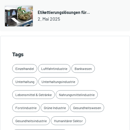
Etikettierungslösungen für…
2. Mai 2025
Tags
Einzelhandel
Luftfahrtindustrie
Bankwesen
Unterhaltung
Unterhaltungsindustrie
Lebensmittel & Getränke
Nahrungsmittelindustrie
Forstindustrie
Grüne Industrie
Gesundheitswesen
Gesundheitsindustrie
Humanitärer Sektor