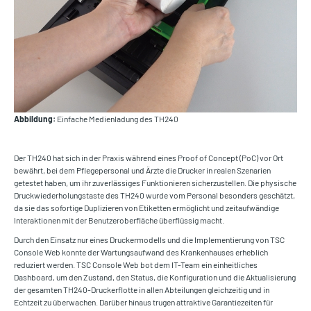
Abbildung:
Einfache Medienladung des TH240
Der TH240 hat sich in der Praxis während eines Proof of Concept (PoC) vor Ort
bewährt, bei dem Pflegepersonal und Ärzte die Drucker in realen Szenarien
getestet haben, um ihr zuverlässiges Funktionieren sicherzustellen. Die physische
Druckwiederholungstaste des TH240 wurde vom Personal besonders geschätzt,
da sie das sofortige Duplizieren von Etiketten ermöglicht und zeitaufwändige
Interaktionen mit der Benutzeroberfläche überflüssig macht.
Durch den Einsatz nur eines Druckermodells und die Implementierung von TSC
Console Web konnte der Wartungsaufwand des Krankenhauses erheblich
reduziert werden. TSC Console Web bot dem IT-Team ein einheitliches
Dashboard, um den Zustand, den Status, die Konfiguration und die Aktualisierung
der gesamten TH240-Druckerflotte in allen Abteilungen gleichzeitig und in
Echtzeit zu überwachen. Darüber hinaus trugen attraktive Garantiezeiten für