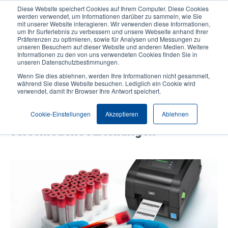
Direkt
Diese Website speichert Cookies auf Ihrem Computer. Diese Cookies
zum
werden verwendet, um Informationen darüber zu sammeln, wie Sie
Inhalt
mit unserer Website interagieren. Wir verwenden diese Informationen,
User
User
um Ihr Surferlebnis zu verbessern und unsere Webseite anhand Ihrer
Präferenzen zu optimieren, sowie für Analysen und Messungen zu
account
Anonymo
Produktsuche
Kontakt
unseren Besuchern auf dieser Website und anderen Medien. Weitere
Header
menu
Informationen zu den von uns verwendeten Cookies finden Sie in
unseren Datenschutzbestimmungen.
Wenn Sie dies ablehnen, werden Ihre Informationen nicht gesammelt,
Elektronische Patientenakten in
während Sie diese Website besuchen. Lediglich ein Cookie wird
verwendet, damit Ihr Browser Ihre Antwort speichert.
Krankenhäusern: Ein einziges
Barcode-Druckermodell für viele
Cookie-Einstellungen
Akzeptieren
Ablehnen
verschiedene Abteilungen