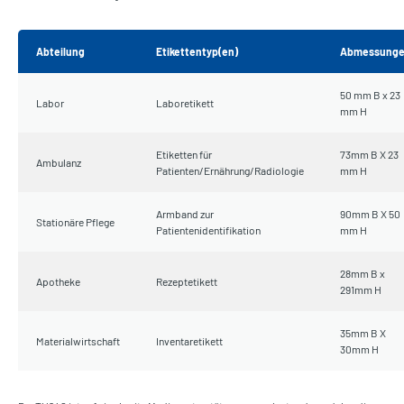
Abteilung
Etikettentyp(en)
Abmessung
50 mm B x 23
Labor
Laboretikett
mm H
Etiketten für
73mm B X 23
Ambulanz
Patienten/Ernährung/Radiologie
mm H
Armband zur
90mm B X 50
Stationäre Pflege
Patientenidentifikation
mm H
28mm B x
Apotheke
Rezeptetikett
291mm H
35mm B X
Materialwirtschaft
Inventaretikett
30mm H