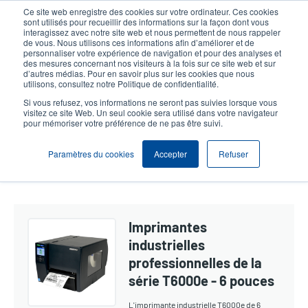
Aller
Ce site web enregistre des cookies sur votre ordinateur. Ces cookies
au
sont utilisés pour recueillir des informations sur la façon dont vous
contenu
interagissez avec notre site web et nous permettent de nous rappeler
User
User
de vous. Nous utilisons ces informations afin d’améliorer et de
principal
personnaliser votre expérience de navigation et pour des analyses et
account
Anonym
Sélection Produits
Contact Commercial
des mesures concernant nos visiteurs à la fois sur ce site web et sur
Header
d’autres médias. Pour en savoir plus sur les cookies que nous
menu
utilisons, consultez notre Politique de confidentialité.
Si vous refusez, vos informations ne seront pas suivies lorsque vous
visitez ce site Web. Un seul cookie sera utilisé dans votre navigateur
Professionnelle 6 Pouces
pour mémoriser votre préférence de ne pas être suivi.
Paramètres du cookies
Accepter
Refuser
Show section navigation
Imprimantes
industrielles
professionnelles de la
série T6000e - 6 pouces
L'imprimante industrielle T6000e de 6