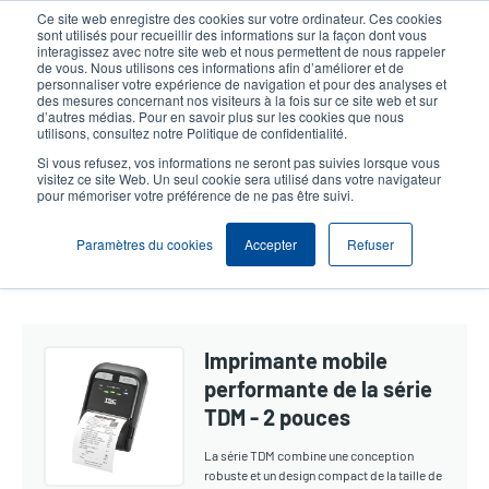
Aller
Ce site web enregistre des cookies sur votre ordinateur. Ces cookies
au
sont utilisés pour recueillir des informations sur la façon dont vous
contenu
interagissez avec notre site web et nous permettent de nous rappeler
User
User
de vous. Nous utilisons ces informations afin d’améliorer et de
principal
personnaliser votre expérience de navigation et pour des analyses et
account
Anonym
Sélection Produits
Contact Commercial
des mesures concernant nos visiteurs à la fois sur ce site web et sur
Header
d’autres médias. Pour en savoir plus sur les cookies que nous
menu
utilisons, consultez notre Politique de confidentialité.
Si vous refusez, vos informations ne seront pas suivies lorsque vous
visitez ce site Web. Un seul cookie sera utilisé dans votre navigateur
Mobile 2 Pouces
pour mémoriser votre préférence de ne pas être suivi.
Paramètres du cookies
Accepter
Refuser
Show section navigation
Imprimante mobile
performante de la série
TDM - 2 pouces
La série TDM combine une conception
robuste et un design compact de la taille de