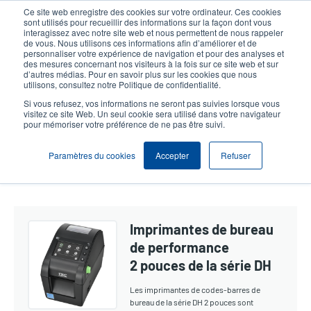
Aller
Ce site web enregistre des cookies sur votre ordinateur. Ces cookies
au
sont utilisés pour recueillir des informations sur la façon dont vous
contenu
interagissez avec notre site web et nous permettent de nous rappeler
User
User
de vous. Nous utilisons ces informations afin d’améliorer et de
principal
personnaliser votre expérience de navigation et pour des analyses et
account
Anonym
Sélection Produits
Contact Commercial
des mesures concernant nos visiteurs à la fois sur ce site web et sur
Header
d’autres médias. Pour en savoir plus sur les cookies que nous
menu
utilisons, consultez notre Politique de confidentialité.
Si vous refusez, vos informations ne seront pas suivies lorsque vous
visitez ce site Web. Un seul cookie sera utilisé dans votre navigateur
Bureau 2 Pouces
pour mémoriser votre préférence de ne pas être suivi.
Paramètres du cookies
Accepter
Refuser
Show section navigation
Imprimantes de bureau
de performance
2 pouces de la série DH
Les imprimantes de codes-barres de
bureau de la série DH 2 pouces sont