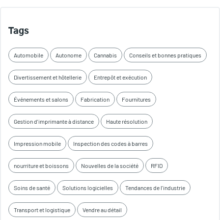
Tags
Automobile
Autonome
Cannabis
Conseils et bonnes pratiques
Divertissement et hôtellerie
Entrepôt et exécution
Événements et salons
Fabrication
Fournitures
Gestion d'imprimante à distance
Haute résolution
Impression mobile
Inspection des codes à barres
nourriture et boissons
Nouvelles de la société
RFID
Soins de santé
Solutions logicielles
Tendances de l'industrie
Transport et logistique
Vendre au détail