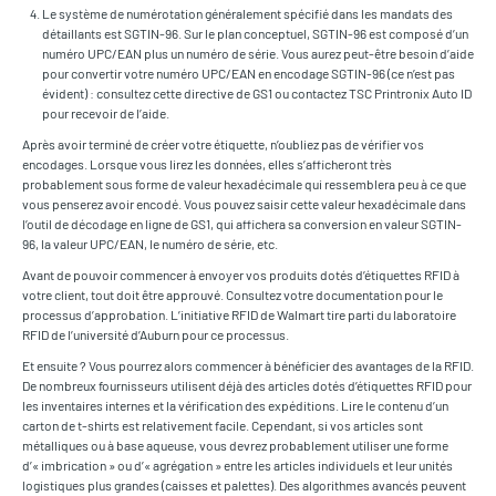
Le système de numérotation généralement spécifié dans les mandats des
détaillants est SGTIN-96. Sur le plan conceptuel, SGTIN-96 est composé d’un
numéro UPC/EAN plus un numéro de série. Vous aurez peut-être besoin d’aide
pour convertir votre numéro UPC/EAN en encodage SGTIN-96 (ce n’est pas
évident) : consultez cette directive de GS1 ou contactez TSC Printronix Auto ID
pour recevoir de l’aide.
Après avoir terminé de créer votre étiquette, n’oubliez pas de vérifier vos
encodages. Lorsque vous lirez les données, elles s’afficheront très
probablement sous forme de valeur hexadécimale qui ressemblera peu à ce que
vous penserez avoir encodé. Vous pouvez saisir cette valeur hexadécimale dans
l’outil de décodage en ligne de GS1, qui affichera sa conversion en valeur SGTIN-
96, la valeur UPC/EAN, le numéro de série, etc.
Avant de pouvoir commencer à envoyer vos produits dotés d’étiquettes RFID à
votre client, tout doit être approuvé. Consultez votre documentation pour le
processus d’approbation. L’initiative RFID de Walmart tire parti du laboratoire
RFID de l’université d’Auburn pour ce processus.
Et ensuite ? Vous pourrez alors commencer à bénéficier des avantages de la RFID.
De nombreux fournisseurs utilisent déjà des articles dotés d’étiquettes RFID pour
les inventaires internes et la vérification des expéditions. Lire le contenu d’un
carton de t-shirts est relativement facile. Cependant, si vos articles sont
métalliques ou à base aqueuse, vous devrez probablement utiliser une forme
d’« imbrication » ou d’« agrégation » entre les articles individuels et leur unités
logistiques plus grandes (caisses et palettes). Des algorithmes avancés peuvent