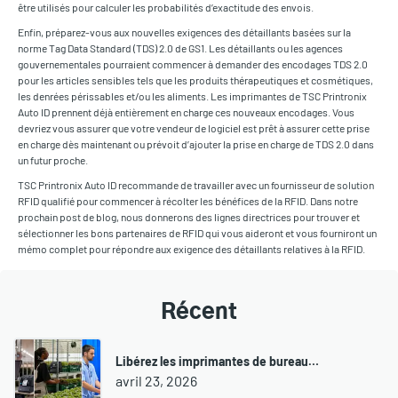
être utilisés pour calculer les probabilités d’exactitude des envois.
Enfin, préparez-vous aux nouvelles exigences des détaillants basées sur la
norme Tag Data Standard (TDS) 2.0 de GS1. Les détaillants ou les agences
gouvernementales pourraient commencer à demander des encodages TDS 2.0
pour les articles sensibles tels que les produits thérapeutiques et cosmétiques,
les denrées périssables et/ou les aliments. Les imprimantes de TSC Printronix
Auto ID prennent déjà entièrement en charge ces nouveaux encodages. Vous
devriez vous assurer que votre vendeur de logiciel est prêt à assurer cette prise
en charge dès maintenant ou prévoit d’ajouter la prise en charge de TDS 2.0 dans
un futur proche.
TSC Printronix Auto ID recommande de travailler avec un fournisseur de solution
RFID qualifié pour commencer à récolter les bénéfices de la RFID. Dans notre
prochain post de blog, nous donnerons des lignes directrices pour trouver et
sélectionner les bons partenaires de RFID qui vous aideront et vous fourniront un
mémo complet pour répondre aux exigence des détaillants relatives à la RFID.
Récent
Libérez les imprimantes de bureau…
avril 23, 2026