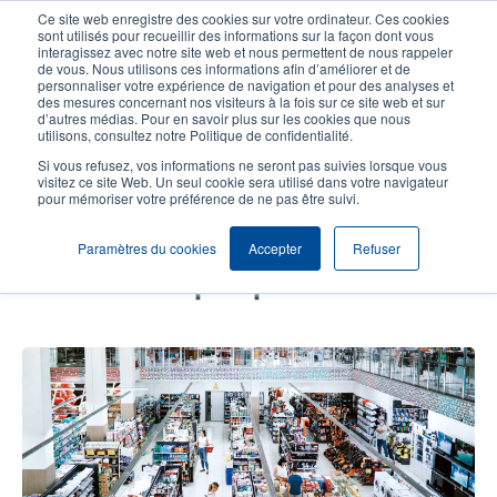
Aller
Ce site web enregistre des cookies sur votre ordinateur. Ces cookies
au
sont utilisés pour recueillir des informations sur la façon dont vous
contenu
interagissez avec notre site web et nous permettent de nous rappeler
User
User
de vous. Nous utilisons ces informations afin d’améliorer et de
principal
personnaliser votre expérience de navigation et pour des analyses et
account
Anonym
Sélection Produits
Contact Commercial
des mesures concernant nos visiteurs à la fois sur ce site web et sur
Header
d’autres médias. Pour en savoir plus sur les cookies que nous
menu
utilisons, consultez notre Politique de confidentialité.
Si vous refusez, vos informations ne seront pas suivies lorsque vous
visitez ce site Web. Un seul cookie sera utilisé dans votre navigateur
Le guide idéal du fournisseur pour
pour mémoriser votre préférence de ne pas être suivi.
satisfaire aux exigences des
Paramètres du cookies
Accepter
Refuser
détaillants relatives à la RFID : de
la survie à la prospérité