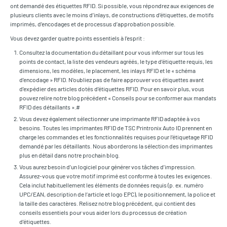
ont demandé des étiquettes RFID. Si possible, vous répondrez aux exigences de
plusieurs clients avec le moins d’inlays, de constructions d’étiquettes, de motifs
imprimés, d’encodages et de processus d’approbation possible.
Vous devez garder quatre points essentiels à l’esprit :
Consultez la documentation du détaillant pour vous informer sur tous les
points de contact, la liste des vendeurs agréés, le type d’étiquette requis, les
dimensions, les modèles, le placement, les inlays RFID et le « schéma
d’encodage » RFID. N’oubliez pas de faire approuver vos étiquettes avant
d’expédier des articles dotés d’étiquettes RFID. Pour en savoir plus, vous
pouvez relire notre blog précédent « Conseils pour se conformer aux mandats
RFID des détaillants ».#
Vous devez également sélectionner une imprimante RFID adaptée à vos
besoins. Toutes les imprimantes RFID de TSC Printronix Auto ID prennent en
charge les commandes et les fonctionnalités requises pour l’étiquetage RFID
demandé par les détaillants. Nous aborderons la sélection des imprimantes
plus en détail dans notre prochain blog.
Vous aurez besoin d’un logiciel pour générer vos tâches d’impression.
Assurez-vous que votre motif imprimé est conforme à toutes les exigences.
Cela inclut habituellement les éléments de données requis (p. ex. numéro
UPC/EAN, description de l‘article et logo EPC), le positionnement, la police et
la taille des caractères. Relisez notre blog précédent, qui contient des
conseils essentiels pour vous aider lors du processus de création
d’étiquettes.