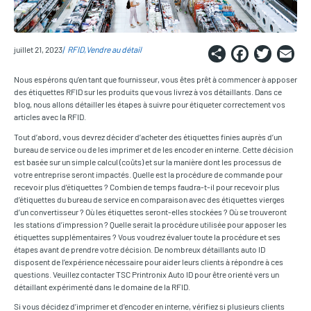
Share
Faceb
Twi
E
juillet 21, 2023
RFID
Vendre au détail
Nous espérons qu’en tant que fournisseur, vous êtes prêt à commencer à apposer
des étiquettes RFID sur les produits que vous livrez à vos détaillants. Dans ce
blog, nous allons détailler les étapes à suivre pour étiqueter correctement vos
articles avec la RFID.
Tout d’abord, vous devrez décider d’acheter des étiquettes finies auprès d’un
bureau de service ou de les imprimer et de les encoder en interne. Cette décision
est basée sur un simple calcul (coûts) et sur la manière dont les processus de
votre entreprise seront impactés. Quelle est la procédure de commande pour
recevoir plus d’étiquettes ? Combien de temps faudra-t-il pour recevoir plus
d’étiquettes du bureau de service en comparaison avec des étiquettes vierges
d’un convertisseur ? Où les étiquettes seront-elles stockées ? Où se trouveront
les stations d’impression ? Quelle serait la procédure utilisée pour apposer les
étiquettes supplémentaires ? Vous voudrez évaluer toute la procédure et ses
étapes avant de prendre votre décision. De nombreux détaillants auto ID
disposent de l’expérience nécessaire pour aider leurs clients à répondre à ces
questions. Veuillez contacter TSC Printronix Auto ID pour être orienté vers un
détaillant expérimenté dans le domaine de la RFID.
Si vous décidez d’imprimer et d’encoder en interne, vérifiez si plusieurs clients