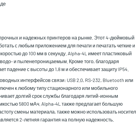
аде
х прочных и надежных принтеров на рынке. Этот 4-дюймовый
ботать с любым приложением для печати и печатать четкие и
скоростью до 100 мм в секунду. Alpha-4L имеет пластиковый
о водо- и пыленепроницаемым. Кроме того, благодаря
т падение с высоты до 1,8 м и обеспечивает защиту IP54.
водных интерфейсов связи: USB 2.0, RS-232, Bluetooth или
 подключен к любому типу стационарного или мобильного
ечивает долгий срок службы благодаря литий-ионным
костью 5800 мАч. Alpha-4L также предлагает большую
частоту смены материала, также можно использовать носител
авляется 2-летняя гарантия на полную надежность.