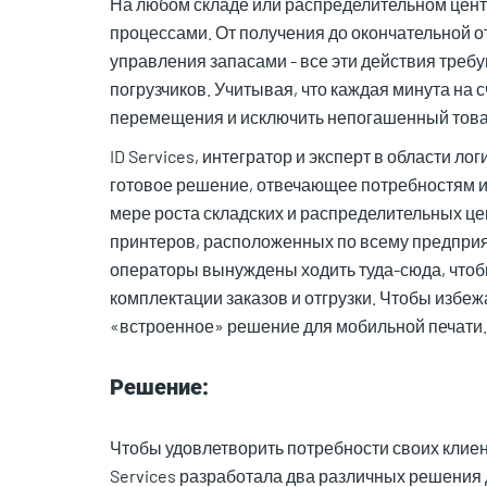
На любом складе или распределительном цен
процессами. От получения до окончательной о
управления запасами - все эти действия треб
погрузчиков. Учитывая, что каждая минута на 
перемещения и исключить непогашенный това
ID Services, интегратор и эксперт в области л
готовое решение, отвечающее потребностям 
мере роста складских и распределительных 
принтеров, расположенных по всему предприя
операторы вынуждены ходить туда-сюда, чтобы
комплектации заказов и отгрузки. Чтобы избеж
«встроенное» решение для мобильной печати.
Решение:
Чтобы удовлетворить потребности своих клиент
Services разработала два различных решения 