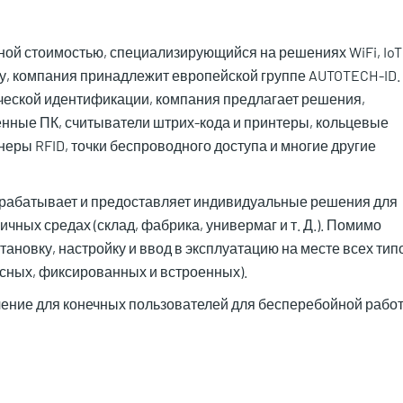
нной стоимостью, специализирующийся на решениях WiFi, IoT
ду, компания принадлежит европейской группе AUTOTECH-ID.
ческой идентификации, компания предлагает решения,
нные ПК, считыватели штрих-кода и принтеры, кольцевые
еры RFID, точки беспроводного доступа и многие другие
азрабатывает и предоставляет индивидуальные решения для
чных средах (склад, фабрика, универмаг и т. Д.). Помимо
ановку, настройку и ввод в эксплуатацию на месте всех тип
осных, фиксированных и встроенных).
учение для конечных пользователей для бесперебойной рабо