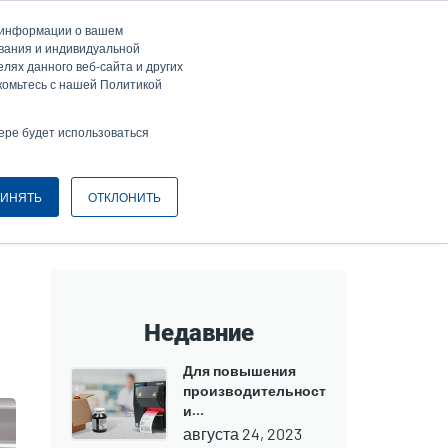
а информации о вашем
ти / Зарегистрироваться
Europe, Middle East & Africa [Ру́сские]
ser
ования и индивидуальной
лях данного веб-сайта и других
nonymous
комьтесь с нашей Политикой
Селектор изделий
Связаться с отделом продаж
Header
ере будет использоваться
ИНЯТЬ
ОТКЛОНИТЬ
ID Services: встроенные решения для управления складом
Недавние
Для повышения
производительности
и…
августа 24, 2023