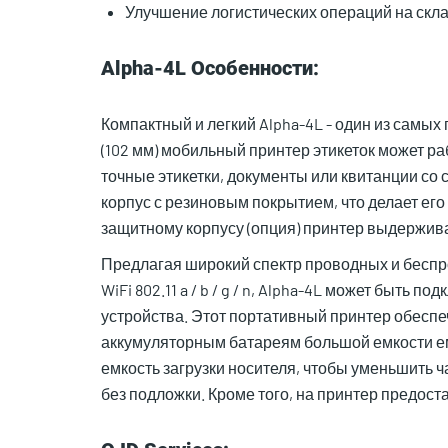
Улучшение логистических операций на скл
Alpha-4L Особенности:
Компактный и легкий Alpha-4L - один из самы
(102 мм) мобильный принтер этикеток может ра
точные этикетки, документы или квитанции со 
корпус с резиновым покрытием, что делает ег
защитному корпусу (опция) принтер выдерживае
Предлагая широкий спектр проводных и беспро
WiFi 802.11 a / b / g / n, Alpha-4L может быть
устройства. Этот портативный принтер обесп
аккумуляторным батареям большой емкости ем
емкость загрузки носителя, чтобы уменьшить 
без подложки. Кроме того, на принтер предост