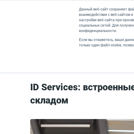
Перейти
Данный веб-сайт сохраняет фа
к
взаимодействии с веб-сайтом и
основному
настройки веб-сайта при просмо
социальных сетей. Для получен
содержанию
конфиденциальности.
Продукты
Решен
Если вы откажетесь, ваши данн
только один файл cookie, позв
Главная страница
Истории успеха
Л
ID Services: встроенн
складом