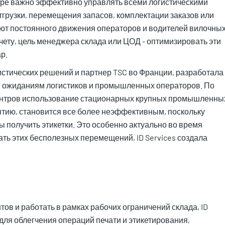
тре важно эффективно управлять всеми логистическими
тгрузки, перемещения запасов, комплектации заказов или
уют постоянного движения операторов и водителей вилочны
счету, цель менеджера склада или ЦОД - оптимизировать эти
р.
огистических решений и партнер TSC во Франции, разработала
и ожиданиям логистиков и промышленных операторов. По
центров использование стационарных крупных промышленны
тию, становится все более неэффективным, поскольку
 получить этикетки. Это особенно актуально во время
ать этих бесполезных перемещений, ID Services создала
ов и работать в рамках рабочих ограничений склада, ID
для облегчения операций печати и этикетирования,