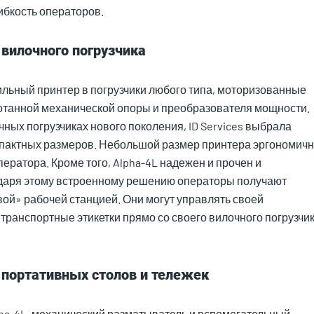
ибкость операторов.
вилочного погрузчика
ильный принтер в погрузчики любого типа, моторизованные
ботанной механической опоры и преобразователя мощности.
ных погрузчиках нового поколения, ID Services выбрала
омпактных размеров. Небольшой размер принтера эргономич
ератора. Кроме того, Alpha-4L надежен и прочен и
одаря этому встроенному решению операторы получают
ой» рабочей станцией. Они могут управлять своей
транспортные этикетки прямо со своего вилочного погрузчик
 портативных столов и тележек
ha-4L, механический разматыватель и вспомогательный