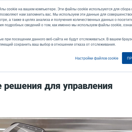
йлы cookie на вашем компьютере. Эти файлы cookie используются для сбор
Новости и события
Компания
Вой
User
U
 позволяют нам запомнить вас. Мы используем эти данные для совершенств
тре, а также в целях анализа и получения количественных данных о посетите
account
A
ия подробных сведений о том, как именно мы используем файлы cookie, озна
ия
Услуга
Поддержка и загрузки
Партнеры
menu
ые при посещении данного веб-сайта не будут отслеживаться. В вашем брауз
оляющий сохранить ваш выбор в отношении отказа от отслеживания.
Настройки файлов cookie
ПР
огистика
ые решения для управления