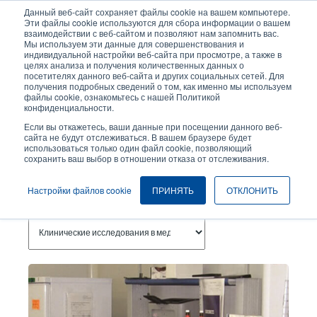
Перейти
Данный веб-сайт сохраняет файлы cookie на вашем компьютере.
к
Эти файлы cookie используются для сбора информации о вашем
основному
взаимодействии с веб-сайтом и позволяют нам запомнить вас.
User
User
Мы используем эти данные для совершенствования и
содержанию
индивидуальной настройки веб-сайта при просмотре, а также в
account
Anonymo
Селектор изделий
целях анализа и получения количественных данных о
Header
menu
посетителях данного веб-сайта и других социальных сетей. Для
получения подробных сведений о том, как именно мы используем
Связаться с отделом продаж
файлы cookie, ознакомьтесь с нашей Политикой
конфиденциальности.
Если вы откажетесь, ваши данные при посещении данного веб-
сайта не будут отслеживаться. В вашем браузере будет
Клинические Исследования В
использоваться только один файл cookie, позволяющий
сохранить ваш выбор в отношении отказа от отслеживания.
Медицине
Настройки файлов cookie
ПРИНЯТЬ
ОТКЛОНИТЬ
Темы