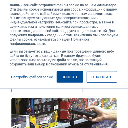
Перейти
Данный веб-сайт сохраняет файлы cookie на вашем компьютере.
к
Эти файлы cookie используются для сбора информации о вашем
основному
взаимодействии с веб-сайтом и позволяют нам запомнить вас.
User
User
Мы используем эти данные для совершенствования и
содержанию
индивидуальной настройки веб-сайта при просмотре, а также в
account
Anonymo
Селектор изделий
целях анализа и получения количественных данных о
Header
menu
посетителях данного веб-сайта и других социальных сетей. Для
получения подробных сведений о том, как именно мы используем
Связаться с отделом продаж
файлы cookie, ознакомьтесь с нашей Политикой
конфиденциальности.
Если вы откажетесь, ваши данные при посещении данного веб-
сайта не будут отслеживаться. В вашем браузере будет
Точки Розничных Продаж
использоваться только один файл cookie, позволяющий
сохранить ваш выбор в отношении отказа от отслеживания.
Темы
Настройки файлов cookie
ПРИНЯТЬ
ОТКЛОНИТЬ