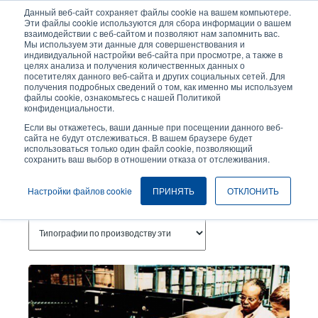
Перейти
Данный веб-сайт сохраняет файлы cookie на вашем компьютере.
к
Эти файлы cookie используются для сбора информации о вашем
основному
взаимодействии с веб-сайтом и позволяют нам запомнить вас.
User
User
Мы используем эти данные для совершенствования и
содержанию
индивидуальной настройки веб-сайта при просмотре, а также в
account
Anonymo
Селектор изделий
целях анализа и получения количественных данных о
Header
menu
посетителях данного веб-сайта и других социальных сетей. Для
получения подробных сведений о том, как именно мы используем
Связаться с отделом продаж
файлы cookie, ознакомьтесь с нашей Политикой
конфиденциальности.
Если вы откажетесь, ваши данные при посещении данного веб-
сайта не будут отслеживаться. В вашем браузере будет
Типографии По Производству
использоваться только один файл cookie, позволяющий
сохранить ваш выбор в отношении отказа от отслеживания.
Этикеток
Настройки файлов cookie
ПРИНЯТЬ
ОТКЛОНИТЬ
Темы