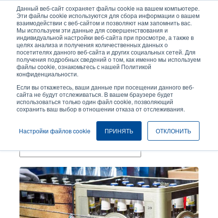
Перейти
Данный веб-сайт сохраняет файлы cookie на вашем компьютере.
к
Эти файлы cookie используются для сбора информации о вашем
основному
взаимодействии с веб-сайтом и позволяют нам запомнить вас.
User
User
Мы используем эти данные для совершенствования и
содержанию
индивидуальной настройки веб-сайта при просмотре, а также в
account
Anonymo
Селектор изделий
целях анализа и получения количественных данных о
Header
menu
посетителях данного веб-сайта и других социальных сетей. Для
получения подробных сведений о том, как именно мы используем
Связаться с отделом продаж
файлы cookie, ознакомьтесь с нашей Политикой
конфиденциальности.
Если вы откажетесь, ваши данные при посещении данного веб-
сайта не будут отслеживаться. В вашем браузере будет
Пищевая Промышленность
использоваться только один файл cookie, позволяющий
сохранить ваш выбор в отношении отказа от отслеживания.
Темы
Настройки файлов cookie
ПРИНЯТЬ
ОТКЛОНИТЬ