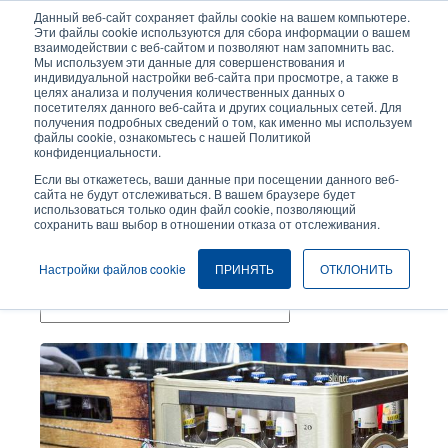
Перейти
Данный веб-сайт сохраняет файлы cookie на вашем компьютере.
к
Эти файлы cookie используются для сбора информации о вашем
основному
взаимодействии с веб-сайтом и позволяют нам запомнить вас.
User
User
Мы используем эти данные для совершенствования и
содержанию
индивидуальной настройки веб-сайта при просмотре, а также в
account
Anonymo
Селектор изделий
целях анализа и получения количественных данных о
Header
menu
посетителях данного веб-сайта и других социальных сетей. Для
получения подробных сведений о том, как именно мы используем
Связаться с отделом продаж
файлы cookie, ознакомьтесь с нашей Политикой
конфиденциальности.
Если вы откажетесь, ваши данные при посещении данного веб-
сайта не будут отслеживаться. В вашем браузере будет
Продукты Питания
использоваться только один файл cookie, позволяющий
сохранить ваш выбор в отношении отказа от отслеживания.
Темы
Настройки файлов cookie
ПРИНЯТЬ
ОТКЛОНИТЬ