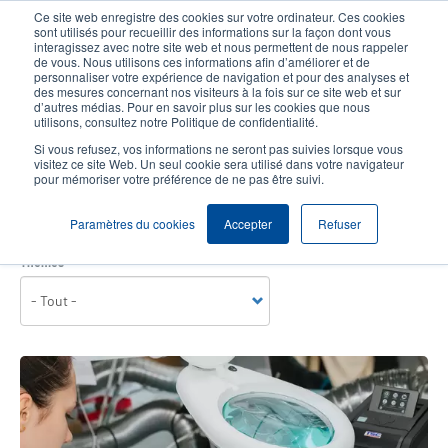
Aller
Ce site web enregistre des cookies sur votre ordinateur. Ces cookies
au
sont utilisés pour recueillir des informations sur la façon dont vous
contenu
interagissez avec notre site web et nous permettent de nous rappeler
User
User
de vous. Nous utilisons ces informations afin d’améliorer et de
principal
personnaliser votre expérience de navigation et pour des analyses et
account
Anonym
Sélection Produits
Contact Commercial
des mesures concernant nos visiteurs à la fois sur ce site web et sur
Header
d’autres médias. Pour en savoir plus sur les cookies que nous
menu
utilisons, consultez notre Politique de confidentialité.
Si vous refusez, vos informations ne seront pas suivies lorsque vous
visitez ce site Web. Un seul cookie sera utilisé dans votre navigateur
Nos produits et solutions sont polyvalents et répondent aux besoins de
pour mémoriser votre préférence de ne pas être suivi.
nombreux secteurs et applications à travers le monde. Les témoignages de nos
clients illustrent nos succès et réussites ! Consultez-les pour en savoir plus sur la
façon dont nous apportons des solutions innovantes d'étiquetage codes-barres
Paramètres du cookies
Accepter
Refuser
aux clients.
Thèmes