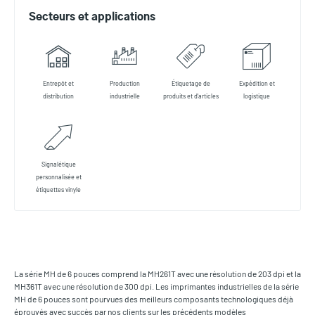
Secteurs et applications
Entrepôt et
Production
Étiquetage de
Expédition et
distribution
industrielle
produits et d'articles
logistique
Signalétique
personnalisée et
étiquettes vinyle
La série MH de 6 pouces comprend la MH261T avec une résolution de 203 dpi et la
MH361T avec une résolution de 300 dpi. Les imprimantes industrielles de la série
MH de 6 pouces sont pourvues des meilleurs composants technologiques déjà
éprouvés avec succès par nos clients sur les précédents modèles