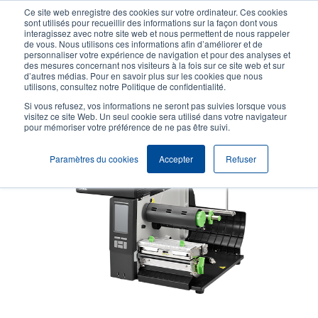
Aller
Ce site web enregistre des cookies sur votre ordinateur. Ces cookies
au
sont utilisés pour recueillir des informations sur la façon dont vous
contenu
interagissez avec notre site web et nous permettent de nous rappeler
User
User
de vous. Nous utilisons ces informations afin d’améliorer et de
principal
personnaliser votre expérience de navigation et pour des analyses et
account
Anonym
Sélection Produits
Contact Commercial
des mesures concernant nos visiteurs à la fois sur ce site web et sur
Header
d’autres médias. Pour en savoir plus sur les cookies que nous
menu
utilisons, consultez notre Politique de confidentialité.
Si vous refusez, vos informations ne seront pas suivies lorsque vous
visitez ce site Web. Un seul cookie sera utilisé dans votre navigateur
pour mémoriser votre préférence de ne pas être suivi.
Paramètres du cookies
Accepter
Refuser