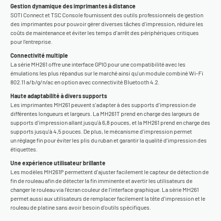
Gestion dynamique des imprimantes à distance
SOTI Connect et TSC Console fournissent des outils professionnels de gestion
des imprimantes pour pouvoir gérer diverses tâches d'impression, réduire les
coûts de maintenance et éviter les temps d'arrêt des périphériques critiques
pour l'entreprise.
Connectivité multiple
La série MH261 offre une interface GPIO pour une compatibilité avec les
émulations les plus répandus sur le marché ainsi qu'un module combiné Wi-Fi
802.11 a/b/g/n/ac en option avec connectivité Bluetooth 4.2.
Haute adaptabilité à divers supports
Les imprimantes MH261 peuvent s'adapter à des supports d'impression de
différentes longueurs et largeurs. La MH261T prend en charge des largeurs de
supports d'impression allant jusqu'à 6,8 pouces, et la MH261 prend en charge des
supports jusqu'à 4,5 pouces. De plus, le mécanisme d'impression permet
un réglage fin pour éviter les plis du ruban et garantir la qualité d'impression des
étiquettes.
Une expérience utilisateur brillante
Les modèles MH261P permettent d'ajuster facilement le capteur de détection de
fin de rouleau afin de détecter la fin imminente et avertir les utilisateurs de
changer le rouleau via l'écran couleur de l'interface graphique. La série MH261
permet aussi aux utilisateurs de remplacer facilement la tête d'impression et le
rouleau de platine sans avoir besoin d'outils spécifiques.