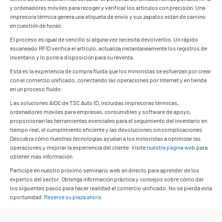
y ordenadores móviles para recoger y verificar los artículos con precisión. Una
impresora térmica genera una etiqueta de envío y sus zapatos están de camino
en cuestión de horas.
El proceso es igual de sencillo si alguna vez necesita devolverlos. Un rápido
escaneado RFID verifica el artículo, actualiza instantáneamente los registros de
inventario y lo pone a disposición para su reventa.
Esta es la experiencia de compra fluida que los minoristas se esfuerzan por crear
con el comercio unificado, conectando las operaciones por Internet y en tienda
en un proceso fluido.
Las soluciones AIDC de TSC Auto ID, incluidas impresoras térmicas,
ordenadores móviles para empresas, consumibles y software de apoyo,
proporcionan las herramientas esenciales para el seguimiento del inventario en
tiempo real, el cumplimiento eficiente y las devoluciones sin complicaciones.
Descubra cómo nuestras tecnologías ayudan a los minoristas a optimizar las
operaciones y mejorar la experiencia del cliente. Visite
nuestra página web
para
obtener más información.
Participe en nuestro próximo seminario web en directo para aprender de los
expertos del sector. Obtenga información práctica y consejos sobre cómo dar
los siguientes pasos para hacer realidad el comercio unificado. No se pierda esta
oportunidad.
Reserve su plaza ahora.