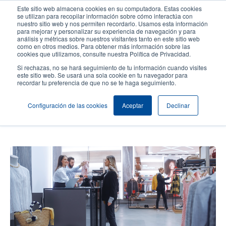
Pasar
Este sitio web almacena cookies en su computadora. Estas cookies
al
se utilizan para recopilar información sobre cómo interactúa con
contenido
nuestro sitio web y nos permiten recordarlo. Usamos esta información
User
User
para mejorar y personalizar su experiencia de navegación y para
principal
análisis y métricas sobre nuestros visitantes tanto en este sitio web
account
Anonym
Selector de productos
como en otros medios. Para obtener más información sobre las
Header
cookies que utilizamos, consulte nuestra Política de Privacidad.
menu
Comuníquese con Ventas
Si rechazas, no se hará seguimiento de tu información cuando visites
este sitio web. Se usará una sola cookie en tu navegador para
recordar tu preferencia de que no se te haga seguimiento.
Comercio inteligente para una
Configuración de las cookies
Aceptar
Declinar
experiencia sin complicaciones