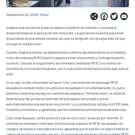
Share
Faceb
Twi
E
Septiembre 24, 2025
Retail
Imagine que encuentra el par de zapatos perfecto en Internet y consulta la
disponibilidad en la aplicación del minorista. La aplicación muestra que están
disponibles en una tienda cercana, así que se dirige allí con la seguridad de que
su viaje no será en vano.
Cuando llega a la tienda, un dependiente confirma rápidamente en un ordenador
móvil de empresa (EMC) que los zapatos están disponibles y le dirige al pasillo
correcto. Gracias al seguimiento de inventario mediante RFID, los niveles de
existencias son siempre exactos, por lo que nunca tendrá que buscar algo que no
está.
En la caja, no hay necesidad de hacer cola. Una estación de autopago RFID
escanea al instante todos los artículos etiquetados simultáneamente, lo que le
permite completar el pago en cuestión de segundos. Mientras tanto, el sistema
detecta que hay pocas existencias de ese zapato de su talla y activa
automáticamente una alerta de reposición. Los vendedores utilizan los EMC para
localizar el inventario y garantizar que las estanterías permanezcan abastecidas.
Unos días después, usted pide otro par en otro color, esta vez por Internet. El
sistema de inventario unificado del minorista, basado en RFID, escaneado de
códigos de barras e informática móvil, garantiza que el pedido se realice desde el
centro de distribución más cercano. El personal del almacén utiliza portales RFID