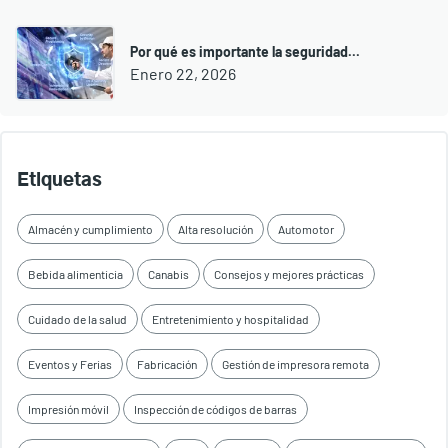
Por qué es importante la seguridad...
Enero 22, 2026
Etiquetas
Almacén y cumplimiento
Alta resolución
Automotor
Bebida alimenticia
Canabis
Consejos y mejores prácticas
Cuidado de la salud
Entretenimiento y hospitalidad
Eventos y Ferias
Fabricación
Gestión de impresora remota
Impresión móvil
Inspección de códigos de barras