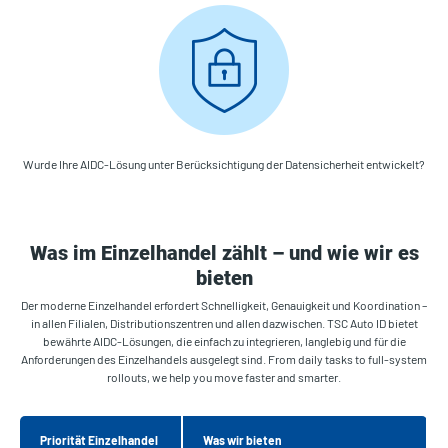
Wurde Ihre AIDC-Lösung unter Berücksichtigung der Datensicherheit entwickelt?
Was im Einzelhandel zählt – und wie wir es
bieten
Der moderne Einzelhandel erfordert Schnelligkeit, Genauigkeit und Koordination –
in allen Filialen, Distributionszentren und allen dazwischen. TSC Auto ID bietet
bewährte AIDC-Lösungen, die einfach zu integrieren, langlebig und für die
Anforderungen des Einzelhandels ausgelegt sind. From daily tasks to full-system
rollouts, we help you move faster and smarter.
Priorität Einzelhandel
Was wir bieten