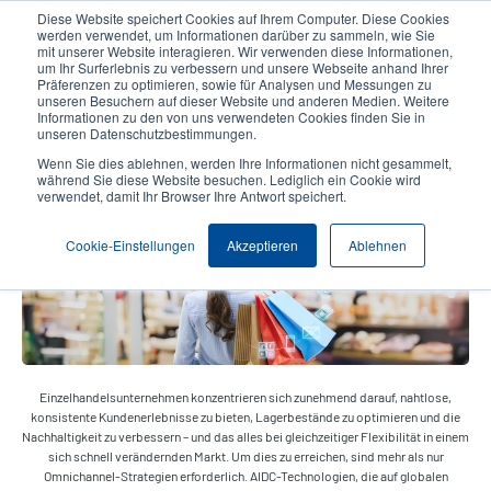
Direkt
Diese Website speichert Cookies auf Ihrem Computer. Diese Cookies
zum
werden verwendet, um Informationen darüber zu sammeln, wie Sie
Inhalt
mit unserer Website interagieren. Wir verwenden diese Informationen,
User
User
um Ihr Surferlebnis zu verbessern und unsere Webseite anhand Ihrer
Präferenzen zu optimieren, sowie für Analysen und Messungen zu
account
Anonymo
Produktsuche
Kontakt
unseren Besuchern auf dieser Website und anderen Medien. Weitere
Header
menu
Informationen zu den von uns verwendeten Cookies finden Sie in
unseren Datenschutzbestimmungen.
Wenn Sie dies ablehnen, werden Ihre Informationen nicht gesammelt,
Unified Commerce
während Sie diese Website besuchen. Lediglich ein Cookie wird
verwendet, damit Ihr Browser Ihre Antwort speichert.
Cookie-Einstellungen
Akzeptieren
Ablehnen
Einzelhandelsunternehmen konzentrieren sich zunehmend darauf, nahtlose,
konsistente Kundenerlebnisse zu bieten, Lagerbestände zu optimieren und die
Nachhaltigkeit zu verbessern – und das alles bei gleichzeitiger Flexibilität in einem
sich schnell verändernden Markt. Um dies zu erreichen, sind mehr als nur
Omnichannel-Strategien erforderlich. AIDC-Technologien, die auf globalen