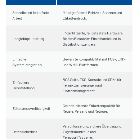
Schnelle und fehlerfreie
Mobilgeräte mit Echtzeit-Scannen und
Arbeit
Etikettendruck.
IP-zertifizierte, fallgetestete Hardware
Langlebige Leistung
für den Einsatz im Einzelhandel und in
Distributionszentren.
Einfache
Bewährte Kompatibilität mit POS-, ERP-
Systemintegration
und WMS-Plattformen.
BOS Suite, TSC-Konsole und SDKs für
Einfachere
Fernaktualisierungen und
Bereitstellung
Flottenmanagement.
Gleichbleibende Etikettenqualität für
Etikettenzuverlässigkeit
Regale, Versand und Retoure.
Verschlüsselung, sichere Übertragung,
Datensicherheit
Zugriffskontrolle und
Fernzugriffssperre.